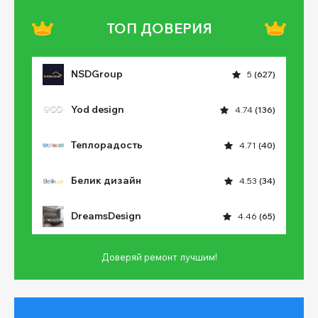
ТОП ДОВЕРИЯ
NSDGroup
5
(627)
Yod design
4.74
(136)
Теплорадость
4.71
(40)
Белик дизайн
4.53
(34)
DreamsDesign
4.46
(65)
Доверяй ремонт лучшим!