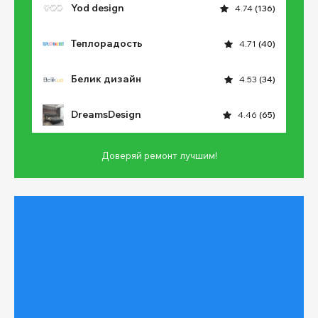
Yod design
4.74
(136)
Теплорадость
4.71
(40)
Белик дизайн
4.53
(34)
DreamsDesign
4.46
(65)
Доверяй ремонт лучшим!