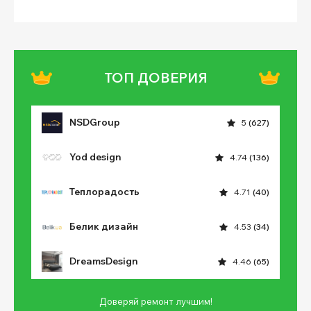
ТОП ДОВЕРИЯ
NSDGroup
5
(627)
Yod design
4.74
(136)
Теплорадость
4.71
(40)
Белик дизайн
4.53
(34)
DreamsDesign
4.46
(65)
Доверяй ремонт лучшим!