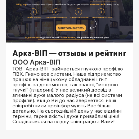
Арка-ВІП — отзывы и рейтинг
ООО Арка-ВІП
ТОВ “Арка-ВІП” займається гнучкою профілю
ПВХ. Гнемо все системи. Наше підприємство
працює на німецькому обладнанні і гніт
профіль за допомогою, так званої, “мокрою
гнучкі” (гліцерин). У нас великий досвід в
згинанні дуже малого радіуса (не всі системи
профілів). Якщо Ви до нас звернетеся, наші
співробітники проінформують Вас більш
детально. На сьогоднішній день у нас відмінні
терміни, гарна якість і дуже привабливі ціни!
Сподіваємося на плідну співпрацю з Вами!