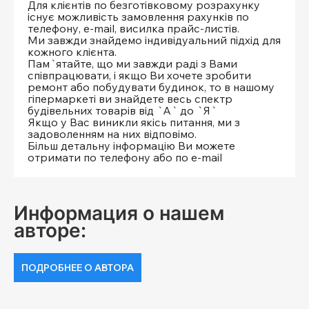
Для клієнтів по безготівковому розрахунку
існує можливість замовлення рахунків по
телефону, e-mail, висилка прайс-листів.
Ми завжди знайдемо індивідуальний підхід для
кожного клієнта.
Пам`ятайте, що ми завжди раді з Вами
співпрацювати, і якщо Ви хочете зробити
ремонт або побудувати будинок, то в нашому
гіпермаркеті ви знайдете весь спектр
будівельних товарів від `А` до `Я`
Якщо у Вас виникли якісь питання, ми з
задоволенням на них відповімо.
Більш детальну інформацію Ви можете
отримати по телефону або по e-mail
Информация о нашем
авторе:
ПОДРОБНЕЕ О АВТОРА