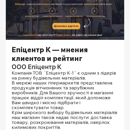
Епіцентр К — мнения
клиентов и рейтинг
ООО Епіцентр К
Компанія ТОВ `Епіцентр К-1` є одним з лідерів
на ринку будівельних матеріалів.
В мережі наших гіпермаркетів представлена ​​
продукція вітчизняних та зарубіжних
виробників. Для Вашого зручності в магазині
працює відділ комплектації, який допоможе
Вам швидко і якісно підібрати і
скомплектувати товар.
Крім широкого вибору будівельних матеріалів
наш магазин також надає послуги: доставка
товару, розкроювання матеріалів, оверлок
килимових покриттів.