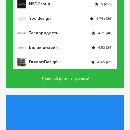
NSDGroup
5
(627)
Yod design
4.74
(136)
Теплорадость
4.71
(40)
Белик дизайн
4.53
(34)
DreamsDesign
4.46
(65)
Доверяй ремонт лучшим!