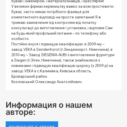
буваю і інженером, і матеріалознавців, і креслярем!
У великих фірмах керівництву важко за всім простежити,
буває, часто немає потрібного фахівця для
компетентного відповіді на просте запитання! Я ж
тримаю замовлення під контролем від початку
консультації до виготовлення і установки, і відповім Сам
на будь-який профільний питання – по телефону або
особисто.
Постійно вчуся і підвищую кваліфікацію: в 2009-му –
завод VEKA в Sendenhorst (г.Зенденхорст, Німеччина), в
2010-му – Завод SIEGENIA-AUBI з виготовлення фурнітури
в Siegen (г.Зіген, Німеччина), також знайомлюся з
новинками і підвищую кваліфікацію щороку (з 2009 р) на
заводі VEKA в с.Калинівка, Київська область,
Броварський район.
Козловський Олександр Анатолійович.
Информация о нашем
авторе: