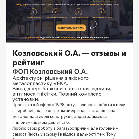
Козловський О.А. — отзывы и
рейтинг
ФОП Козловський О.А.
Архітектурні рішення з якісного
металопластику VEKA.
Вікна, двері, балкони, підвіконня, відливи,
антимоскітні сітки. Повний комплекс
установки.
Працюю в цій сфері з 1998 року. Починав з роботи в цеху
з виробництва вікон, потім вимірював і встановлював
металопластикові конструкції, зараз займаюся
підприємницькою діяльністю.
Люблю свою роботу з багатьох причин, але головне –
самостійність у всьому і в відповідальності теж. Тому