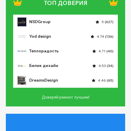
ТОП ДОВЕРИЯ
NSDGroup
5
(627)
Yod design
4.74
(136)
Теплорадость
4.71
(40)
Белик дизайн
4.53
(34)
DreamsDesign
4.46
(65)
Доверяй ремонт лучшим!