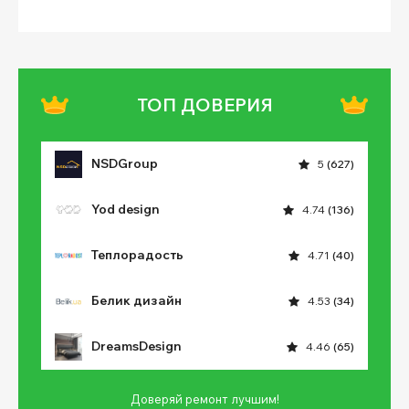
ТОП ДОВЕРИЯ
NSDGroup
5
(627)
Yod design
4.74
(136)
Теплорадость
4.71
(40)
Белик дизайн
4.53
(34)
DreamsDesign
4.46
(65)
Доверяй ремонт лучшим!