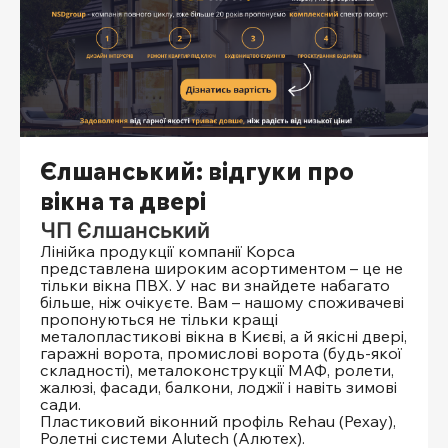
Єлшанський: відгуки про
вікна та двері
ЧП Єлшанський
Лінійка продукції компанії Корса
представлена ​​широким асортиментом – це не
тільки вікна ПВХ. У нас ви знайдете набагато
більше, ніж очікуєте. Вам – нашому споживачеві
пропонуються не тільки кращі
металопластикові вікна в Києві, а й якісні двері,
гаражні ворота, промислові ворота (будь-якої
складності), металоконструкції МАФ, ролети,
жалюзі, фасади, балкони, лоджії і навіть зимові
сади.
Пластиковий віконний профіль Rehau (Рехау),
Ролетні системи Alutech (Алютех).