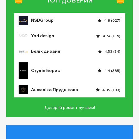
ТОП ДОВЕРИЯ
NSDGroup
4.8
(627)
Yod design
4.74
(136)
Бєлік дизайн
4.53
(34)
Студія Борис
4.4
(385)
Анжеліка Пруднікова
4.39
(103)
Доверяй ремонт лучшим!