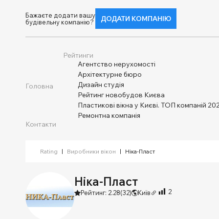
Бажаєте додати вашу
ДОДАТИ КОМПАНІЮ
будівельну компанію?
Рейтинги
Агентство нерухомості
Архітектурне бюро
Дизайн студія
Головна
Рейтинг новобудов Києва
Пластикові вікна у Києві. ТОП компаній 202
Ремонтна компанія
Контакти
Rating
|
Виробники вікон
|
Ніка-Пласт
Ніка-Пласт
2
Рейтинг: 2.28
(32)
Київ