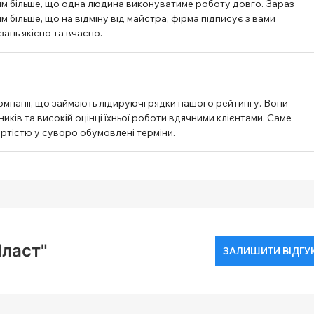
им більше, що одна людина виконуватиме роботу довго. Зараз
 більше, що на відміну від майстра, фірма підписує з вами
зань якісно та вчасно.
омпанії, що займають лідируючі рядки нашого рейтингу. Вони
ків та високій оцінці їхньої роботи вдячними клієнтами. Саме
артістю у суворо обумовлені терміни.
Пласт"
ЗАЛИШИТИ ВІДГУ