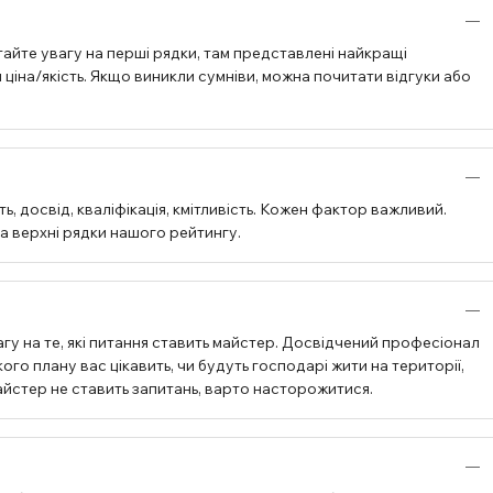
айте увагу на перші рядки, там представлені найкращі
ціна/якість. Якщо виникли сумніви, можна почитати відгуки або
, досвід, кваліфікація, кмітливість. Кожен фактор важливий.
на верхні рядки нашого рейтингу.
гу на те, які питання ставить майстер. Досвідчений професіонал
ого плану вас цікавить, чи будуть господарі жити на території,
 майстер не ставить запитань, варто насторожитися.