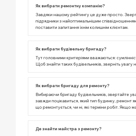
Як вибрати ремонтну компанію?
Завдяки нашому рейтингу це дуже просто. Зверт
підрядники з найоптимальнішим співвідношенням 
поставити запитання їхнім колишнім клієнтам.
Як вибрати будівельну бригаду?
Тут головними критеріями вважаються: сумлінність
Щоб знайти таких будівельників, зверніть увагу 
Як вибрати бригаду для ремонту?
Вибираючи бригаду будівельників, звертайте ува
завжди поцікавиться, який тип будинку, ремонт як
що ремонтується, чи ні, які терміни робіт. Якщо
Де знайти майстра з ремонту?