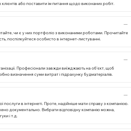
 клієнтів або поставити їм питання щодо виконаних робіт.
тайте, чи є у них портфоліо з виконаними роботами. Прочитайте
ість, поспілкуйтеся особисто в інтернет-листуванні.
анізації. Професіонали завжди виїжджають на об’єкт, щоб
бно визначення суми витрат і підрахунку будматеріалів.
ї послуги в інтернеті. Проте, надійніше мати справу з компанією.
джено документально. Вибрати відповідну компанію можна,
ки і т.д.