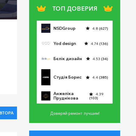
ТОП ДОВЕРИЯ
NSDGroup
4.8
(627)
Yod design
4.74
(136)
Бєлік дизайн
4.53
(34)
Студія Борис
4.4
(385)
Анжеліка
4.39
Пруднікова
(103)
АВТОРА
Доверяй ремонт лучшим!