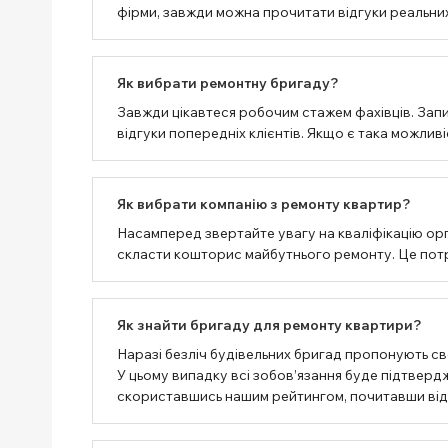
фірми, завжди можна прочитати відгуки реальних
Як вибрати ремонтну бригаду?
Завжди цікавтеся робочим стажем фахівців. Запи
відгуки попередніх клієнтів. Якщо є така можлив
Як вибрати компанію з ремонту квартир?
Насамперед звертайте увагу на кваліфікацію орг
скласти кошторис майбутнього ремонту. Це потрі
Як знайти бригаду для ремонту квартири?
Наразі безліч будівельних бригад пропонують сво
У цьому випадку всі зобов’язання буде підтвер
скориставшись нашим рейтингом, почитавши відгу