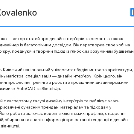
Kovalenko
ко — автор статей про дизайн інтер’єрів та ремонт, а також
изайнер із багаторічним досвідом. Він перетворив своє хобі на
’єру, поєднуючи творчий підхід із глибоким розумінням будівельн
в Київський національний університет будівництва та архітектури,
ь магістра, спеціалізація — дизайн інтер’єру. Крім цього, він
нні професійні тренінги з роботи з провідними дизайнерськими
акими як AutoCAD та SketchUp.
й є експертом у галузі дизайну інтер’єрів та публікує власні
рисвячені сучасним трендам, матеріалам та підходам у
Його робота включає ведення клієнтських профілів, створення
й, збирання та аналіз інформації про останні тенденції в дизайні
удівництві.