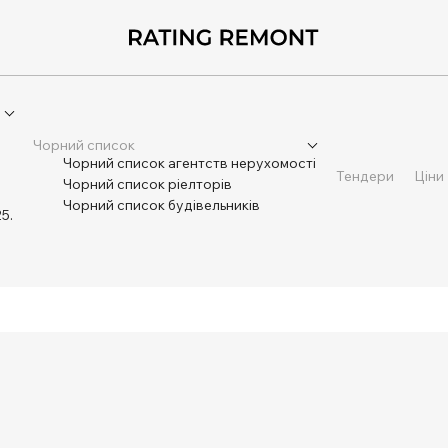
Чорний список
Чорний список агентств нерухомості
Тендери
Ціни
Чорний список ріелторів
Чорний список будівельників
5.