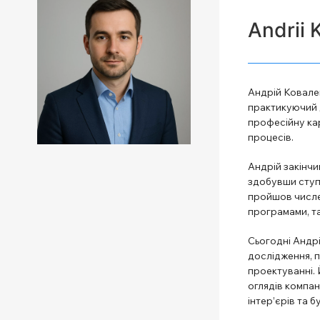
Andrii 
Андрій Ковален
практикуючий д
професійну кар
процесів.
Андрій закінчи
здобувши ступін
пройшов числе
програмами, т
Сьогодні Андрі
дослідження, п
проектуванні. 
оглядів компані
інтер’єрів та б