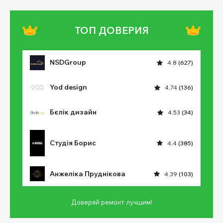
ТОП ДОВЕРИЯ
NSDGroup
4.8
(627)
Yod design
4.74
(136)
Бєлік дизайн
4.53
(34)
Студія Борис
4.4
(385)
Анжеліка Пруднікова
4.39
(103)
Доверяй ремонт лучшим!