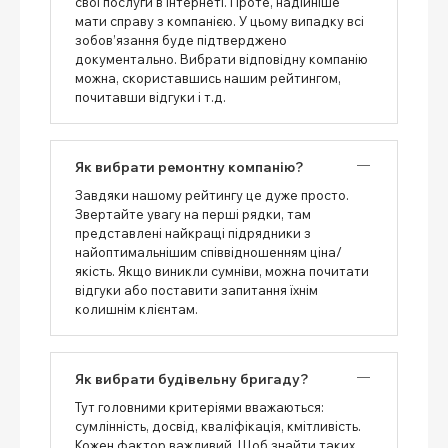
свої послуги в інтернеті. Проте, надійніше
мати справу з компанією. У цьому випадку всі
зобов’язання буде підтверджено
документально. Вибрати відповідну компанію
можна, скориставшись нашим рейтингом,
почитавши відгуки і т.д.
Як вибрати ремонтну компанію?
Завдяки нашому рейтингу це дуже просто.
Звертайте увагу на перші рядки, там
представлені найкращі підрядники з
найоптимальнішим співвідношенням ціна/
якість. Якщо виникли сумніви, можна почитати
відгуки або поставити запитання їхнім
колишнім клієнтам.
Як вибрати будівельну бригаду?
Тут головними критеріями вважаються:
сумлінність, досвід, кваліфікація, кмітливість.
Кожен фактор важливий. Щоб знайти таких