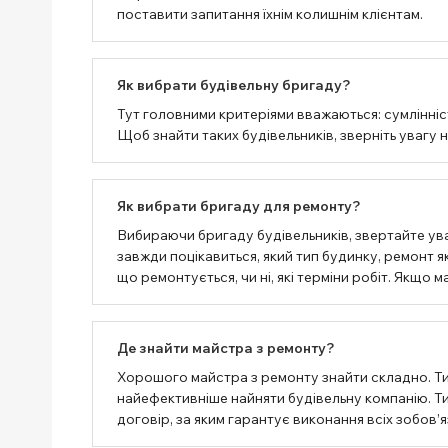
поставити запитання їхнім колишнім клієнтам.
Як вибрати будівельну бригаду?
Тут головними критеріями вважаються: сумлінність
Щоб знайти таких будівельників, зверніть увагу 
Як вибрати бригаду для ремонту?
Вибираючи бригаду будівельників, звертайте ува
завжди поцікавиться, який тип будинку, ремонт як
що ремонтується, чи ні, які терміни робіт. Якщо
Де знайти майстра з ремонту?
Хорошого майстра з ремонту знайти складно. Т
найефективніше найняти будівельну компанію. Тим
договір, за яким гарантує виконання всіх зобов’я