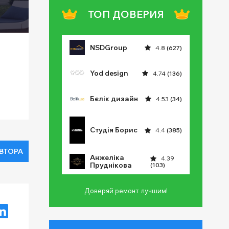
ТОП ДОВЕРИЯ
NSDGroup
4.8
(627)
Yod design
4.74
(136)
Бєлік дизайн
4.53
(34)
Студія Борис
4.4
(385)
АВТОРА
Анжеліка
4.39
Пруднікова
(103)
Доверяй ремонт лучшим!