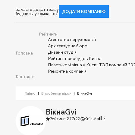
Бажаєте додати вашу
ДОДАТИ КОМПАНІЮ
будівельну компанію?
Рейтинги
Агентство нерухомості
Архітектурне бюро
Дизайн студія
Головна
Рейтинг новобудов Києва
Пластикові вікна у Києві. ТОП компаній 202
Ремонтна компанія
Контакти
Rating
|
Виробники вікон
|
ВікнаGvi
ВікнаGvi
7
Рейтинг: 2.77
(22)
Київ