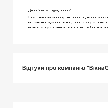
Де вибрати підрядника?
Найоптимальніший варіант – звернути увагу на к
потрапили туди завдяки відгукам минулих замовни
вони виконують ремонт якісно, ​​за прийнятною в
Відгуки про компанію "ВікнаG