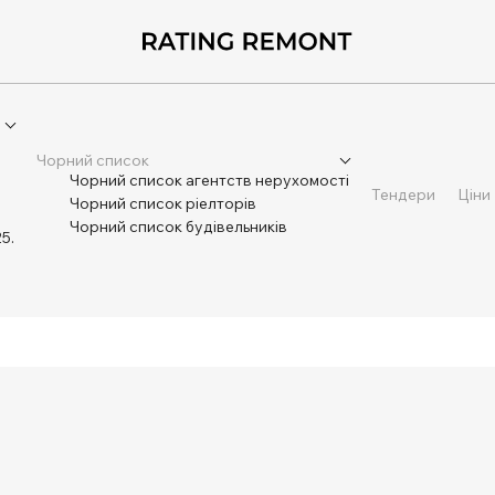
Чорний список
Чорний список агентств нерухомості
Тендери
Ціни
Чорний список ріелторів
Чорний список будівельників
5.