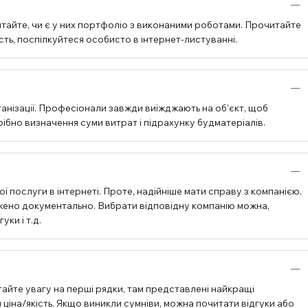
тайте, чи є у них портфоліо з виконаними роботами. Прочитайте
ість, поспілкуйтеся особисто в інтернет-листуванні.
анізації. Професіонали завжди виїжджають на об’єкт, щоб
бно визначення суми витрат і підрахунку будматеріалів.
ї послуги в інтернеті. Проте, надійніше мати справу з компанією.
джено документально. Вибрати відповідну компанію можна,
ки і т.д.
айте увагу на перші рядки, там представлені найкращі
ціна/якість. Якщо виникли сумніви, можна почитати відгуки або