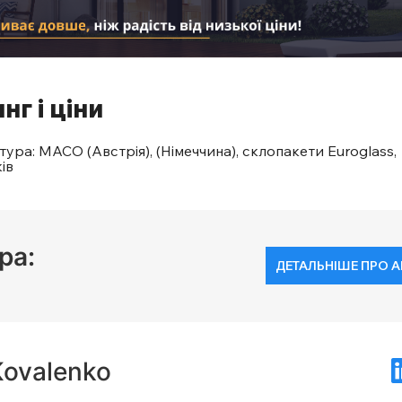
нг і ціни
ура: MACO (Австрія), (Німеччина), склопакети Euroglass,
ів
ра:
ДЕТАЛЬНІШЕ ПРО 
Kovalenko