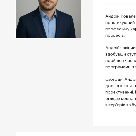
Андрій Ковален
практикуючий д
професійну кар
процесів.
Андрій закінчи
здобувши ступін
пройшов числе
програмами, т
Сьогодні Андрі
дослідження, п
проектуванні. 
оглядів компані
інтер’єрів та б