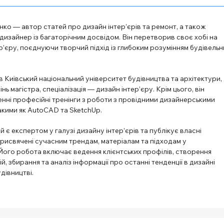
ко — автор статей про дизайн інтер’єрів та ремонт, а також
изайнер із багаторічним досвідом. Він перетворив своє хобі на
’єру, поєднуючи творчий підхід із глибоким розумінням будівельн
в Київський національний університет будівництва та архітектури,
ь магістра, спеціалізація — дизайн інтер’єру. Крім цього, він
нні професійні тренінги з роботи з провідними дизайнерськими
акими як AutoCAD та SketchUp.
й є експертом у галузі дизайну інтер’єрів та публікує власні
рисвячені сучасним трендам, матеріалам та підходам у
Його робота включає ведення клієнтських профілів, створення
й, збирання та аналіз інформації про останні тенденції в дизайні
удівництві.