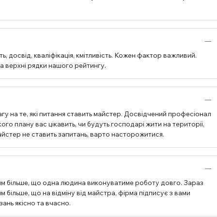
, досвід, кваліфікація, кмітливість. Кожен фактор важливий.
на верхні рядки нашого рейтингу.
гу на те, які питання ставить майстер. Досвідчений професіонал
ого плану вас цікавить, чи будуть господарі жити на території,
 майстер не ставить запитань, варто насторожитися.
им більше, що одна людина виконуватиме роботу довго. Зараз
 більше, що на відміну від майстра, фірма підписує з вами
зань якісно та вчасно.