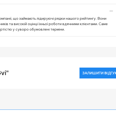
омпанії, що займають лідируючі рядки нашого рейтингу. Вони
ків та високій оцінці їхньої роботи вдячними клієнтами. Саме
артістю у суворо обумовлені терміни.
vi"
ЗАЛИШИТИ ВІДГУ