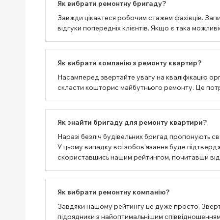
Як вибрати ремонтну бригаду?
Завжди цікавтеся робочим стажем фахівців. Запи
відгуки попередніх клієнтів. Якщо є така можлив
Як вибрати компанію з ремонту квартир?
Насамперед звертайте увагу на кваліфікацію орг
скласти кошторис майбутнього ремонту. Це потрі
Як знайти бригаду для ремонту квартири?
Наразі безліч будівельних бригад пропонують сво
У цьому випадку всі зобов’язання буде підтвер
скориставшись нашим рейтингом, почитавши відгу
Як вибрати ремонтну компанію?
Завдяки нашому рейтингу це дуже просто. Зверт
підрядники з найоптимальнішим співвідношенням 