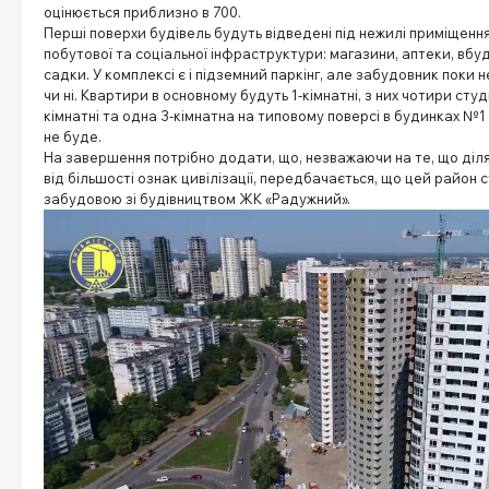
оцінюється приблизно в 700.
Перші поверхи будівель будуть відведені під нежилі приміщення,
побутової та соціальної інфраструктури: магазини, аптеки, вбу
садки. У комплексі є і підземний паркінг, але забудовник поки 
чи ні. Квартири в основному будуть 1-кімнатні, з них чотири студії
кімнатні та одна 3-кімнатна на типовому поверсі в будинках №1
не буде.
На завершення потрібно додати, що, незважаючи на те, що діл
від більшості ознак цивілізації, передбачається, що цей район
забудовою зі будівництвом ЖК «Радужний».