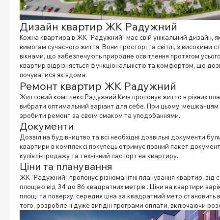
Дизайн квартир ЖК Радужний
Кожна квартира в ЖК “Радужний” має свій унікальний дизайн, як
вимогам сучасного життя. Вони просторі та світлі, з високими 
вікнами, що забезпечують природне освітлення протягом усього
квартир відрізняється функціональністю та комфортом, що до
почуватися як вдома.
Ремонт квартир ЖК Радужний
Житловий комплекс Радужний Київ пропонує житло в різних пла
вибрати оптимальний варіант для себе. При цьому, мешканцям
зробити ремонт за своїм смаком та уподобаннями.
Документи
Дозвіл на будівництво та всі необхідні дозвільні документи бул
квартири в комплексі покупець отримує повний пакет документ
купівлі-продажу та технічний паспорт на квартиру.
Ціни та планування
ЖК “Радужний” пропонує різноманітні планування квартир, від с
площею від 34 до 86 квадратних метрів.. Ціни на квартири варі
площі та поверху, середня ціна за квадратний метр становить ві
того, розроблені дуже вигідні програми оплати, включаючи розс