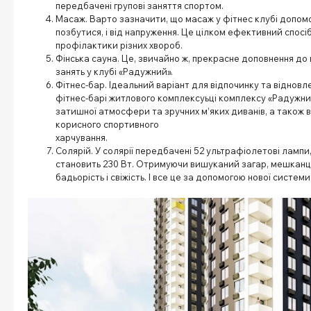
передбачені групові заняття спортом.
Масаж. Варто зазначити, що масаж у фітнес клубі допомо
позбутися, і від напруження. Це цілком ефективний спосіб
профілактики різних хвороб.
Фінська сауна. Це, звичайно ж, прекрасне доповнення до
занять у клубі «Радужний».
Фітнес-бар. Ідеальний варіант для відпочинку та відновле
фітнес-барі житлового комплексу
ьці комплексу «Радужний
затишної атмосфери та зручних м’яких диванів, а також ві
корисного спортивного
харчува
Солярій. У солярії передбачені 52 ультрафіолетові лампи,
становить 230 Вт. Отримуючи вишуканий загар, мешканц
бадьорість і свіжість. І все це за допомогою нової системи