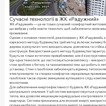
Сучасні технології в ЖК «Радужний»
ЖК «Радужний» — це не тільки сучасний і комфортний житловий 
що ввібрав у себе новітні технології, щоб забезпечити своїм 
проживання.
Однією з основних технологій, реалізованих у ЖК «Радужний», 
каркасного методу будівництва. Цей метод включає заливку бе
дерева, в результаті чого виходить міцна, довговічна та стійка 
конструкція. Використання цього методу будівництва гарантує, 
будуть не тільки естетично привабливими, але й конструктивн
Ще одна технологія, що застосовується вкомплексу – використан
стіни зроблені з бетону та газонаповненої піни, що робить їх ле
установці. Стіни з газоблоків забезпечують відмінну теплоізол
електроенергію та створює комфортне середовище проживання
газоблоків також сприяє зменшенню вуглецевого сліду комплек
екологічним.
Для забезпечення енергоефективності будівель ЖК «Радужний
центрального опалення. У цій системі використовується сучасн
тепла, яка дозволяє мешканцям індивідуально контролювати т
квартирах. Система призначена для економії енергії, використо
скільки необхідно, скорочуючи втрати енергії та знижуючи витр