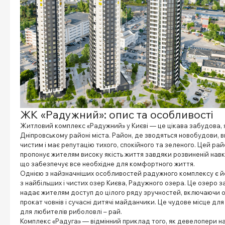
ЖК «Радужний»: опис та особливості
Житловий комплекс «Радужний» у Києві — це цікава забудова, 
Дніпровському районі міста. Район, де зводяться новобудови, 
чистим і має репутацію тихого, спокійного та зеленого. Цей ра
пропонує жителям високу якість життя завдяки розвиненій нав
що забезпечує все необхідне для комфортного життя.
Однією з найзначніших особливостей радужного комплексу є йо
з найбільших і чистих озер Києва, Радужного озера. Це озеро за
надає жителям доступ до цілого ряду зручностей, включаючи о
прокат човнів і сучасні дитячі майданчики. Це чудове місце для
для любителів риболовлі – рай.
Комплекс «Радуга» — відмінний приклад того, як девелопери н