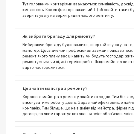
Тут головними критеріями вважаються: сумлінність, досвід,
кмітливість. Кожен фактор важливий. Щоб знайти таких бу
зверніть увагу на верхні рядки нашого рейтингу.
Як вибрати бригаду для ремонту?
Вибираючи бригаду будівельників, звертайте увагу на те, 
майстер. Досвідчений професіонал завжди поцікавиться, 
ремонт якого плану вас цікавить, чи будуть господарі жити
ремонтується, чи ні, які терміни робіт. Якщо майстер не ст
варто насторожитися.
Де знайти майстра з ремонту?
Хорошого майстра з ремонту знайти складно. Тим більше
виконуватиме роботу довго. Зараз найефективніше найня
компанію. Тим більше, що на відміну від майстра, фірма пі
договір, за яким гарантує виконання всіх зобов’язань якісн