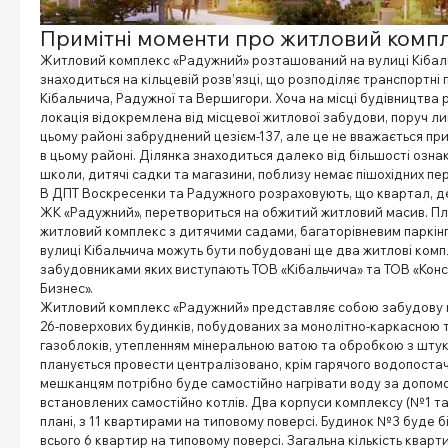
Примітні моменти про житловий комп
Житловий комплекс «Радужний» розташований на вулиці Кібаль
знаходиться на кільцевій розв’язці, що розподіляє транспортні 
Кібальчича, Радужної та Вершигори. Хоча на місці будівництва 
локація відокремлена від місцевої житлової забудови, поруч ли
цьому районі забруднений цезієм-137, але це не вважається пр
в цьому районі. Ділянка знаходиться далеко від більшості ознак 
школи, дитячі садки та магазини, поблизу немає пішохідних пер
В ДПТ Воскресенки та Радужного розраховують, що квартал, д
ЖК «Радужний», перетвориться на обжитий житловий масив. П
житловий комплекс з дитячими садами, багаторівневим паркін
вулиці Кібальчича можуть бути побудовані ще два житлові ком
забудовниками яких виступають ТОВ «Кібальчича» та ТОВ «Кон
Бизнес».
Житловий комплекс «Радужний» представляє собою забудову 
26-поверхових будинків, побудованих за монолітно-каркасною те
газоблоків, утепленням мінеральною ватою та обробкою з штука
планується провести централізовано, крім гарячого водопостач
мешканцям потрібно буде самостійно нагрівати воду за допом
встановлених самостійно котлів. Два корпуси комплексу (№1 т
плані, з 11 квартирами на типовому поверсі. Будинок №3 буде б
всього 6 квартир на типовому поверсі. Загальна кількість квар