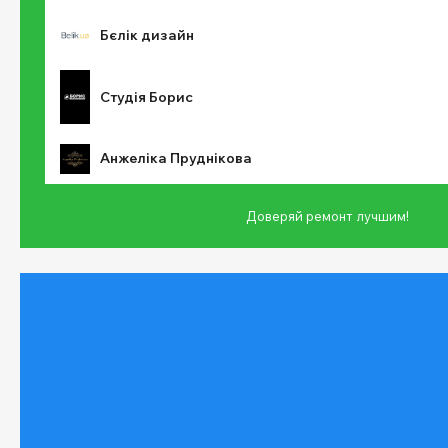
Бєлік дизайн
Студія Борис
Анжеліка Пруднікова
Доверяй ремонт лучшим!