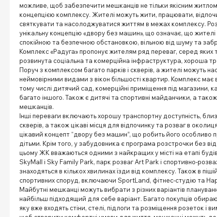
можливе, щоб забезпечити мешканців не тільки якісним житло
концепцією комплексу. Жителі можуть жити, працювати, відпочив
святкувати та насолоджуватися життям в межах комплексу. Р
унікальну концепцію «двору без машин», що означає, що жител
спокійною та безпечною обстановкою, вільною від шуму та забр
Комплекс «Радуга» пропонує жителям ряд переваг, серед яких т
розвинута соціальна та комерційна інфраструктура, хороша тр
Поруч з комплексом багато парків і скверів, а жителі можуть 
неймовірними видами з вікон більшості квартир. Комплекс має 
тому числі дитячий сад, комерційні приміщення під магазини, к
багато іншого. Також є дитячі та спортивні майданчики, а тако
мешканців.
Інші переваги включають хорошу транспортну доступність, близьк
скверів, а також цікаві місця для відпочинку та розваг в околи
цікавий концепт “двору без машин”, що робить його особливо 
дітьми. Крім того, у забудовника є програма розстрочки без відс
цьому ЖК вважаються одними з найкращих у місті на етапі буді
SkyMall і Sky Family Park, парк розваг Art Park і спортивно-роз
знаходяться в кількох хвилинах їзди від комплексу. Також в піші
спортивних споруд, включаючи SportLand, фітнес-студію та Hap
Майбутні мешканці можуть вибрати з різних варіантів плануван
найбільш підходящий для себе варіант. Багато покупців обираю
яку вже входять стіни, стелі, підлоги та розміщення розеток і в
щоб створити комфортні умови для життя, мешканці можуть д