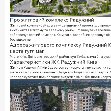
Про житловий комплекс Радужний
Житловий комплекс «Радуга» — це відмінний проект, що пропо
якість життя в тихому та зеленому районі. Розвинута навколиш
забезпечує повний комфорт. Крім того, розробник пропонує ці
без відсотків.
Адреса житлового комплексу Радужний Киї
карта гугл мап
Місто Київ, Дніпропетровський район, вул. Кибальчича 2 та вул.
Характеристики ЖК Радужний Київ
Житло в Радужний Київ будується з використанням сучасних тех
матеріалів. Всього в комплексі буде три будівлі по 26 поверхів
насолоджуватися прекрасними видами з вікон більшості кварт