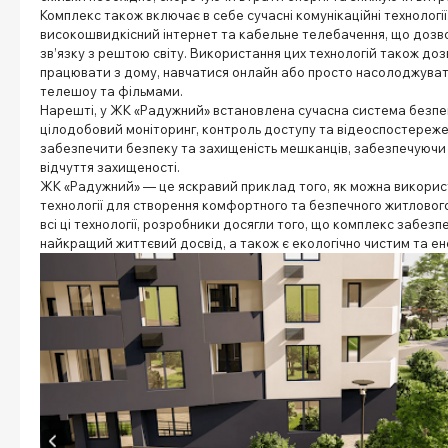
Комплекс також включає в себе сучасні комунікаційні технологі
високошвидкісний інтернет та кабельне телебачення, що дозв
зв’язку з рештою світу. Використання цих технологій також до
працювати з дому, навчатися онлайн або просто насолоджува
телешоу та фільмами.
Нарешті, у ЖК «Радужний» встановлена сучасна система безпе
цілодобовий моніторинг, контроль доступу та відеоспостереж
забезпечити безпеку та захищеність мешканців, забезпечуючи 
відчуття захищеності.
ЖК «Радужний» — це яскравий приклад того, як можна викорис
технології для створення комфортного та безпечного житлово
всі ці технології, розробники досягли того, що комплекс забез
найкращий життєвий досвід, а також є екологічно чистим та е