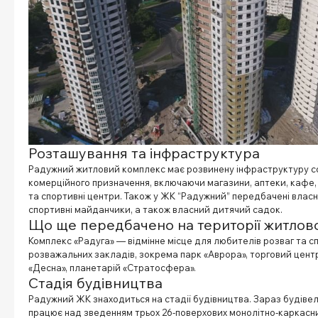
Розташування та інфраструктура
Радужний житловий комплекс має розвинену інфраструктуру со
комерційного призначення, включаючи магазини, аптеки, кафе, 
та спортивні центри. Також у ЖК “Радужний” передбачені власн
спортивні майданчики, а також власний дитячий садок.
Що ще передбачено на території житлов
Комплекс «Радуга» — відмінне місце для любителів розваг та с
розважальних закладів, зокрема парк «Аврора», торговий цент
«Десна», планетарій «Стратосфера».
Стадія будівництва
Радужний ЖК знаходиться на стадії будівництва. Зараз будіве
працює над зведенням трьох 26-поверхових монолітно-каркасни