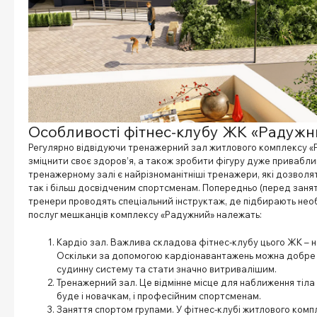
Особливості фітнес-клубу ЖК «Радужн
Регулярно відвідуючи тренажерний зал житлового комплексу «
зміцнити своє здоров’я, а також зробити фігуру дуже привабли
тренажерному залі є найрізноманітніші тренажери, які дозволя
так і більш досвідченим спортсменам. Попередньо (перед заня
тренери проводять спеціальний інструктаж, де підбирають необ
послуг мешканців комплексу «Радужний» належать:
Кардіо зал. Важлива складова фітнес-клубу цього ЖК – н
Оскільки за допомогою кардіонавантажень можна добре 
судинну систему та стати значно витривалішим.
Тренажерний зал. Це відмінне місце для наближення тіла 
буде і новачкам, і професійним спортсменам.
Заняття спортом групами. У фітнес-клубі житлового ком