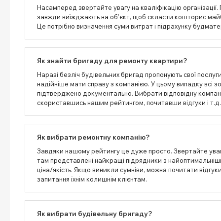
Насамперед звертайте увагу на кваліфікацію організації
завжди виїжджають на об’єкт, щоб скласти кошторис май
Це потрібно визначення суми витрат і підрахунку будматер
Як знайти бригаду для ремонту квартири?
Наразі безліч будівельних бригад пропонують свої послуги 
надійніше мати справу з компанією. У цьому випадку всі з
підтверджено документально. Вибрати відповідну компан
скориставшись нашим рейтингом, почитавши відгуки і т.д.
Як вибрати ремонтну компанію?
Завдяки нашому рейтингу це дуже просто. Звертайте уваг
там представлені найкращі підрядники з найоптимальніш
ціна/якість. Якщо виникли сумніви, можна почитати відгук
запитання їхнім колишнім клієнтам.
Як вибрати будівельну бригаду?