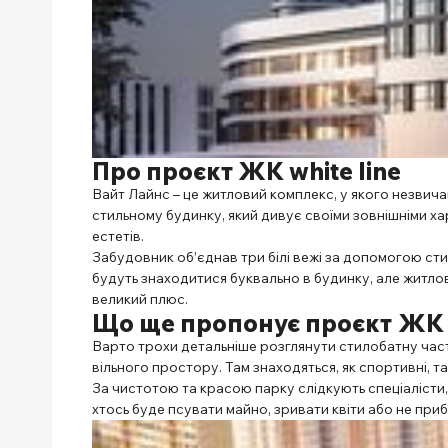
Про проєкт ЖК white line
Вайт Лайнс – це житловий комплекс, у якого незвич
стильному будинку, який дивує своїми зовнішніми ха
естетів.
Забудовник об’єднав три білі вежі за допомогою сти
будуть знаходитися буквально в будинку, але житлов
великий плюс.
Що ще пропонує проєкт
ЖК 
Варто трохи детальніше розглянути стилобатну части
вільного простору. Там знаходяться, як спортивні, т
За чистотою та красою парку слідкують спеціалісти
хтось буде псувати майно, зривати квіти або не пр