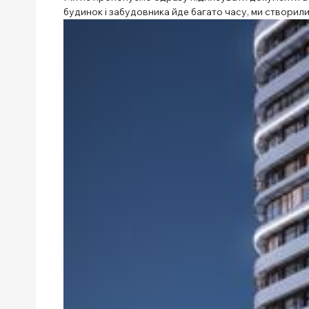
будинок і забудовника йде багато часу, ми створили 