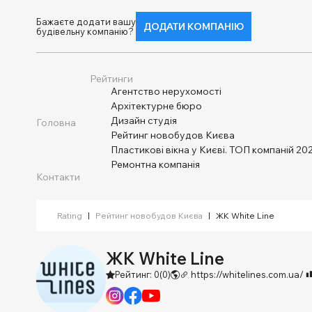
Бажаєте додати вашу
ДОДАТИ КОМПАНІЮ
будівельну компанію?
Рейтинги
Агентство нерухомості
Архітектурне бюро
Дизайн студія
Головна
Рейтинг новобудов Києва
Пластикові вікна у Києві. ТОП компаній 202
Ремонтна компанія
Контакти
Rating
|
Рейтинг новобудов Києва
|
ЖК White Line
ЖК White Line
Рейтинг: 0
(0)
https://whitelines.com.ua/