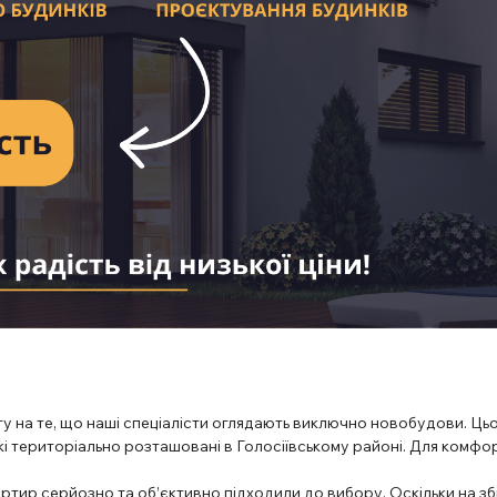
 на те, що наші спеціалісти оглядають виключно новобудови. Цьо
які територіально розташовані в Голосіївському районі. Для комфо
тир серйозно та об’єктивно підходили до вибору. Оскільки на зб