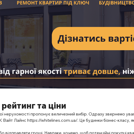
 рейтинг та ціни
ї нерухомості пропонує величезний вибір. Одразу звернемо увагу
ЖК Вайт Лайнс
https://whitelines.com.ua/
. Це будинки бізнес-класу, 
відправляти гроші. Навпаки, хочемо, щоб потенційні покупці квар