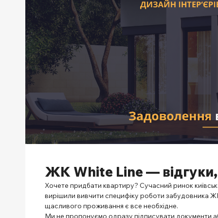
ЖК White Line — відгуки,
Хочете придбати квартиру? Сучасний ринок київсько
вирішили вивчити специфіку роботи забудовника 
щасливого проживання є все необхідне.
Ми не пропонуємо одразу підписувати документи або 