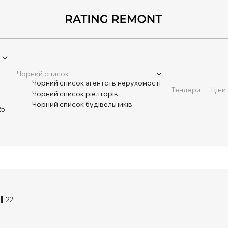
Чорний список
Чорний список агентств нерухомості
Тендери
Ціни
Чорний список ріелторів
Чорний список будівельників
5.
22