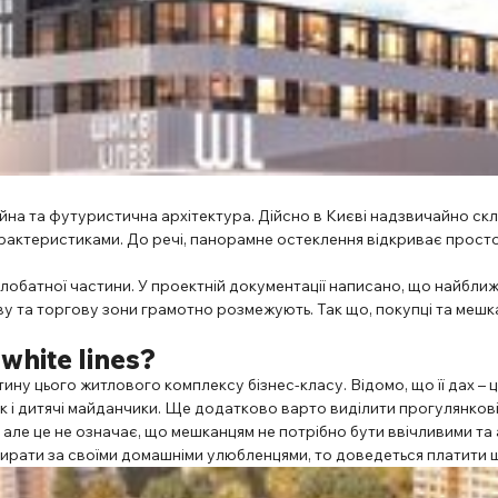
айна та футуристична архітектура. Дійсно в Києві надзвичайно ск
рактеристиками. До речі, панорамне остеклення відкриває просто 
лобатної частини. У проектній документації написано, що найближ
у та торгову зони грамотно розмежують. Так що, покупці та мешка
white lines?
ну цього житлового комплексу бізнес-класу. Відомо, що її дах – ц
ак і дитячі майданчики. Ще додатково варто виділити прогулянкові 
, але це не означає, що мешканцям не потрібно бути ввічливими т
ибирати за своїми домашніми улюбленцями, то доведеться платити