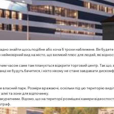
ладно знайти щось подібне або хоча б трохи наближене. Ви будете
неймовірний вид на місто, що великий плюс для людей, які віднос
чим часом саме там планується відкрити торговий центр. Так що, 
нці не будуть бачитися, і ніхто нікому не стане завдавати диском
е власний парк. Розміри вражаючі, оскільки під цю територію виді
алеї та зони для відпочинку.
а акуратними. Відомо, що на території розміщені камери відеоспо
 штраф.