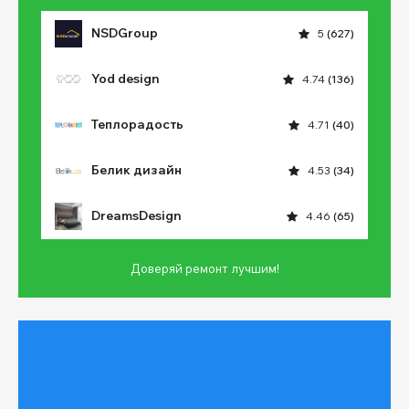
NSDGroup
5
(627)
Yod design
4.74
(136)
Теплорадость
4.71
(40)
Белик дизайн
4.53
(34)
DreamsDesign
4.46
(65)
Доверяй ремонт лучшим!