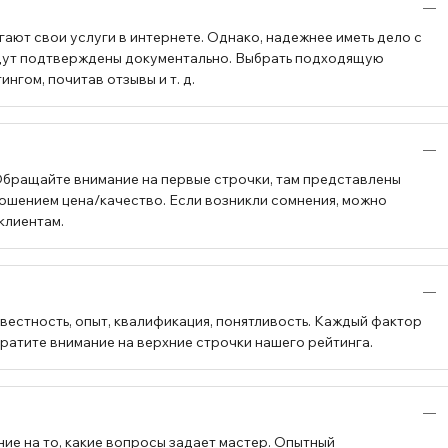
ают свои услуги в интернете. Однако, надежнее иметь дело с
будут подтверждены документально. Выбрать подходящую
гом, почитав отзывы и т. д.
Обращайте внимание на первые строчки, там представлены
ошением цена/качество. Если возникли сомнения, можно
клиентам.
вестность, опыт, квалификация, понятливость. Каждый фактор
братите внимание на верхние строчки нашего рейтинга.
ие на то, какие вопросы задает мастер. Опытный