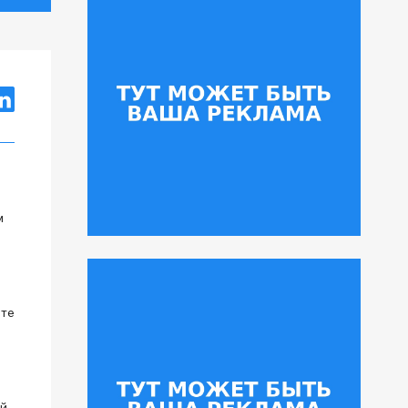
м
оте
й,