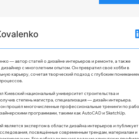
Kovalenko
нко — автор статей о дизайне интерьеров и ремонте, а также
дизайнер с многолетним опытом. Он превратил своё хобби в
ную карьеру, сочетая творческий подход с глубоким понимание
процессов.
л Киевский национальный университет строительства и
получив степень магистра, специализация — дизайн интерьера.
 он прошёл многочисленные профессиональные тренинги по раб
зайнерскими программами, такими как AutoCAD и SketchUp.
й является экспертом в области дизайна интерьеров и публикует
сследования, посвящённые современным трендам, материалам и
оектировании. Его работа включает ведение клиентских профиле