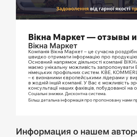
Вікна Маркет — отзывы и
Вікна Маркет
Компанія Вікна Маркет – це сучасна роздріб
швидко отримати інформацію про продукцію, 
Основний напрямок діяльності компанії ВІКН
маємо унікальну можливість запропонувати В
німецьких профільних систем. KBE, KOMMER
– є визнаними європейськими лідерами у виро
в жодній іншій компанії. У Вас є можливість 
консультації наших фахівців, побудованої на 
Соціальні знижки. Дисконтна система.
Більш детальна інформація про пропоновану нами про
Информация о нашем автор