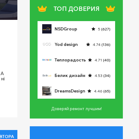
ТОП ДОВЕРИЯ
NSDGroup
5
(627)
Yod design
4.74
(136)
Теплорадость
4.71
(40)
KA
Белик дизайн
4.53
(34)
ні
DreamsDesign
4.46
(65)
Доверяй ремонт лучшим!
ВТОРА