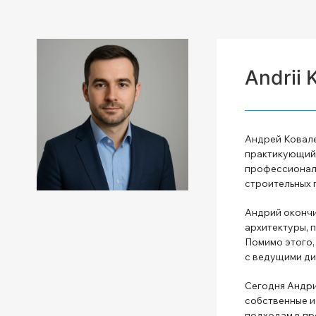
Andrii 
Андрей Ковале
практикующий 
профессиональ
строительных 
Андрий окончи
архитектуры, 
Помимо этого,
с ведущими ди
Сегодня Андри
собственные и
подходам в пр