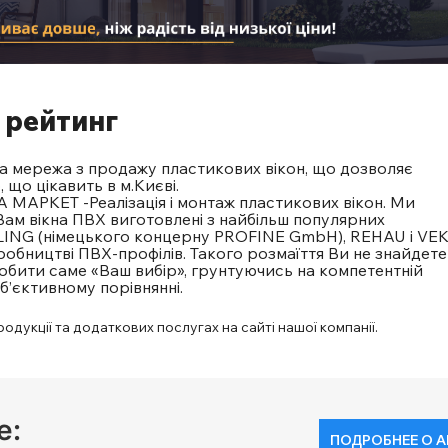
 рейтинг
на мережа з продажу пластикових вікон, що дозволяє
що цікавить в м.Києві.
А МАРКЕТ -Реалізація і монтаж пластикових вікон. Ми
ам вікна ПВХ виготовлені з найбільш популярних
LING (німецького концерну PROFINE GmbH), REHAU і VE
бництві ПВХ-профілів. Такого розмаїття Ви не знайдете 
зробити саме «Ваш вибір», грунтуючись на компетентній
об’єктивному порівнянні.
дукції та додаткових послугах на сайті нашої компанії.
е:
ПОДРОБНЕЕ О А