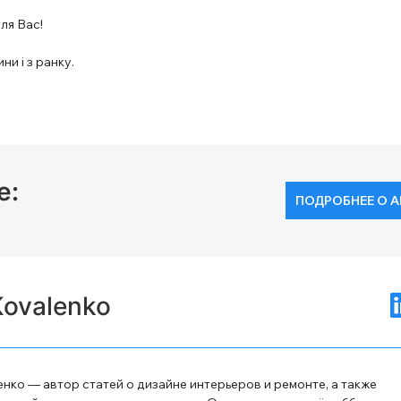
для Вас!
ни і з ранку.
е:
ПОДРОБНЕЕ О А
Kovalenko
нко — автор статей о дизайне интерьеров и ремонте, а также