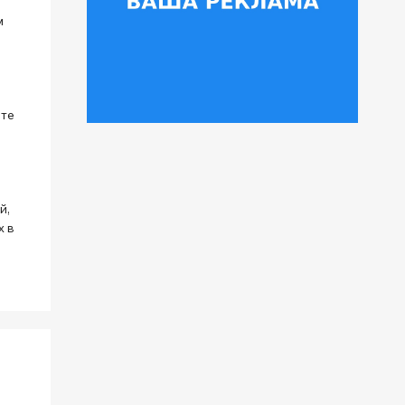
м
оте
й,
х в