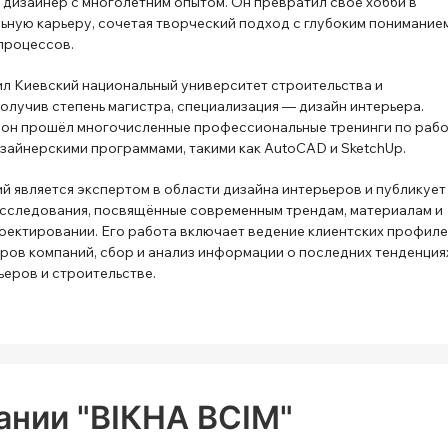
дизайнер с многолетним опытом. Он превратил своё хобби в
ную карьеру, сочетая творческий подход с глубоким понимание
процессов.
л Киевский национальный университет строительства и
получив степень магистра, специализация — дизайн интерьера.
 он прошёл многочисленные профессиональные тренинги по раб
зайнерскими программами, такими как AutoCAD и SketchUp.
й является экспертом в области дизайна интерьеров и публикует
сследования, посвящённые современным трендам, материалам и
оектировании. Его работа включает ведение клиентских профиле
ров компаний, сбор и анализ информации о последних тенденция
ьеров и строительстве.
ании "ВІКНА ВСІМ"