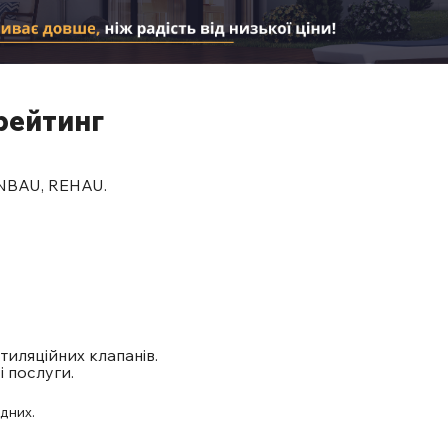
рейтинг
INBAU, REHAU.
нтиляційних клапанів.
і послуги.
ідних.