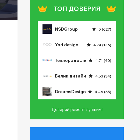
ТОП ДОВЕРИЯ
NSDGroup
5
(627)
Yod design
4.74
(136)
Теплорадость
4.71
(40)
Белик дизайн
4.53
(34)
DreamsDesign
4.46
(65)
Доверяй ремонт лучшим!