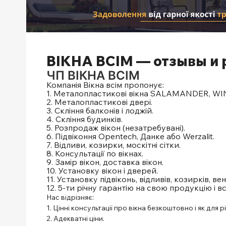
ВІКНА ВСІМ — отзывы и 
ЧП ВІКНА ВСІМ
Компанія Вікна всім пропонує:
1. Металопластикові вікна SALAMANDER, W
2. Металопластикові двері.
3. Скління балконів і лоджій.
4. Скління будинків.
5. Розпродаж вікон (незатребувані).
6. Підвіконня Opentech, Данке або Werzalit.
7. Відливи, козирки, москітні сітки.
8. Консультації по вікнах.
9. Замір вікон, доставка вікон.
10. Установку вікон і дверей.
11. Установку підвіконь, відливів, козирків, ве
12. 5-ти річну гарантію на свою продукцію і вс
Нас відрізняє:
1. Цінні консультації про вікна безкоштовно і як для р
2. Адекватні ціни.