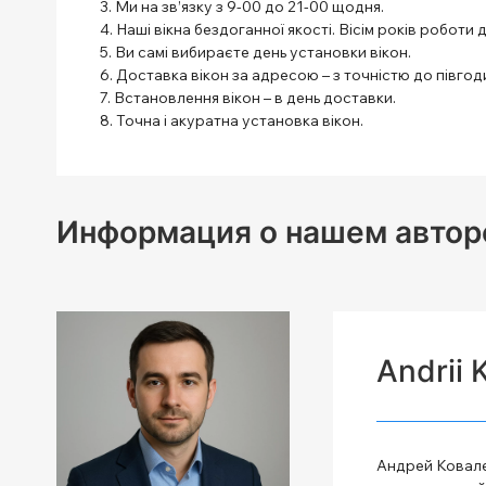
3. Ми на зв’язку з 9-00 до 21-00 щодня.
4. Наші вікна бездоганної якості. Вісім років роботи 
5. Ви самі вибираєте день установки вікон.
6. Доставка вікон за адресою – з точністю до півгоди
7. Встановлення вікон – в день доставки.
8. Точна і акуратна установка вікон.
Информация о нашем автор
Andrii 
Андрей Ковале