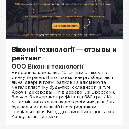
Віконні технології — отзывы и
рейтинг
ООО Віконні технології
Виробнича компанія з 15-річним стажем на
ринку України. Виготовимо єнергозберігаючі
вікна, двері, вітражі, балкони з алюмінію та
металопластику будь-якої складності (в т. Ч.
Арочні, декоровані `під дерево`, зі шроссамі),
3-х. 4-х, 5 камерних профілів, від 580 грн. / Кв.
м. Термін виготовлення до 5 робочих днів. Для
будівельних компаній і посередникам
спеціальні ціни. Виїзд до замовника, доставка.
Консультації. Знижки.