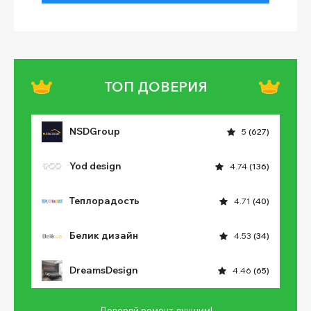
ТОП ДОВЕРИЯ
NSDGroup
5
(627)
Yod design
4.74
(136)
Теплорадость
4.71
(40)
Белик дизайн
4.53
(34)
DreamsDesign
4.46
(65)
Доверяй ремонт лучшим!