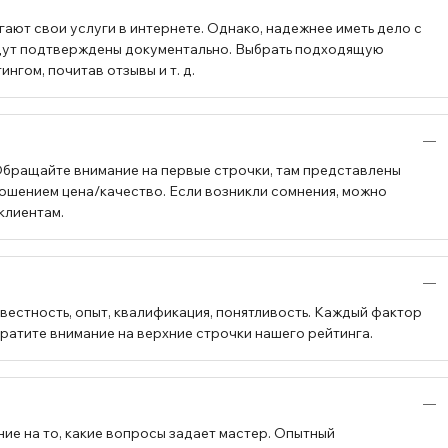
ают свои услуги в интернете. Однако, надежнее иметь дело с
будут подтверждены документально. Выбрать подходящую
гом, почитав отзывы и т. д.
Обращайте внимание на первые строчки, там представлены
ошением цена/качество. Если возникли сомнения, можно
клиентам.
вестность, опыт, квалификация, понятливость. Каждый фактор
братите внимание на верхние строчки нашего рейтинга.
ие на то, какие вопросы задает мастер. Опытный