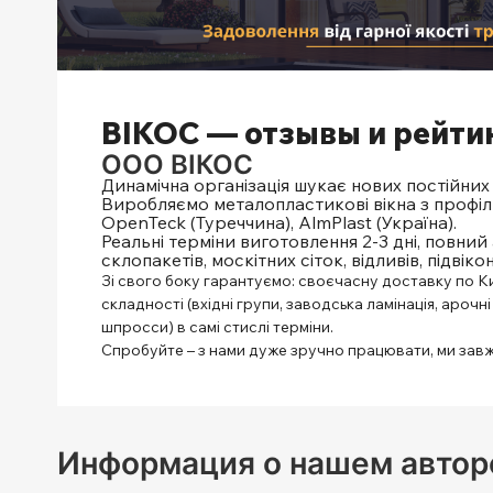
ВІКОС — отзывы и рейти
ООО ВІКОС
Динамічна організація шукає нових постійних 
Виробляємо металопластикові вікна з профіл
OpenTeck (Туреччина), AlmPlast (Україна).
Реальні терміни виготовлення 2-3 дні, повн
склопакетів, москітних сіток, відливів, підвікон
Зі свого боку гарантуємо: своєчасну доставку по Киє
складності (вхідні групи, заводська ламінація, ароч
шпросси) в самі стислі терміни.
Спробуйте – з нами дуже зручно працювати, ми завж
Информация о нашем автор