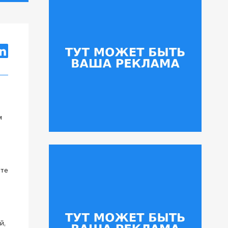
м
оте
й,