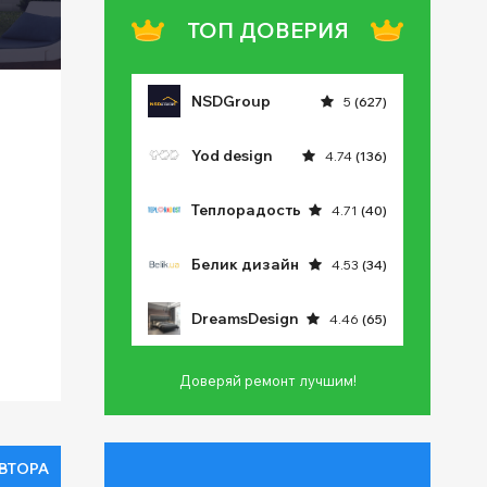
ТОП ДОВЕРИЯ
NSDGroup
5
(627)
Yod design
4.74
(136)
Теплорадость
4.71
(40)
Белик дизайн
4.53
(34)
DreamsDesign
4.46
(65)
Доверяй ремонт лучшим!
ВТОРА