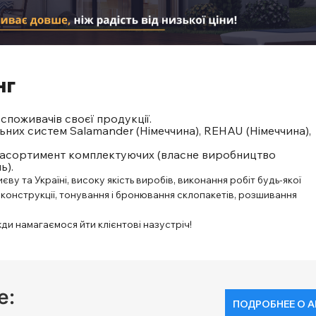
нг
споживачів своєї продукції.
ьних систем Salamander (Німеччина), REHAU (Німеччина),
ий асортимент комплектуючих (власне виробництво
ь).
ву та Україні, високу якість виробів, виконання робіт будь-якої
ні конструкції, тонування і бронювання склопакетів, розшивання
ди намагаємося йти клієнтові назустріч!
е:
ПОДРОБНЕЕ О А