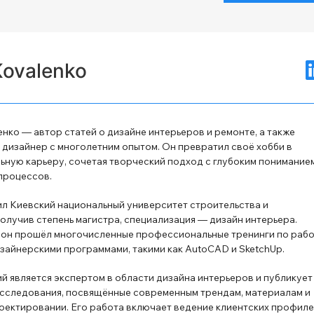
Kovalenko
нко — автор статей о дизайне интерьеров и ремонте, а также
дизайнер с многолетним опытом. Он превратил своё хобби в
ную карьеру, сочетая творческий подход с глубоким понимание
процессов.
л Киевский национальный университет строительства и
получив степень магистра, специализация — дизайн интерьера.
 он прошёл многочисленные профессиональные тренинги по раб
зайнерскими программами, такими как AutoCAD и SketchUp.
й является экспертом в области дизайна интерьеров и публикует
сследования, посвящённые современным трендам, материалам и
оектировании. Его работа включает ведение клиентских профиле