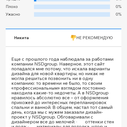
Плохо
0%
Ужасно
0%
Никита
НЕ РЕКОМЕНДУЮ
Еще с прошлого года наблюдала за работами
компании NSDgroup. Наверное, этот сайт
попадался мне потому, что искала варианты
дизайна для новой квартиры, но никак не
могла решиться позвонить ни в одну
компанию: то времени не было, то своим
«профессиональным» взглядом постоянно
находила какие-то недочеты. А в NSDgroup
нравилось абсолютно все – от оформления
прихожей до интересных перепланировок
спальни и ванной. В общем, настал тот самый
день, когда мы с мужем заказали дизайн-
проект у NSDgroup. Обговаривали с
дизайнером все до мелочей: · оттенки стен
и пола; · материалы для потолка, штор и