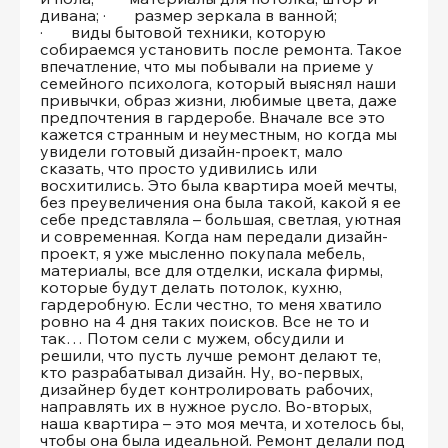
дивана; · размер зеркала в ванной;
· виды бытовой техники, которую
собираемся установить после ремонта. Такое
впечатление, что мы побывали на приеме у
семейного психолога, который выяснял наши
привычки, образ жизни, любимые цвета, даже
предпочтения в гардеробе. Вначале все это
кажется странным и неуместным, но когда мы
увидели готовый дизайн-проект, мало
сказать, что просто удивились или
восхитились. Это была квартира моей мечты,
без преувеличения она была такой, какой я ее
себе представляла – большая, светлая, уютная
и современная. Когда нам передали дизайн-
проект, я уже мысленно покупала мебель,
материалы, все для отделки, искала фирмы,
которые будут делать потолок, кухню,
гардеробную. Если честно, то меня хватило
ровно на 4 дня таких поисков. Все не то и
так… Потом сели с мужем, обсудили и
решили, что пусть лучше ремонт делают те,
кто разрабатывал дизайн. Ну, во-первых,
дизайнер будет контролировать рабочих,
направлять их в нужное русло. Во-вторых,
наша квартира – это моя мечта, и хотелось бы,
чтобы она была идеальной. Ремонт делали под