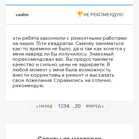
vadim
НЕ РЕКОМЕНДУЮ
эти ребята закончили с ремонтными работами
на наших 76ти квадратах. Самому заниматься
как-то времени не было, да и так как хочется у
меня навряд ли бы получилось. Знакомый
порекомендовал вас. Вы предоставляете
качество и сильно цены не задираете. В
любой момент у меня была возможность
внести коррективы в ремонт и высказать
свои пожелания. Справились на отлично,
рекомендую.
1
2
3
4
…
20
« НАЗАД
ВПЕРЕД »
Советы от мастеров