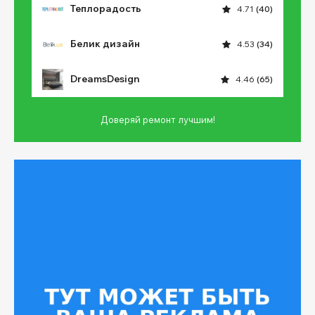
Теплорадость
4.71
(40)
Белик дизайн
4.53
(34)
DreamsDesign
4.46
(65)
Доверяй ремонт лучшим!