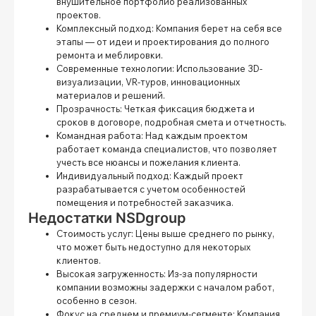
внушительное портфолио реализованных
проектов.
Комплексный подход:
Компания берет на себя все
этапы — от идеи и проектирования до полного
ремонта и меблировки.
Современные технологии:
Использование 3D-
визуализации, VR-туров, инновационных
материалов и решений.
Прозрачность:
Четкая фиксация бюджета и
сроков в договоре, подробная смета и отчетность.
Командная работа:
Над каждым проектом
работает команда специалистов, что позволяет
учесть все нюансы и пожелания клиента.
Индивидуальный подход:
Каждый проект
разрабатывается с учетом особенностей
помещения и потребностей заказчика.
Недостатки NSDgroup
Стоимость услуг:
Цены выше среднего по рынку,
что может быть недоступно для некоторых
клиентов.
Высокая загруженность:
Из-за популярности
компании возможны задержки с началом работ,
особенно в сезон.
Фокус на среднем и премиум-сегменте:
Компания