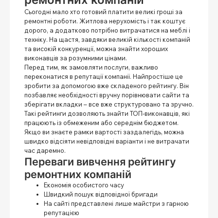
Сьогодні мало хто готовий платити великі гроші за
ремонтні роботи. Житлова нерухомість і так коштує
дорого, а додатково потрібно витрачатися на меблі і
техніку. На щастя, завдяки великій кількості компаній
та високій конкуренції, можна знайти хороших
виконавців за розумними цінами.
Перед тим, як замовляти послуги, важливо
переконатися в репутації компанії. Найпростіше це
зробити за допомогою вже складеного рейтингу. Він
позбавляє необхідності вручну порівнювати сайти та
зберігати вкладки – все вже структуровано та зручно.
Такі рейтинги дозволяють знайти ТОП-виконавців, які
працюють із обмеженим або середнім бюджетом.
Якщо ви знаєте рамки вартості заздалегідь, можна
швидко відсіяти невідповідні варіанти і не витрачати
час даремно.
Переваги вивчення рейтингу
ремонтних компаній
Економія особистого часу
Швидкий пошук відповідної бригади
На сайті представлені лише майстри з гарною
репутацією