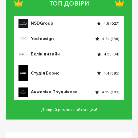
ТОП ДОВІРИ
NSDGroup
4.8
(627)
Yod design
4.74
(136)
Бєлік дизайн
4.53
(34)
Студія Борис
4.4
(385)
Анжеліка Пруднікова
4.39
(103)
Довіряй ремонт найкращим!