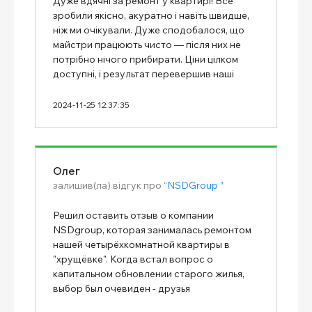
Дуже вдячні за ремонт у квартирі! Все
зробили якісно, акуратно і навіть швидше,
ніж ми очікували. Дуже сподобалося, що
майстри працюють чисто — після них не
потрібно нічого прибирати. Ціни цілком
доступні, і результат перевершив наші
очікування. Тепер квартира виглядає
затишно й стильно. Рекомендуємо цю
2024-11-25 12:37:35
команду всім, хто хоче якісний ремонт без
зайвих клопотів!
Олег
залишив(ла) відгук про
“NSDGroup ”
Решил оставить отзыв о компании
NSDgroup, которая занималась ремонтом
нашей четырёхкомнатной квартиры в
"хрущёвке". Когда встал вопрос о
капитальном обновлении старого жилья,
выбор был очевиден - друзья
рекомендовали эту команду. Работа была