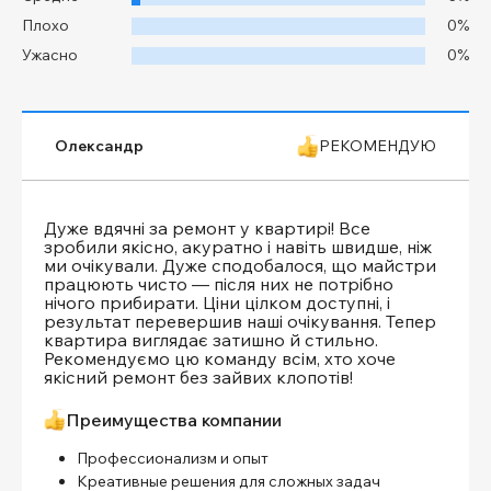
Плохо
0%
Ужасно
0%
Олександр
РЕКОМЕНДУЮ
Дуже вдячні за ремонт у квартирі! Все
зробили якісно, акуратно і навіть швидше, ніж
ми очікували. Дуже сподобалося, що майстри
працюють чисто — після них не потрібно
нічого прибирати. Ціни цілком доступні, і
результат перевершив наші очікування. Тепер
квартира виглядає затишно й стильно.
Рекомендуємо цю команду всім, хто хоче
якісний ремонт без зайвих клопотів!
Преимущества компании
Профессионализм и опыт
Креативные решения для сложных задач