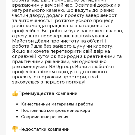
вражаючим у вечірній час. Освітлені доріжки з
натурального каменю, що ведуть до різних
частин двору, додали проєкту завершеності
та витонченості. Протягом усього процесу
робіт команда працювала злагоджено та
професійно. Всі роботи були завершені вчасно,
а результат перевершив наші очікування.
Майстри дбали про чистоту на об'єкті, і
робота йшла без зайвого шуму чи клопоту.
Якщо ви хочете перетворити свій двір на
справжній куточок природи з креативними та
практичними рішеннями, ми однозначно
рекомендуємо NSDgroup. Вони з любов'ю і
професіоналізмом підходять до кожного
проєкту, створюючи простори, в які
закохуєшся з першого погляду!
Преимущества компании
Качественные материалы и работы
Постоянный контроль менеджера
Современные решения
Недостатки компании