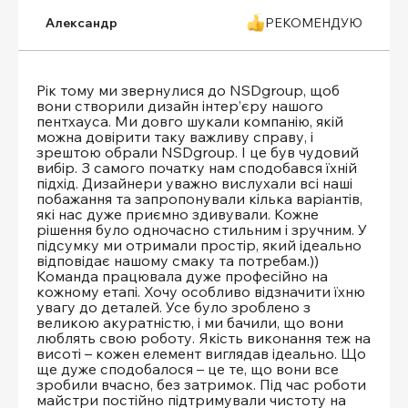
Александр
РЕКОМЕНДУЮ
Рік тому ми звернулися до NSDgroup, щоб
вони створили дизайн інтер’єру нашого
пентхауса. Ми довго шукали компанію, якій
можна довірити таку важливу справу, і
зрештою обрали NSDgroup. І це був чудовий
вибір. З самого початку нам сподобався їхній
підхід. Дизайнери уважно вислухали всі наші
побажання та запропонували кілька варіантів,
які нас дуже приємно здивували. Кожне
рішення було одночасно стильним і зручним. У
підсумку ми отримали простір, який ідеально
відповідає нашому смаку та потребам.))
Команда працювала дуже професійно на
кожному етапі. Хочу особливо відзначити їхню
увагу до деталей. Усе було зроблено з
великою акуратністю, і ми бачили, що вони
люблять свою роботу. Якість виконання теж на
висоті – кожен елемент виглядав ідеально. Що
ще дуже сподобалося – це те, що вони все
зробили вчасно, без затримок. Під час роботи
майстри постійно підтримували чистоту на