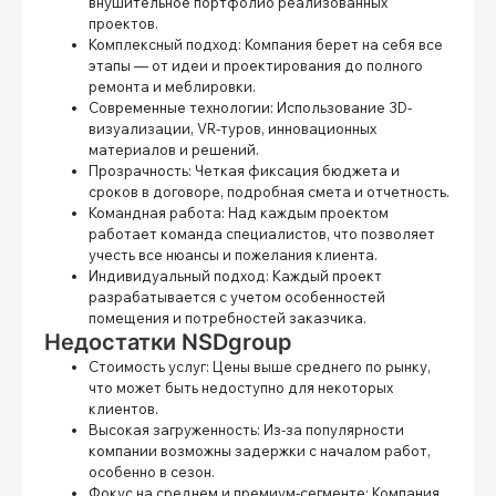
внушительное портфолио реализованных
проектов.
Комплексный подход:
Компания берет на себя все
этапы — от идеи и проектирования до полного
ремонта и меблировки.
Современные технологии:
Использование 3D-
визуализации, VR-туров, инновационных
материалов и решений.
Прозрачность:
Четкая фиксация бюджета и
сроков в договоре, подробная смета и отчетность.
Командная работа:
Над каждым проектом
работает команда специалистов, что позволяет
учесть все нюансы и пожелания клиента.
Индивидуальный подход:
Каждый проект
разрабатывается с учетом особенностей
помещения и потребностей заказчика.
Недостатки NSDgroup
Стоимость услуг:
Цены выше среднего по рынку,
что может быть недоступно для некоторых
клиентов.
Высокая загруженность:
Из-за популярности
компании возможны задержки с началом работ,
особенно в сезон.
Фокус на среднем и премиум-сегменте:
Компания