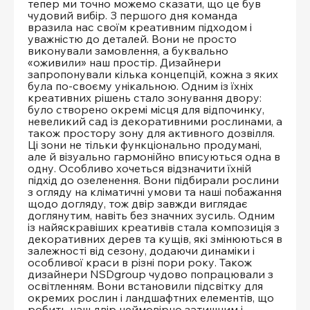
тепер ми точно можемо сказати, що це був
чудовий вибір. З першого дня команда
вразила нас своїм креативним підходом і
уважністю до деталей. Вони не просто
виконували замовлення, а буквально
«оживили» наш простір. Дизайнери
запропонували кілька концепцій, кожна з яких
була по-своєму унікальною. Одним із їхніх
креативних рішень стало зонування двору:
було створено окремі місця для відпочинку,
невеликий сад із декоративними рослинами, а
також простору зону для активного дозвілля.
Ці зони не тільки функціонально продумані,
але й візуально гармонійно вписуються одна в
одну. Особливо хочеться відзначити їхній
підхід до озеленення. Вони підбирали рослини
з огляду на кліматичні умови та наші побажання
щодо догляду, тож двір завжди виглядає
доглянутим, навіть без значних зусиль. Одним
із найяскравіших креативів стала композиція з
декоративних дерев та кущів, які змінюються в
залежності від сезону, додаючи динаміки і
особливої краси в різні пори року. Також
дизайнери NSDgroup чудово попрацювали з
освітленням. Вони встановили підсвітку для
окремих рослин і ландшафтних елементів, що
робить наш двір неймовірно затишним і