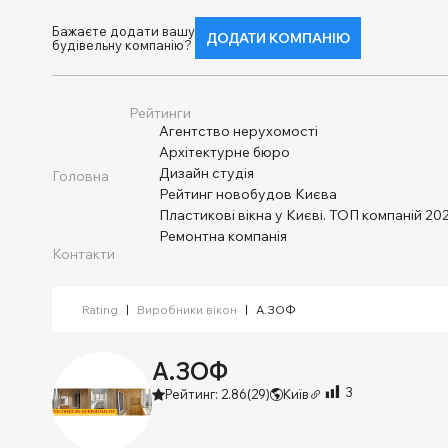
Бажаєте додати вашу
ДОДАТИ КОМПАНІЮ
будівельну компанію?
Рейтинги
Агентство нерухомості
Архітектурне бюро
Дизайн студія
Головна
Рейтинг новобудов Києва
Пластикові вікна у Києві. ТОП компаній 202
Ремонтна компанія
Контакти
Rating
|
Виробники вікон
|
А.ЗОФ
А.ЗОФ
3
Рейтинг: 2.86
(29)
Київ