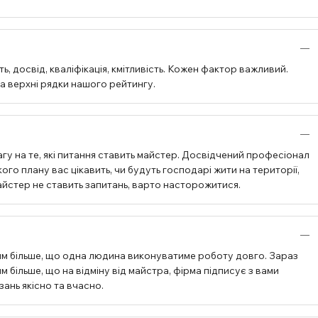
, досвід, кваліфікація, кмітливість. Кожен фактор важливий.
на верхні рядки нашого рейтингу.
гу на те, які питання ставить майстер. Досвідчений професіонал
ого плану вас цікавить, чи будуть господарі жити на території,
 майстер не ставить запитань, варто насторожитися.
им більше, що одна людина виконуватиме роботу довго. Зараз
 більше, що на відміну від майстра, фірма підписує з вами
зань якісно та вчасно.