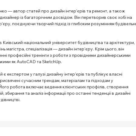
ко — автор статей про дизайн інтер’єрів та ремонт, а також
изайнер із багаторічним досвідом. Він перетворив своє хобі на
’єру, поєднуючи творчий підхід із глибоким розумінням будівельн
в Київський національний університет будівництва та архітектури,
ь магістра, спеціалізація — дизайн інтер’єру. Крім цього, він
нні професійні тренінги з роботи з провідними дизайнерськими
акими як AutoCAD та SketchUp.
й є експертом у галузі дизайну інтер’єрів та публікує власні
рисвячені сучасним трендам, матеріалам та підходам у
Його робота включає ведення клієнтських профілів, створення
й, збирання та аналіз інформації про останні тенденції в дизайні
удівництві.