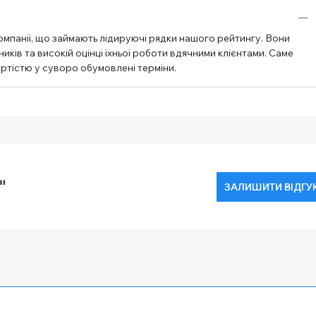
омпанії, що займають лідируючі рядки нашого рейтингу. Вони
ків та високій оцінці їхньої роботи вдячними клієнтами. Саме
артістю у суворо обумовлені терміни.
"
ЗАЛИШИТИ ВІДГУ