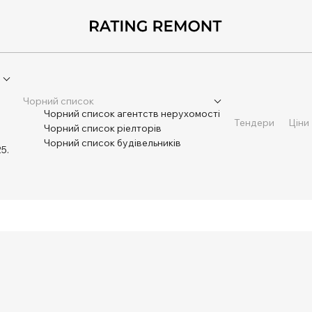
Чорний список
Чорний список агентств нерухомості
Тендери
Ціни
Чорний список ріелторів
Чорний список будівельників
5.