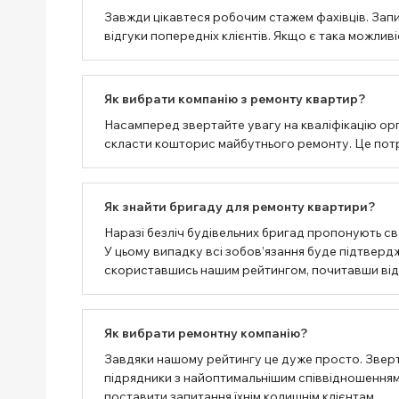
Завжди цікавтеся робочим стажем фахівців. Запи
відгуки попередніх клієнтів. Якщо є така можлив
Як вибрати компанію з ремонту квартир?
Насамперед звертайте увагу на кваліфікацію орг
скласти кошторис майбутнього ремонту. Це потрі
Як знайти бригаду для ремонту квартири?
Наразі безліч будівельних бригад пропонують сво
У цьому випадку всі зобов’язання буде підтвер
скориставшись нашим рейтингом, почитавши відгу
Як вибрати ремонтну компанію?
Завдяки нашому рейтингу це дуже просто. Зверт
підрядники з найоптимальнішим співвідношенням 
поставити запитання їхнім колишнім клієнтам.