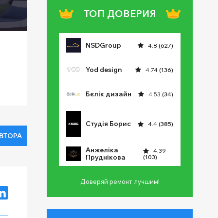
ТОП ДОВЕРИЯ
NSDGroup
4.8
(627)
Yod design
4.74
(136)
Бєлік дизайн
4.53
(34)
Студія Борис
4.4
(385)
АВТОРА
Анжеліка
4.39
Пруднікова
(103)
Доверяй ремонт лучшим!