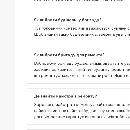
Як вибрати будівельну бригаду?
Тут головними критеріями вважаються: сумлінність
Щоб знайти таких будівельників, зверніть увагу 
Як вибрати бригаду для ремонту?
Вибираючи бригаду будівельників, звертайте ува
завжди поцікавиться, який тип будинку, ремонт як
що ремонтується, чи ні, які терміни робіт. Якщо
Де знайти майстра з ремонту?
Хорошого майстра з ремонту знайти складно. Т
найефективніше найняти будівельну компанію. Тим
договір, за яким гарантує виконання всіх зобов’я