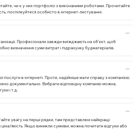
тайте, чи є у них портфоліо з виконаними роботами. Прочитайте
ість, поспілкуйтеся особисто в інтернет-листуванні.
анізації. Професіонали завжди виїжджають на об’єкт, щоб
бно визначення суми витрат і підрахунку будматеріалів.
ї послуги в інтернеті. Проте, надійніше мати справу з компанією.
джено документально. Вибрати відповідну компанію можна,
ки і т.д.
айте увагу на перші рядки, там представлені найкращі
ціна/якість. Якщо виникли сумніви, можна почитати відгуки або