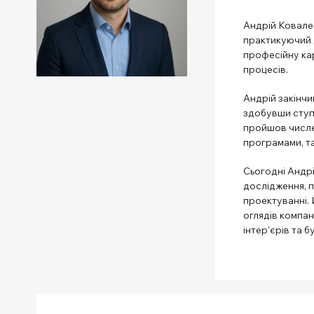
Андрій Ковален
практикуючий д
професійну кар
процесів.
Андрій закінчи
здобувши ступін
пройшов числе
програмами, т
Сьогодні Андрі
дослідження, п
проектуванні. 
оглядів компані
інтер’єрів та б