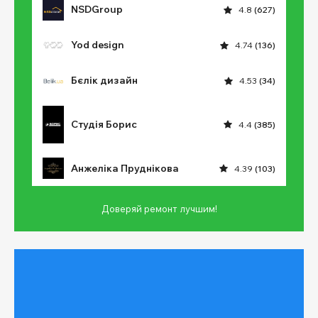
NSDGroup
4.8
(627)
Yod design
4.74
(136)
Бєлік дизайн
4.53
(34)
Студія Борис
4.4
(385)
Анжеліка Пруднікова
4.39
(103)
Доверяй ремонт лучшим!