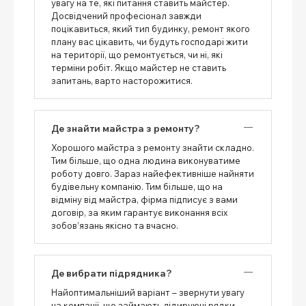
увагу на те, які питання ставить майстер.
Досвідчений професіонал завжди
поцікавиться, який тип будинку, ремонт якого
плану вас цікавить, чи будуть господарі жити
на території, що ремонтується, чи ні, які
терміни робіт. Якщо майстер не ставить
запитань, варто насторожитися.
Де знайти майстра з ремонту?
Хорошого майстра з ремонту знайти складно.
Тим більше, що одна людина виконуватиме
роботу довго. Зараз найефективніше найняти
будівельну компанію. Тим більше, що на
відміну від майстра, фірма підписує з вами
договір, за яким гарантує виконання всіх
зобов’язань якісно та вчасно.
Де вибрати підрядника?
Найоптимальніший варіант – звернути увагу
на компанії, що займають лідируючі рядки