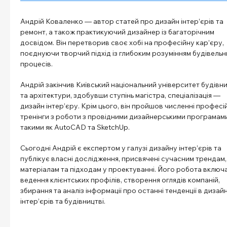
Андрій Коваленко — автор статей про дизайн інтер’єрів та
ремонт, а також практикуючий дизайнер із багаторічним
досвідом. Він перетворив своє хобі на професійну кар’єру,
поєднуючи творчий підхід із глибоким розумінням будівельн
процесів.
Андрій закінчив Київський національний університет будівн
та архітектури, здобувши ступінь магістра, спеціалізація —
дизайн інтер’єру. Крім цього, він пройшов численні професі
тренінги з роботи з провідними дизайнерськими програмами
такими як AutoCAD та SketchUp.
Сьогодні Андрій є експертом у галузі дизайну інтер’єрів та
публікує власні дослідження, присвячені сучасним трендам,
матеріалам та підходам у проектуванні. Його робота включ
ведення клієнтських профілів, створення оглядів компаній,
збирання та аналіз інформації про останні тенденції в дизайн
інтер’єрів та будівництві.