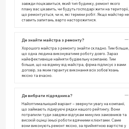
завжди поцікавиться, який тип будинку, ремонт якого
плану вас цікавить, чи будуть господарі жити на території,
що ремонтується, чи ні, які терміни робіт. Якщо майстер не
ставить запитань, варто насторожитися.
Де знайти майстра з ремонту?
Хорошого майстра з ремонту знайти складно. Тим більше,
що одна людина виконуватиме роботу довго. Зараз
найефективніше найняти будівельну компанію. Тим
більше, що на відміну від майстра, фірма підписує з вами
договір, за яким гарантує виконання всіх зобов’язань
якісно та вчасно.
Де вибрати підрядника?
Найоптимальніший варіант – звернути увагу на компанії,
що займають лідируючі рядки нашого рейтингу. Вони
потрапили туди завдяки відгукам минулих замовників та
високій оцінці їхньої роботи вдячними клієнтами. Саме
вони виконують ремонт якісно, ​​за прийнятною вартістю у