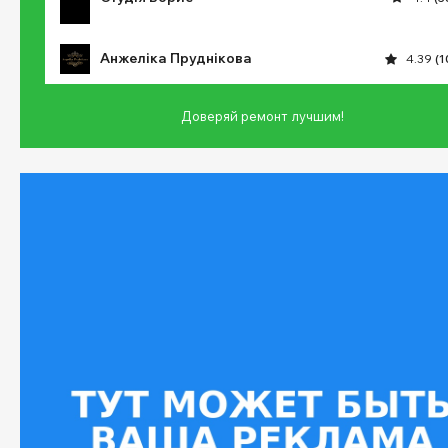
Анжеліка Пруднікова
4.39
(1
Доверяй ремонт лучшим!