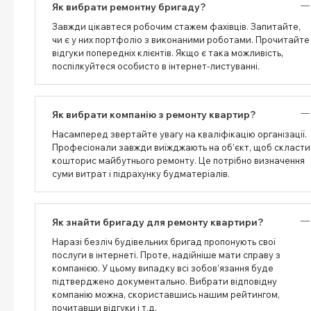
Як вибрати ремонтну бригаду?
Завжди цікавтеся робочим стажем фахівців. Запитайте,
чи є у них портфоліо з виконаними роботами. Прочитайте
відгуки попередніх клієнтів. Якщо є така можливість,
поспілкуйтеся особисто в інтернет-листуванні.
Як вибрати компанію з ремонту квартир?
Насамперед звертайте увагу на кваліфікацію організації.
Професіонали завжди виїжджають на об’єкт, щоб скласти
кошторис майбутнього ремонту. Це потрібно визначення
суми витрат і підрахунку будматеріалів.
Як знайти бригаду для ремонту квартири?
Наразі безліч будівельних бригад пропонують свої
послуги в інтернеті. Проте, надійніше мати справу з
компанією. У цьому випадку всі зобов’язання буде
підтверджено документально. Вибрати відповідну
компанію можна, скориставшись нашим рейтингом,
почитавши відгуки і т.д.