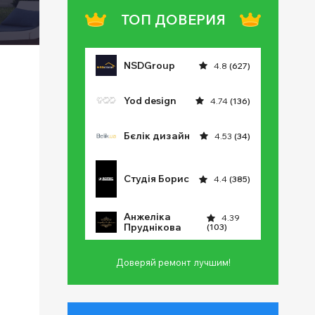
ТОП ДОВЕРИЯ
NSDGroup
4.8
(627)
Yod design
4.74
(136)
Бєлік дизайн
4.53
(34)
Студія Борис
4.4
(385)
Анжеліка
4.39
Пруднікова
(103)
Доверяй ремонт лучшим!