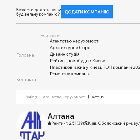
Бажаєте додати вашу
ДОДАТИ КОМПАНІЮ
будівельну компанію?
Рейтинги
Агентство нерухомості
Архітектурне бюро
Дизайн студія
Головна
Рейтинг новобудов Києва
Пластикові вікна у Києві. ТОП компаній 202
Ремонтна компанія
Контакти
Rating
|
Агентство нерухомості
|
Алтана
Алтана
Рейтинг: 2.51
(39)
Київ, Оболонський р-н. ву