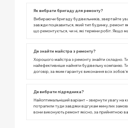
Як вибрати бригаду для ремонту?
Вибираючи бригаду будівельників, звертайте ува
завжди поцікавиться, який тип будинку, ремонт як
що ремонтується, чи ні, які терміни робіт. Якщо
Де знайти майстра з ремонту?
Хорошого майстра з ремонту знайти складно. Т
найефективніше найняти будівельну компанію. Тим
договір, за яким гарантує виконання всіх зобов’я
Де вибрати підрядника?
Найоптимальніший варіант – звернути увагу на к
потрапили туди завдяки відгукам минулих замовни
вони виконують ремонт якісно, ​​за прийнятною в