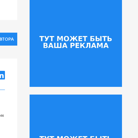
АВТОРА
их