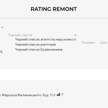
Чорний список
Чорний список агентств нерухомості
Тендери
Ціни
Чорний список ріелторів
Чорний список будівельників
5.
7
л. Маршала Малиновського, буд. 11