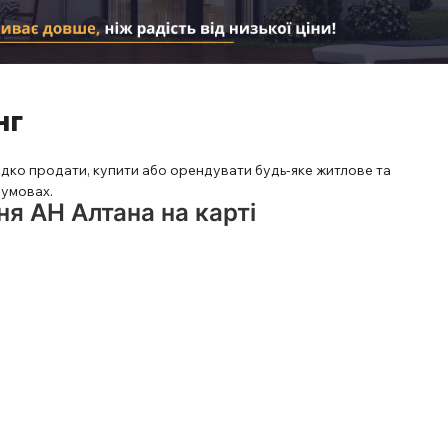
нг
ко продати, купити або орендувати будь-яке житлове та
 умовах.
я АН Алтана на карті