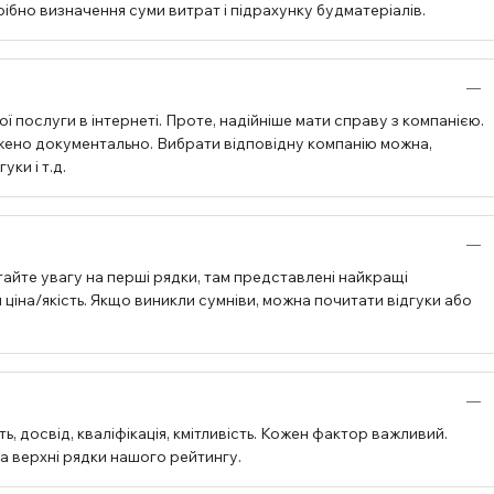
бно визначення суми витрат і підрахунку будматеріалів.
ї послуги в інтернеті. Проте, надійніше мати справу з компанією.
джено документально. Вибрати відповідну компанію можна,
ки і т.д.
айте увагу на перші рядки, там представлені найкращі
ціна/якість. Якщо виникли сумніви, можна почитати відгуки або
, досвід, кваліфікація, кмітливість. Кожен фактор важливий.
на верхні рядки нашого рейтингу.