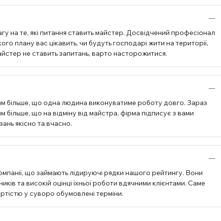
гу на те, які питання ставить майстер. Досвідчений професіонал
ого плану вас цікавить, чи будуть господарі жити на території,
 майстер не ставить запитань, варто насторожитися.
им більше, що одна людина виконуватиме роботу довго. Зараз
 більше, що на відміну від майстра, фірма підписує з вами
зань якісно та вчасно.
омпанії, що займають лідируючі рядки нашого рейтингу. Вони
ків та високій оцінці їхньої роботи вдячними клієнтами. Саме
артістю у суворо обумовлені терміни.