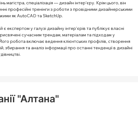
ь магістра, спеціалізація — дизайн інтер’єру. Крім цього, він
нні професійні тренінги з роботи з провідними дизайнерськими
акими як AutoCAD та SketchUp.
й є експертом у галузі дизайну інтер’єрів та публікує власні
рисвячені сучасним трендам, матеріалам та підходам у
Його робота включає ведення клієнтських профілів, створення
й, збирання та аналіз інформації про останні тенденції в дизайні
удівництві.
нії "Алтана"