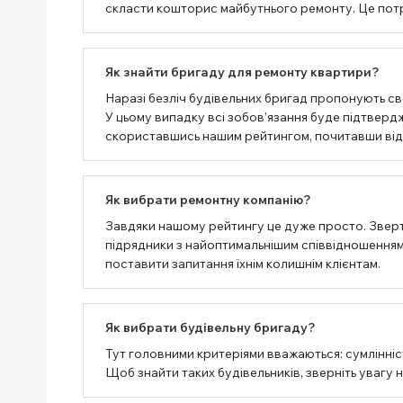
скласти кошторис майбутнього ремонту. Це потрі
Як знайти бригаду для ремонту квартири?
Наразі безліч будівельних бригад пропонують сво
У цьому випадку всі зобов’язання буде підтвер
скориставшись нашим рейтингом, почитавши відгу
Як вибрати ремонтну компанію?
Завдяки нашому рейтингу це дуже просто. Зверт
підрядники з найоптимальнішим співвідношенням 
поставити запитання їхнім колишнім клієнтам.
Як вибрати будівельну бригаду?
Тут головними критеріями вважаються: сумлінність
Щоб знайти таких будівельників, зверніть увагу 