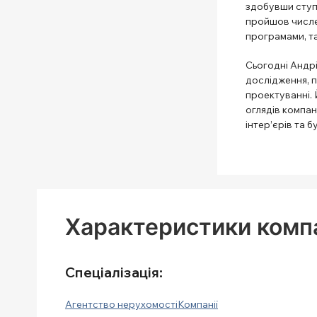
здобувши ступін
пройшов числе
програмами, т
Сьогодні Андрі
дослідження, п
проектуванні. 
оглядів компані
інтер’єрів та б
Характеристики компа
Спеціалізація:
Агентство нерухомості
Компанії