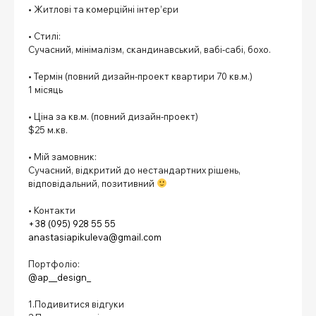
• Житлові та комерційні інтер’єри
⠀
• Стилі:
Сучасний, мінімалізм, скандинавський, вабі-сабі, бохо.
⠀
• Термін (повний дизайн-проект квартири 70 кв.м.)
1 місяць
⠀
• Ціна за кв.м. (повний дизайн-проект)
$25 м.кв.
⠀
• Мій замовник:
Сучасний, відкритий до нестандартних рішень,
відповідальний, позитивний
⠀
• Контакти
+38 (095) 928 55 55
anastasiapikuleva@gmail.com
⠀
Портфоліо:
@ap__design_
⠀
1.Подивитися відгуки