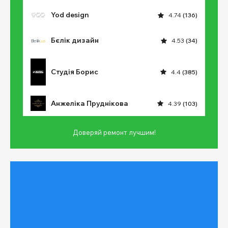
Yod design
4.74
(136)
Бєлік дизайн
4.53
(34)
Студія Борис
4.4
(385)
Анжеліка Пруднікова
4.39
(103)
Доверяй ремонт лучшим!