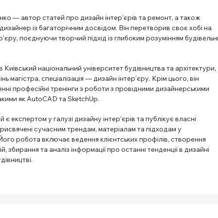
ко — автор статей про дизайн інтер’єрів та ремонт, а також
изайнер із багаторічним досвідом. Він перетворив своє хобі на
’єру, поєднуючи творчий підхід із глибоким розумінням будівельн
в Київський національний університет будівництва та архітектури,
ь магістра, спеціалізація — дизайн інтер’єру. Крім цього, він
нні професійні тренінги з роботи з провідними дизайнерськими
акими як AutoCAD та SketchUp.
й є експертом у галузі дизайну інтер’єрів та публікує власні
рисвячені сучасним трендам, матеріалам та підходам у
Його робота включає ведення клієнтських профілів, створення
й, збирання та аналіз інформації про останні тенденції в дизайні
удівництві.