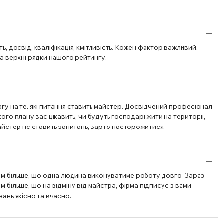
, досвід, кваліфікація, кмітливість. Кожен фактор важливий.
на верхні рядки нашого рейтингу.
гу на те, які питання ставить майстер. Досвідчений професіонал
ого плану вас цікавить, чи будуть господарі жити на території,
 майстер не ставить запитань, варто насторожитися.
им більше, що одна людина виконуватиме роботу довго. Зараз
 більше, що на відміну від майстра, фірма підписує з вами
зань якісно та вчасно.