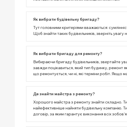
Як вибрати будівельну бригаду?
Тут головними критеріями вважаються: сумлінність
Щоб знайти таких будівельників, зверніть увагу 
Як вибрати бригаду для ремонту?
Вибираючи бригаду будівельників, звертайте ува
завжди поцікавиться, який тип будинку, ремонт як
що ремонтується, чи ні, які терміни робіт. Якщо
Де знайти майстра з ремонту?
Хорошого майстра з ремонту знайти складно. Т
найефективніше найняти будівельну компанію. Тим
договір, за яким гарантує виконання всіх зобов’я