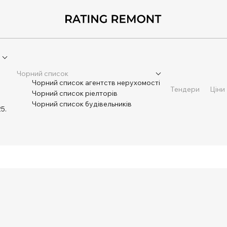
Чорний список
Чорний список агентств нерухомості
Тендери
Ціни
Чорний список ріелторів
Чорний список будівельників
5.