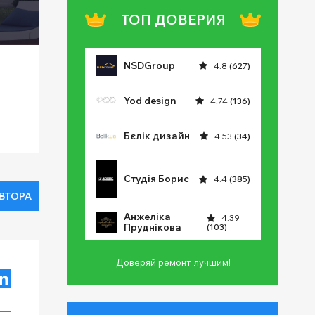
ТОП ДОВЕРИЯ
NSDGroup
4.8
(627)
Yod design
4.74
(136)
Бєлік дизайн
4.53
(34)
Студія Борис
4.4
(385)
АВТОРА
Анжеліка
4.39
Пруднікова
(103)
Доверяй ремонт лучшим!