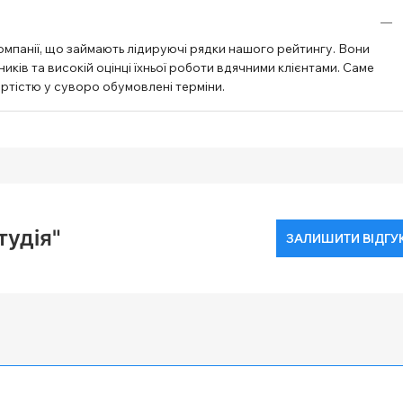
омпанії, що займають лідируючі рядки нашого рейтингу. Вони
ків та високій оцінці їхньої роботи вдячними клієнтами. Саме
артістю у суворо обумовлені терміни.
тудія"
ЗАЛИШИТИ ВІДГУ