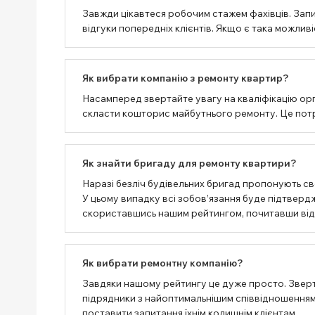
Завжди цікавтеся робочим стажем фахівців. Запи
відгуки попередніх клієнтів. Якщо є така можлив
Як вибрати компанію з ремонту квартир?
Насамперед звертайте увагу на кваліфікацію орг
скласти кошторис майбутнього ремонту. Це потрі
Як знайти бригаду для ремонту квартири?
Наразі безліч будівельних бригад пропонують сво
У цьому випадку всі зобов’язання буде підтвер
скориставшись нашим рейтингом, почитавши відгу
Як вибрати ремонтну компанію?
Завдяки нашому рейтингу це дуже просто. Зверт
підрядники з найоптимальнішим співвідношенням 
поставити запитання їхнім колишнім клієнтам.