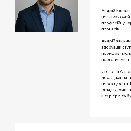
Андрій Ковален
практикуючий д
професійну кар
процесів.
Андрій закінчи
здобувши ступін
пройшов числе
програмами, т
Сьогодні Андрі
дослідження, п
проектуванні. 
оглядів компані
інтер’єрів та б