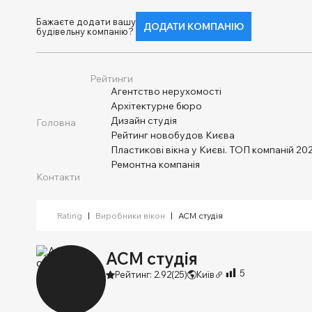
Бажаєте додати вашу
ДОДАТИ КОМПАНІЮ
будівельну компанію?
Рейтинги
Агентство нерухомості
Архітектурне бюро
Дизайн студія
Головна
Рейтинг новобудов Києва
Пластикові вікна у Києві. ТОП компаній 202
Ремонтна компанія
Контакти
Rating
|
Виробники вікон
|
АСМ студія
АСМ студія
5
Рейтинг: 2.92
(25)
Київ