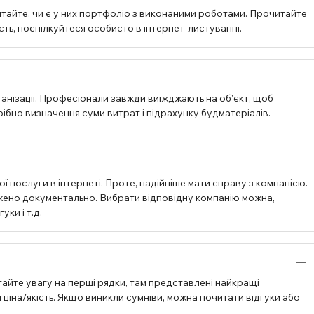
тайте, чи є у них портфоліо з виконаними роботами. Прочитайте
ість, поспілкуйтеся особисто в інтернет-листуванні.
анізації. Професіонали завжди виїжджають на об’єкт, щоб
бно визначення суми витрат і підрахунку будматеріалів.
ї послуги в інтернеті. Проте, надійніше мати справу з компанією.
джено документально. Вибрати відповідну компанію можна,
ки і т.д.
айте увагу на перші рядки, там представлені найкращі
ціна/якість. Якщо виникли сумніви, можна почитати відгуки або