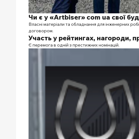
Чи є у «Аrtbiser» com ua свої б
Власні матеріали та обладнання для інженерних робі
договором.
Участь у рейтингах, нагороди, п
Є перемога в одній з престижних номінацій.