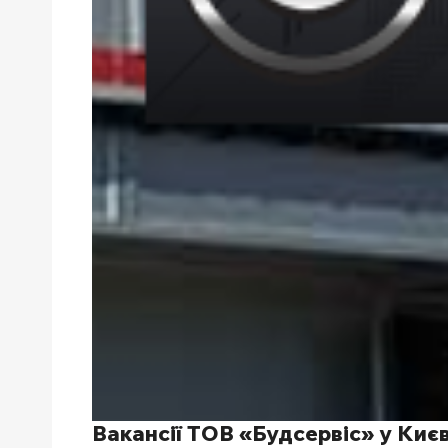
Вакансії ТОВ «Будсервіс» у Києв