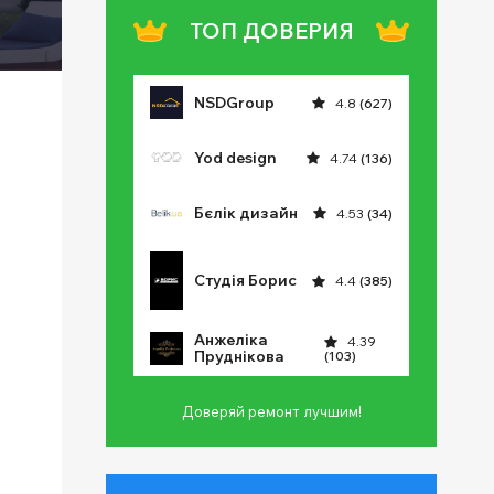
ТОП ДОВЕРИЯ
NSDGroup
4.8
(627)
Yod design
4.74
(136)
Бєлік дизайн
4.53
(34)
Студія Борис
4.4
(385)
Анжеліка
4.39
Пруднікова
(103)
Доверяй ремонт лучшим!