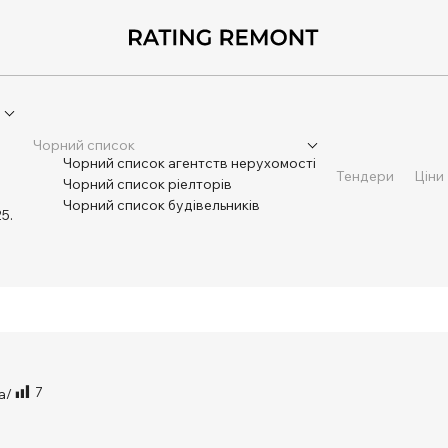
Чорний список
Чорний список агентств нерухомості
Тендери
Ціни
Чорний список ріелторів
Чорний список будівельників
5.
7
a/