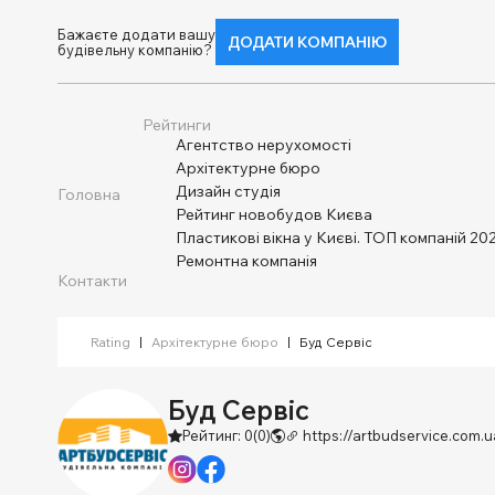
Бажаєте додати вашу
ДОДАТИ КОМПАНІЮ
будівельну компанію?
Рейтинги
Агентство нерухомості
Архітектурне бюро
Дизайн студія
Головна
Рейтинг новобудов Києва
Пластикові вікна у Києві. ТОП компаній 202
Ремонтна компанія
Контакти
Rating
|
Архітектурне бюро
|
Буд Сервіс
Буд Сервіс
Рейтинг: 0
(0)
https://artbudservice.com.u