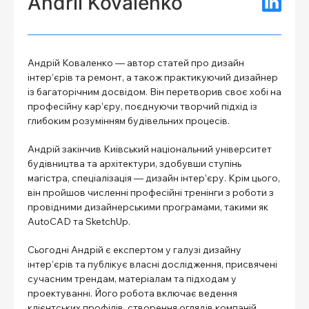
Andrii Kovalenko
Андрій Коваленко — автор статей про дизайн
інтер’єрів та ремонт, а також практикуючий дизайнер
із багаторічним досвідом. Він перетворив своє хобі на
професійну кар’єру, поєднуючи творчий підхід із
глибоким розумінням будівельних процесів.
Андрій закінчив Київський національний університет
будівництва та архітектури, здобувши ступінь
магістра, спеціалізація — дизайн інтер’єру. Крім цього,
він пройшов численні професійні тренінги з роботи з
провідними дизайнерськими програмами, такими як
AutoCAD та SketchUp.
Сьогодні Андрій є експертом у галузі дизайну
інтер’єрів та публікує власні дослідження, присвячені
сучасним трендам, матеріалам та підходам у
проектуванні. Його робота включає ведення
клієнтських профілів, створення оглядів компаній,