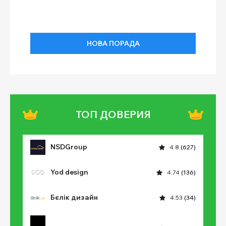
НОВА ПОРАДА
ТОП ДОВЕРИЯ
NSDGroup
4.8
(627)
Yod design
4.74
(136)
Бєлік дизайн
4.53
(34)