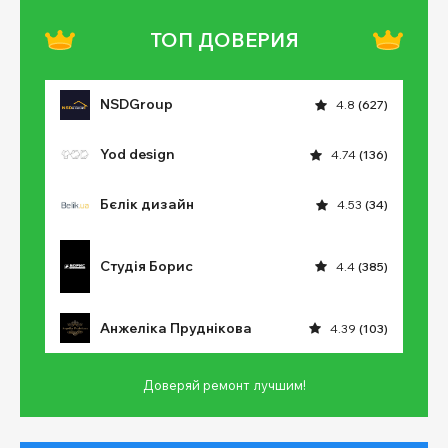
ТОП ДОВЕРИЯ
NSDGroup
4.8
(627)
Yod design
4.74
(136)
Бєлік дизайн
4.53
(34)
Студія Борис
4.4
(385)
Анжеліка Пруднікова
4.39
(103)
Доверяй ремонт лучшим!