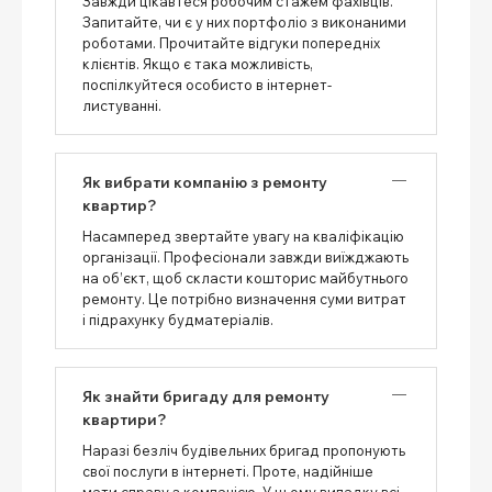
Завжди цікавтеся робочим стажем фахівців.
Запитайте, чи є у них портфоліо з виконаними
роботами. Прочитайте відгуки попередніх
клієнтів. Якщо є така можливість,
поспілкуйтеся особисто в інтернет-
листуванні.
Як вибрати компанію з ремонту
квартир?
Насамперед звертайте увагу на кваліфікацію
організації. Професіонали завжди виїжджають
на об’єкт, щоб скласти кошторис майбутнього
ремонту. Це потрібно визначення суми витрат
і підрахунку будматеріалів.
Як знайти бригаду для ремонту
квартири?
Наразі безліч будівельних бригад пропонують
свої послуги в інтернеті. Проте, надійніше
мати справу з компанією. У цьому випадку всі