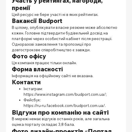
Участь у рейтингах, нагороди,
премії
Цей ресурс не бере участі ні в яких рейтингах.
Вакансії
Вudport
В цілому, опублікувати власне резюме може абсолютно
кожен. Головне підтвердити будівельний досвід на
платформі через особистий кабінет після реєстрації.
Одноразові замовлення та пропозиції про
довгострокове співробітництво є завжди.
Фото офісу
Ця компанія працює тільки онлайн.
Форма власності
Інформація на офіційному сайті не вказана.
Контакти
Інстаграм:
https://www.instagram.com/budport.com.ua/
;
Фейсбук:
https://ru-ru.facebook.com/budport.com.ua/
.
Відгуки про компанію на сайті
В мережі немає відгуків останніх років, але загальна
оцінка порталу складає 3,8 бала.
Фото дизайн-проектів
«
Портал