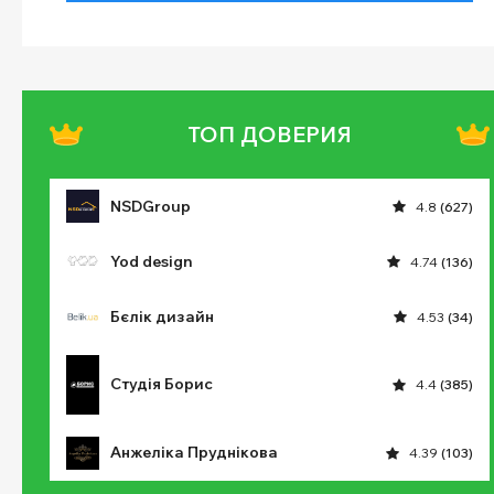
ТОП ДОВЕРИЯ
NSDGroup
4.8
(627)
Yod design
4.74
(136)
Бєлік дизайн
4.53
(34)
Студія Борис
4.4
(385)
Анжеліка Пруднікова
4.39
(103)