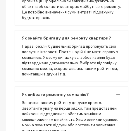
організації. Професіонали завжди виїжджають на
об’єкт, щоб скласти кошторис майбутнього ремонту.
Це потрібно визначення суми витрат і підрахунку
будматеріалів.
Як знайти бригаду для ремонту квартири?
Наразі безліч будівельних бригад пропонують свої
послуги в інтернеті. Проте, надійніше мати справу з
компанією. У цьому випадку всі зобов’язання буде
підтверджено документально. Вибрати відповідну
компанію можна, скориставшись нашим рейтингом,
почитавши відгуки і т.д.
Як вибрати ремонтну компанію?
Завдяки нашому рейтингу це дуже просто.
Звертайте увагу на перші рядки, там представлені
найкращі підрядники з найоптимальнішим
співвідношенням ціна/якість. Якщо виникли сумніви,
можна почитати відгуки або поставити запитання
їхнім колишнім клієнтам.