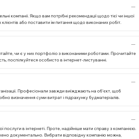
ьні компанії. Якщо вам потрібні рекомендації щодо тієї чи іншої
 клієнтів або поставити їм питання щодо виконаних робіт.
тайте, чи є у них портфоліо з виконаними роботами. Прочитайте
ість, поспілкуйтеся особисто в інтернет-листуванні.
анізації. Професіонали завжди виїжджають на об’єкт, щоб
бно визначення суми витрат і підрахунку будматеріалів.
ї послуги в інтернеті. Проте, надійніше мати справу з компанією.
джено документально. Вибрати відповідну компанію можна,