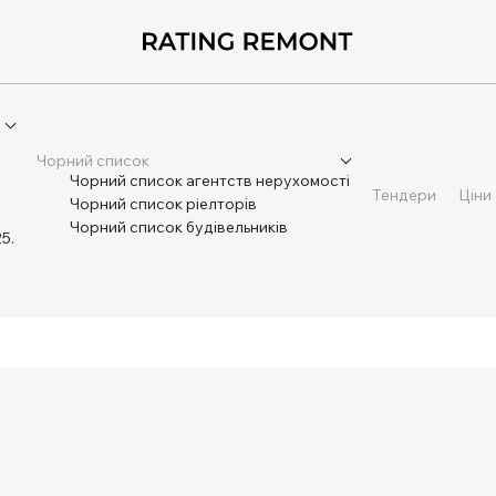
Чорний список
Чорний список агентств нерухомості
Тендери
Ціни
Чорний список ріелторів
Чорний список будівельників
5.