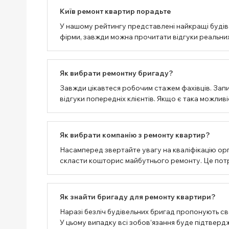
Київ ремонт квартир порадьте
У нашому рейтингу представлені найкращі будівел
фірми, завжди можна прочитати відгуки реальних
Як вибрати ремонтну бригаду?
Завжди цікавтеся робочим стажем фахівців. Запи
відгуки попередніх клієнтів. Якщо є така можлив
Як вибрати компанію з ремонту квартир?
Насамперед звертайте увагу на кваліфікацію орг
скласти кошторис майбутнього ремонту. Це потрі
Як знайти бригаду для ремонту квартири?
Наразі безліч будівельних бригад пропонують сво
У цьому випадку всі зобов’язання буде підтвер