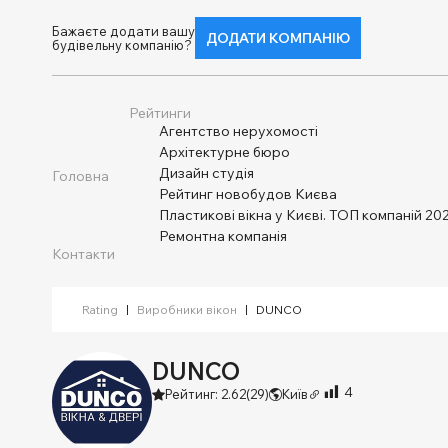
Бажаєте додати вашу
ДОДАТИ КОМПАНІЮ
будівельну компанію?
Рейтинги
Агентство нерухомості
Архітектурне бюро
Дизайн студія
Головна
Рейтинг новобудов Києва
Пластикові вікна у Києві. ТОП компаній 202
Ремонтна компанія
Контакти
Rating
|
Виробники вікон
|
DUNCO
DUNCO
4
Рейтинг: 2.62
(29)
Київ