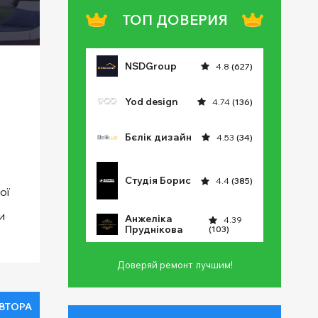
ТОП ДОВЕРИЯ
NSDGroup
4.8
(627)
Yod design
4.74
(136)
Бєлік дизайн
4.53
(34)
Студія Борис
4.4
(385)
ої
и
Анжеліка
4.39
Пруднікова
(103)
Доверяй ремонт лучшим!
АВТОРА