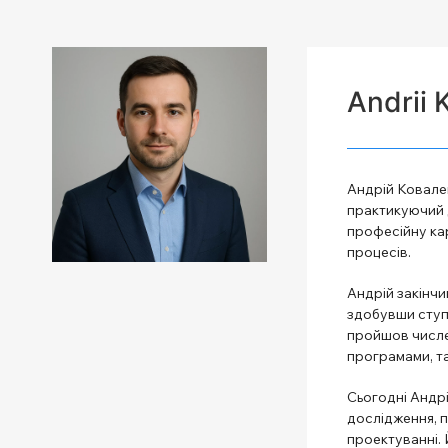
Andrii 
Андрій Ковален
практикуючий д
професійну кар
процесів.
Андрій закінчи
здобувши ступін
пройшов числе
програмами, т
Сьогодні Андрі
дослідження, п
проектуванні. 