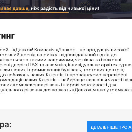
тинг
ерей – «Данко»! Компанія «Данко» – це продукція високої
торічний досвід на ринку і відповідальний підхід до
ізується за такими напрямами, як: вікна та балконні
офісні двері з ПВХ та алюмінію, індивідуальне архітектурне
в житлових і промислових будівель, торгових центрів,
 до побажань наших Клієнтів і впроваджуємо перевірені
екомендації наших Клієнтів – найкраще визнання якості наш
отових комплексних рішень і широкі можливості для
ідуального рішення дозволяють «Данко» міцно утримуват
ра:
ДЕТАЛЬНІШЕ ПРО 