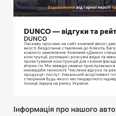
DUNCO — відгуки та рей
DUNCO
Ласкаво просимо на сайт компанії вікон і дв
якості, бездоганне ставлення до Клієнта, бага
кожного замовлення. Компанія «Данко» спеціал
конструкції, розпашні і розсувні вхідні та між
проектування конструкцій для скління фасаді
вітрин і ін. Ми завжди уважно прислухаємося
інноваційні технології. Численні відгуки та р
продукції і послуг. Унікальний асортимент г
створення будь-якого нестандартного індив
позиції лідера на ринку України.
Інформація про нашого авто