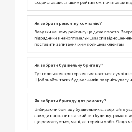
скориставшись нашим рейтингом, почитавши відгу
Як вибрати ремонтну компанію?
Завдяки нашому рейтингу це дуже просто. Зверт
підрядники з найоптимальнішим співвідношенням 
поставити запитання їхнім колишнім клієнтам.
Як вибрати будівельну бригаду?
Тут головними критеріями вважаються: сумлінність
Щоб знайти таких будівельників, зверніть увагу 
Як вибрати бригаду для ремонту?
Вибираючи бригаду будівельників, звертайте ува
завжди поцікавиться, який тип будинку, ремонт як
що ремонтується, чи ні, які терміни робіт. Якщо