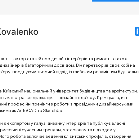
Kovalenko
ко — автор статей про дизайн інтер’єрів та ремонт, а також
изайнер із багаторічним досвідом. Він перетворив своє хобі на
’єру, поєднуючи творчий підхід із глибоким розумінням будівельн
в Київський національний університет будівництва та архітектури,
ь магістра, спеціалізація — дизайн інтер’єру. Крім цього, він
нні професійні тренінги з роботи з провідними дизайнерськими
акими як AutoCAD та SketchUp.
й є експертом у галузі дизайну інтер’єрів та публікує власні
рисвячені сучасним трендам, матеріалам та підходам у
Його робота включає ведення клієнтських профілів, створення