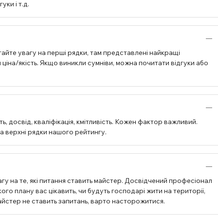
ки і т.д.
айте увагу на перші рядки, там представлені найкращі
ціна/якість. Якщо виникли сумніви, можна почитати відгуки або
, досвід, кваліфікація, кмітливість. Кожен фактор важливий.
на верхні рядки нашого рейтингу.
гу на те, які питання ставить майстер. Досвідчений професіонал
ого плану вас цікавить, чи будуть господарі жити на території,
 майстер не ставить запитань, варто насторожитися.