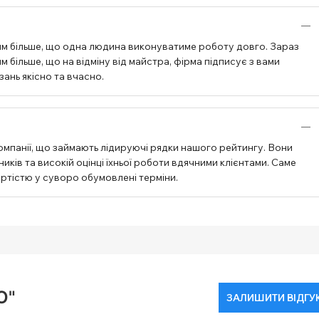
им більше, що одна людина виконуватиме роботу довго. Зараз
 більше, що на відміну від майстра, фірма підписує з вами
зань якісно та вчасно.
омпанії, що займають лідируючі рядки нашого рейтингу. Вони
ків та високій оцінці їхньої роботи вдячними клієнтами. Саме
артістю у суворо обумовлені терміни.
O"
ЗАЛИШИТИ ВІДГУ