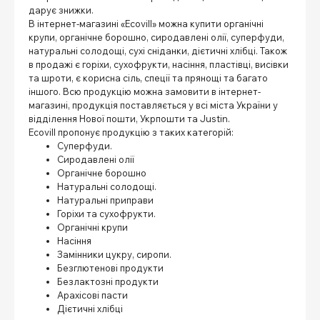
дарує знижки.
В інтернет-магазині «Ecovill» можна купити органічні
крупи, органічне борошно, сиродавлені олії, суперфуди,
натуральні солодощі, сухі сніданки, дієтичні хлібці. Також
в продажі є горіхи, сухофрукти, насіння, пластівці, висівки
та шроти, є корисна сіль, спеції та прянощі та багато
іншого. Всю продукцію можна замовити в інтернет-
магазині, продукція поставляється у всі міста України у
відділення Нової пошти, Укрпошти та Justin.
Ecovill пропонує продукцію з таких категорій:
Суперфуди.
Сиродавлені олії
Органічне борошно
Натуральні солодощі.
Натуральні приправи
Горіхи та сухофрукти.
Органічні крупи
Насіння
Замінники цукру, сиропи.
Безглютенові продукти
Безлактозні продукти
Арахісові пасти
Дієтичні хлібці