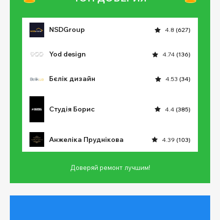
NSDGroup
4.8
(627)
Yod design
4.74
(136)
Бєлік дизайн
4.53
(34)
Студія Борис
4.4
(385)
Анжеліка Пруднікова
4.39
(103)
Доверяй ремонт лучшим!