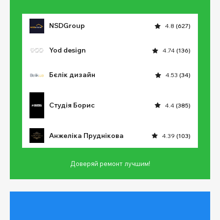
NSDGroup
4.8
(627)
Yod design
4.74
(136)
Бєлік дизайн
4.53
(34)
Студія Борис
4.4
(385)
Анжеліка Пруднікова
4.39
(103)
Доверяй ремонт лучшим!