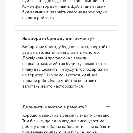
сумлінність, досвід, кваліфікація, кмітливість.
Кожен фактор важливий. Щоб знайти таких
будівельників, зверніть увагу на верхні рядки
нашого рейтингу.
Як вибрати бригаду для ремонту?
Вибираючи бригаду будівельників, звертайте
увагу на те, які питання ставить майстер.
Досвідчений професіонал завжди
поцікавиться, який тип будинку, ремонт якого
плану вас цікавить, чи будуть господарі жити
на території, що ремонтується, чи ні, які
терміни робіт. Якщо майстер не ставить
запитань, варто насторожитися.
Де знайти майстра з ремонту?
Хорошого майстра з ремонту знайти складно.
Тим більше, що одна людина виконуватиме
роботу довго. Зараз найефективніше найняти
будівельну компанію. Тим більше, що на