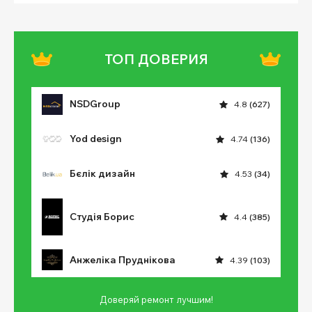
ТОП ДОВЕРИЯ
NSDGroup
4.8
(627)
Yod design
4.74
(136)
Бєлік дизайн
4.53
(34)
Студія Борис
4.4
(385)
Анжеліка Пруднікова
4.39
(103)
Доверяй ремонт лучшим!