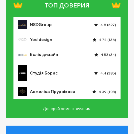
ТОП ДОВЕРИЯ
NSDGroup
4.8
(627)
Yod design
4.74
(136)
Бєлік дизайн
4.53
(34)
Студія Борис
4.4
(385)
Анжеліка Пруднікова
4.39
(103)
Доверяй ремонт лучшим!