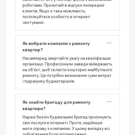
роботами. Прочитайте відгуки попередніх
клієнтів. Якщо є така можливість,
поспілкуйтеся особисто в інтернет-
листуванні.
Як вибрати компанію з ремонту
квартир?
Насамперед звертайте увагу на кваліфікацію
організації. Професіонали завжди виїжджають
на об’єкт, щоб скласти кошторис майбутнього
ремонту. Це потрібно визначення суми витрат
і підрахунку будматеріалів.
Як знайти бригаду для ремонту
квартири?
Наразі безліч будівельних бригад пропонують
свої послуги в інтернеті. Проте, надійніше
мати справу з компанією. У цьому випадку всі
зобов’язання буде підтверджено