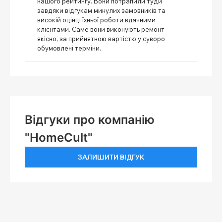
нашого рейтингу. Вони потрапили туди
завдяки відгукам минулих замовників та
високій оцінці їхньої роботи вдячними
клієнтами. Саме вони виконують ремонт
якісно, ​​за прийнятною вартістю у суворо
обумовлені терміни.
Відгуки про компанію
"HomeCult"
ЗАЛИШИТИ ВІДГУК