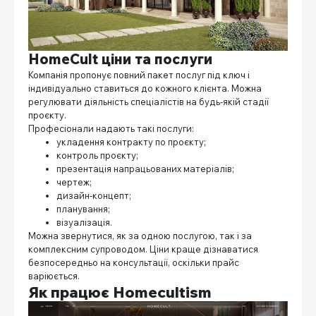
HomeCult ціни та послуги
Компанія пропонує повний пакет послуг під ключ і
індивідуально ставиться до кожного клієнта. Можна
регулювати діяльність спеціалістів на будь-якій стадії
проєкту.
Професіонали надають такі послуги:
укладення контракту по проєкту;
контроль проєкту;
презентація напрацьованих матеріалів;
чертеж;
дизайн-концепт;
планування;
візуалізація.
Можна звернутися, як за одною послугою, так і за
комплексним супроводом. Ціни краще дізнаватися
безпосередньо на консультації, оскільки прайс
варіюється.
Як працює Нomecultism