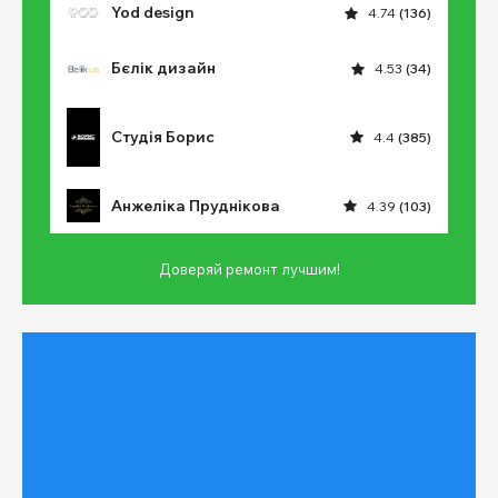
Yod design
4.74
(136)
Бєлік дизайн
4.53
(34)
Студія Борис
4.4
(385)
Анжеліка Пруднікова
4.39
(103)
Доверяй ремонт лучшим!