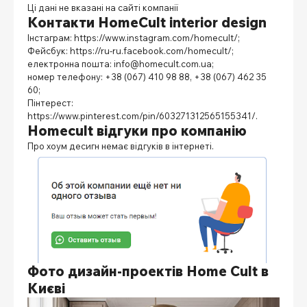
Ці дані не вказані на сайті компанії
Контакти HomeCult
interior design
Інстаграм:
https://www.instagram.com/homecult/
;
Фейсбук:
https://ru-ru.facebook.com/homecult/
;
електронна пошта: info@homecult.com.ua;
номер телефону: +38 (067) 410 98 88, +38 (067) 462 35
60;
Пінтерест:
https://www.pinterest.com/pin/603271312565155341/
.
Homecult відгуки про компанію
Про
хоум десигн
немає відгуків в інтернеті.
Фото дизайн-проектів
Home Cult
в
Києві