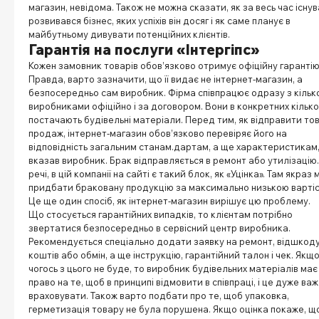
магазин, невідома. Також не можна сказати, як за весь час існу
розвивався бізнес, яких успіхів він досяг і як саме планує в
майбутньому дивувати потенційних клієнтів.
Гарантія на послуги «Інтергіпс»
Кожен замовник товарів обов’язково отримує офіційну гарантію
Правда, варто зазначити, що її видає не інтернет-магазин, а
безпосередньо сам виробник. Фірма співпрацює одразу з кіль
виробниками офіційно і за договором. Вони в конкретних кільк
постачають будівельні матеріали. Перед тим, як відправити то
продаж, інтернет-магазин обов’язково перевіряє його на
відповідність загальним станам.дартам, а ще характеристикам,
вказав виробник. Брак відправляється в ремонт або утилізацію
речі, в цій компанії на сайті є такий блок, як «Уцінка». Там якраз
придбати браковану продукцію за максимально низькою вартіс
Це ще один спосіб, як інтернет-магазин вирішує цю проблему.
Що стосується гарантійних випадків, то клієнтам потрібно
звертатися безпосередньо в сервісний центр виробника.
Рекомендується спеціально додати заявку на ремонт, відшкод
коштів або обмін, а ще інструкцію, гарантійний талон і чек. Якщ
чогось з цього не буде, то виробник будівельних матеріалів має
право на те, щоб в принципі відмовити в співпраці, і це дуже ва
враховувати. Також варто подбати про те, щоб упаковка,
герметизація товару не була порушена. Якщо оцінка покаже, щ