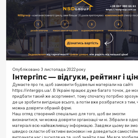
Опубліковано 3 листопада 2022 року
Інтергіпс — відгуки, рейтинг і ці
Думаєте про те, щоб замовити будівельні матеріали на сайті
https://intergips.ua/
. В Україні працює дуже багато точок, де м
придбати такий же асортимент, тому спочатку потрібно зрозум
де це зробити вигідніше всього, а потім вже розібратися з тим, 
можна довіряти обраній фірмі.
Наш огляд створений спеціально для того, щоб ви змогли
визначитися, чи можна довіряти організації чи ні. Зібрали в одн
матеріалі всю найважливішу інформацію. Завдяки цьому ви зм
швидко скласти об’єктивні висновки і не доведеться самостійн
витрачати час і зусилля на те, щоб знайти дані. Ми все зробил