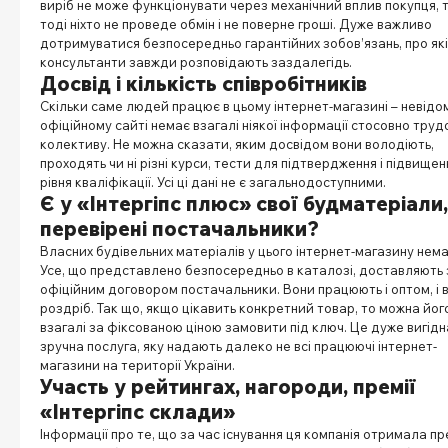
виріб не може функціонувати через механічний вплив покупця, 
тоді ніхто не проведе обмін і не поверне гроші. Дуже важливо
дотримуватися безпосередньо гарантійних зобов’язань, про які
консультанти завжди розповідають заздалегідь.
Досвід і кількість співробітників
Скільки саме людей працює в цьому інтернет-магазині – невідо
офіційному сайті немає взагалі ніякої інформації стосовно труд
колективу. Не можна сказати, яким досвідом вони володіють,
проходять чи ні різні курси, тести для підтвердження і підвищен
рівня кваліфікації. Усі ці дані не є загальнодоступними.
Є у «Інтергіпс плюс» свої будматеріали,
перевірені постачальники?
Власних будівельних матеріалів у цього інтернет-магазину нема
Усе, що представлено безпосередньо в каталозі, доставляють 
офіційним договором постачальники. Вони працюють і оптом, і 
роздріб. Так що, якщо цікавить конкретний товар, то можна йог
взагалі за фіксованою ціною замовити під ключ. Це дуже вигідна
зручна послуга, яку надають далеко не всі працюючі інтернет-
магазини на території України.
Участь у рейтингах, нагороди, премії
«Інтергіпс склади»
Інформації про те, що за час існування ця компанія отримала пр