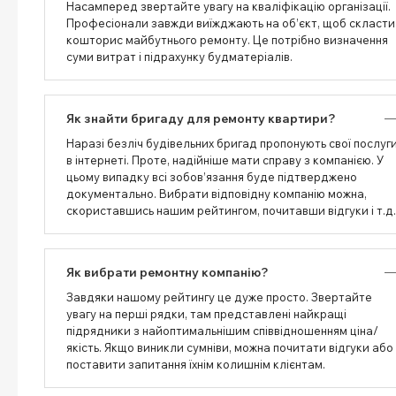
Насамперед звертайте увагу на кваліфікацію організації.
Професіонали завжди виїжджають на об’єкт, щоб скласти
кошторис майбутнього ремонту. Це потрібно визначення
суми витрат і підрахунку будматеріалів.
Як знайти бригаду для ремонту квартири?
Наразі безліч будівельних бригад пропонують свої послуг
в інтернеті. Проте, надійніше мати справу з компанією. У
цьому випадку всі зобов’язання буде підтверджено
документально. Вибрати відповідну компанію можна,
скориставшись нашим рейтингом, почитавши відгуки і т.д.
Як вибрати ремонтну компанію?
Завдяки нашому рейтингу це дуже просто. Звертайте
увагу на перші рядки, там представлені найкращі
підрядники з найоптимальнішим співвідношенням ціна/
якість. Якщо виникли сумніви, можна почитати відгуки або
поставити запитання їхнім колишнім клієнтам.