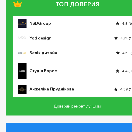
ТОП ДОВЕРИЯ
NSDGroup
4.8
(6
Yod design
4.74
(
Бєлік дизайн
4.53
Студія Борис
4.4
(3
Анжеліка Пруднікова
4.39
(
Доверяй ремонт лучшим!