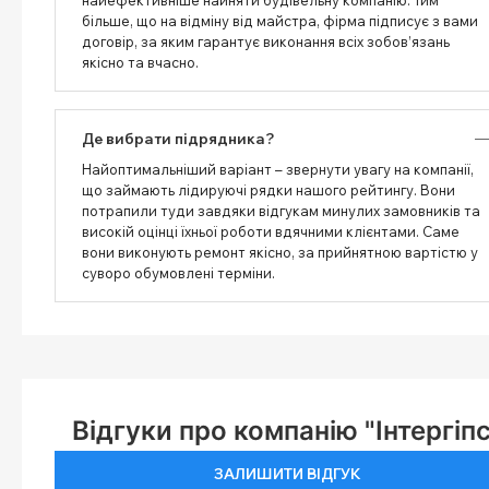
найефективніше найняти будівельну компанію. Тим
більше, що на відміну від майстра, фірма підписує з вами
договір, за яким гарантує виконання всіх зобов’язань
якісно та вчасно.
Де вибрати підрядника?
Найоптимальніший варіант – звернути увагу на компанії,
що займають лідируючі рядки нашого рейтингу. Вони
потрапили туди завдяки відгукам минулих замовників та
високій оцінці їхньої роботи вдячними клієнтами. Саме
вони виконують ремонт якісно, ​​за прийнятною вартістю у
суворо обумовлені терміни.
Відгуки про компанію "Інтергіпс
ЗАЛИШИТИ ВІДГУК