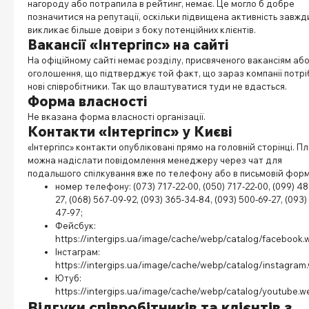
нагороду або потрапила в рейтинг, немає. Це могло б добре
позначитися на репутації, оскільки підвищена активність завжд
викликає більше довіри з боку потенційних клієнтів.
Вакансії
«Інтергіпс» на сайті
На офіційному сайті немає розділу, присвяченого вакансіям аб
оголошення, що підтверджує той факт, що зараз компанії потрі
нові співробітники. Так що влаштуватися туди не вдасться.
Форма власності
Не вказана форма власності організації.
Контакти
«Інтергіпс» у Києві
«Інтергіпс» контакти опубліковані прямо на головній сторінці. П
можна надіслати повідомлення менеджеру через чат для
подальшого спілкування вже по телефону або в письмовій форм
номер телефону: (073) 717-22-00, (050) 717-22-00, (099) 48
27, (068) 567-09-92, (093) 365-34-84, (093) 500-69-27, (093)
47-97;
Фейсбук:
https://intergips.ua/image/cache/webp/catalog/facebook
Інстаграм:
https://intergips.ua/image/cache/webp/catalog/instagram
Ютуб:
https://intergips.ua/image/cache/webp/catalog/youtube.w
Відгуки співробітників та клієнтів з