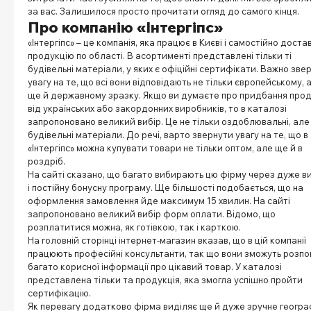
за вас. Залишилося просто прочитати огляд до самого кінця.
Про компанію «Інтергіпс»
«Інтергіпс» – це компанія, яка працює в Києві і самостійно доста
продукцію по області. В асортименті представлені тільки ті
будівельні матеріали, у яких є офіційні сертифікати. Важно зве
увагу на те, що всі вони відповідають не тільки європейському, 
ще й державному зразку. Якщо ви думаєте про придбання прод
від українських або закордонних виробників, то в каталозі
запропоновано великий вибір. Це не тільки оздоблювальні, але
будівельні матеріали. До речі, варто звернути увагу на те, що в
«Інтергіпс» можна купувати товари не тільки оптом, але ще й в
роздріб.
На сайті сказано, що багато вибирають цю фірму через дуже ви
і постійну бонусну програму. Ще більшості подобається, що на
оформлення замовлення йде максимум 15 хвилин. На сайті
запропоновано великий вибір форм оплати. Відомо, що
розплатитися можна, як готівкою, так і карткою.
На головній сторінці інтернет-магазин вказав, що в цій компанії
працюють професійні консультанти, так що вони зможуть розпо
багато корисної інформації про цікавий товар. У каталозі
представлена тільки та продукція, яка змогла успішно пройти
сертифікацію.
Як перевагу додатково фірма виділяє ще й дуже зручне геогра