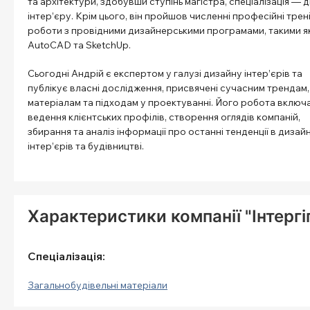
та архітектури, здобувши ступінь магістра, спеціалізація — 
інтер’єру. Крім цього, він пройшов численні професійні трені
роботи з провідними дизайнерськими програмами, такими я
AutoCAD та SketchUp.
Сьогодні Андрій є експертом у галузі дизайну інтер’єрів та
публікує власні дослідження, присвячені сучасним трендам,
матеріалам та підходам у проектуванні. Його робота включ
ведення клієнтських профілів, створення оглядів компаній,
збирання та аналіз інформації про останні тенденції в дизайн
інтер’єрів та будівництві.
Характеристики компанії "Інтергі
Спеціалізація:
Загальнобудівельні матеріали