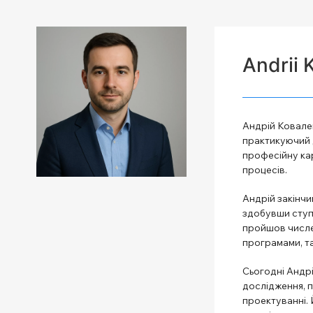
Andrii 
Андрій Ковален
практикуючий д
професійну кар
процесів.
Андрій закінчи
здобувши ступін
пройшов числе
програмами, т
Сьогодні Андрі
дослідження, п
проектуванні. 