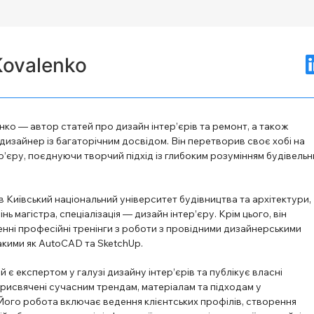
Kovalenko
ко — автор статей про дизайн інтер’єрів та ремонт, а також
изайнер із багаторічним досвідом. Він перетворив своє хобі на
’єру, поєднуючи творчий підхід із глибоким розумінням будівельн
в Київський національний університет будівництва та архітектури,
ь магістра, спеціалізація — дизайн інтер’єру. Крім цього, він
нні професійні тренінги з роботи з провідними дизайнерськими
акими як AutoCAD та SketchUp.
й є експертом у галузі дизайну інтер’єрів та публікує власні
рисвячені сучасним трендам, матеріалам та підходам у
Його робота включає ведення клієнтських профілів, створення