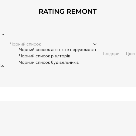
Чорний список
Чорний список агентств нерухомості
Тендери
Ціни
Чорний список ріелторів
Чорний список будівельників
5.