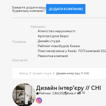
Бажаєте додати вашу
ДОДАТИ КОМПАНІЮ
будівельну компанію?
Рейтинги
Агентство нерухомості
Архітектурне бюро
Дизайн студія
Головна
Рейтинг новобудов Києва
Пластикові вікна у Києві. ТОП компаній 202
Ремонтна компанія
Контакти
Rating
|
Дизайн студія
|
Дизайн інтер’єру // CHI
Дизайн інтер’єру // CHI
10
Рейтинг: 2.86
(35)
Київ