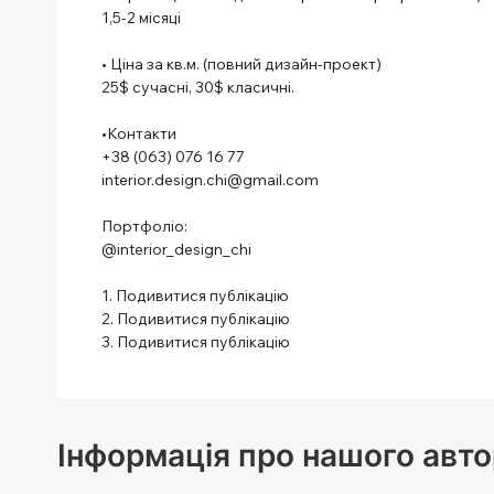
1,5-2 місяці
⠀
• Ціна за кв.м. (повний дизайн-проект)
25$ сучасні, 30$ класичні.
⠀
•Контакти
+38 (063) 076 16 77
interior.design.chi@gmail.com
⠀
Портфоліо:
@interior_design_chi
⠀
1. Подивитися публікацію
2. Подивитися публікацію
3. Подивитися публікацію
Інформація про нашого авто