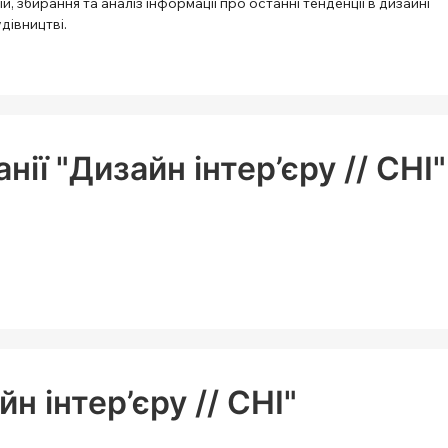
й, збирання та аналіз інформації про останні тенденції в дизайні
удівництві.
ії "Дизайн інтер’єру // CHI"
н інтер’єру // CHI"