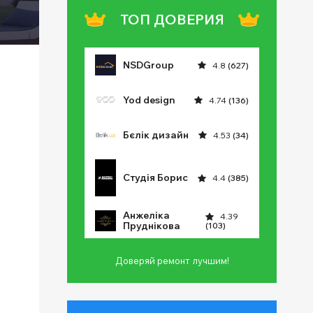
ТОП ДОВЕРИЯ
NSDGroup
4.8
(627)
Yod design
4.74
(136)
Бєлік дизайн
4.53
(34)
Студія Борис
4.4
(385)
Анжеліка
4.39
Пруднікова
(103)
Доверяй ремонт лучшим!