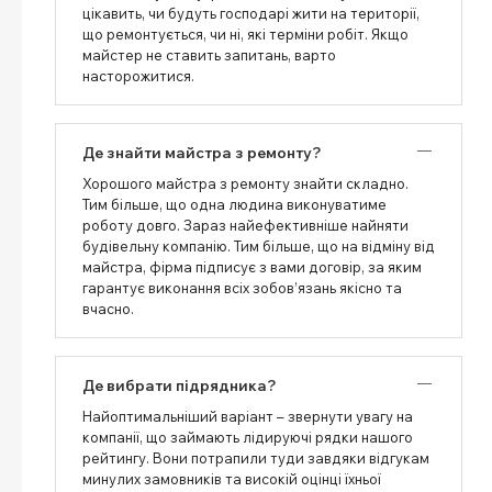
цікавить, чи будуть господарі жити на території,
що ремонтується, чи ні, які терміни робіт. Якщо
майстер не ставить запитань, варто
насторожитися.
Де знайти майстра з ремонту?
Хорошого майстра з ремонту знайти складно.
Тим більше, що одна людина виконуватиме
роботу довго. Зараз найефективніше найняти
будівельну компанію. Тим більше, що на відміну від
майстра, фірма підписує з вами договір, за яким
гарантує виконання всіх зобов’язань якісно та
вчасно.
Де вибрати підрядника?
Найоптимальніший варіант – звернути увагу на
компанії, що займають лідируючі рядки нашого
рейтингу. Вони потрапили туди завдяки відгукам
минулих замовників та високій оцінці їхньої