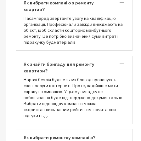
Як вибрати компанію з ремонту
квартир?
Насамперед звертайте увагу на кваліфікацію
організації. Професіонали завжди виїжджають на
об’єкт, щоб скласти кошторис майбутнього
ремонту. Це потрібно визначення суми витрат і
підрахунку будматеріалів.
Як знайти бригаду для ремонту
квартири?
Наразі безліч будівельних бригад пропонують
свої послуги в інтернеті. Проте, надійніше мати
справу з компанією. У цьому випадку всі
зобов’язання буде підтверджено документально.
Вибрати відповідну компанію можна,
скориставшись нашим рейтингом, почитавши
відгуки і т.д.
Як вибрати ремонтну компанію?