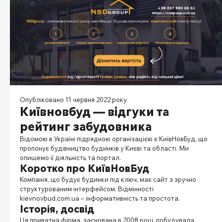
Опубліковано 11 червня 2022 року
Київновбуд — відгуки та
рейтинг забудовника
Відомою в Україні підрядною організацією
є КиївНовБуд, що
пропонує будівництво будинків у Києві та області. Ми
опишемо її діяльність та портал.
Коротко про КиївНовБуд
Компанія, що будує будинки під ключ, має сайт з зручно
структурованим інтерфейсом. Відмінності
kievnovbud.com.ua – інформативність та простота.
Історія, досвід
Ця приватна фірма, заснована в 2008 році, побудувала