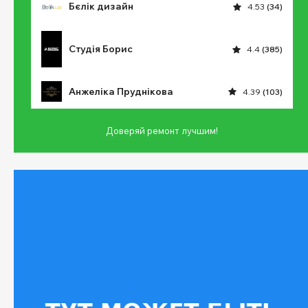
Бєлік дизайн
4.53
(34)
Студія Борис
4.4
(385)
Анжеліка Пруднікова
4.39
(103)
Доверяй ремонт лучшим!