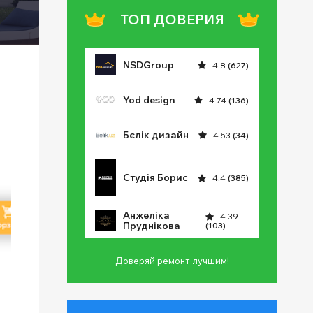
ТОП ДОВЕРИЯ
NSDGroup
4.8
(627)
Yod design
4.74
(136)
Бєлік дизайн
4.53
(34)
Студія Борис
4.4
(385)
Анжеліка
4.39
Пруднікова
(103)
Доверяй ремонт лучшим!