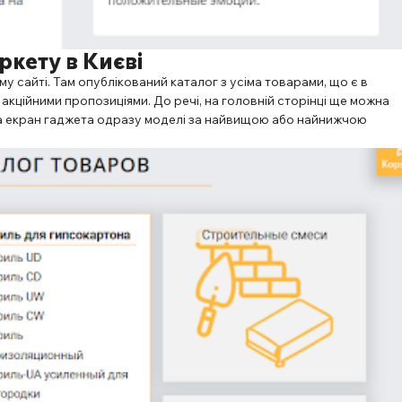
ркету в Києві
у сайті. Там опублікований каталог з усіма товарами, що є в
 акційними пропозиціями. До речі, на головній сторінці ще можна
на екран гаджета одразу моделі за найвищою або найнижчою