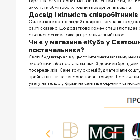
Гарантію сам інтернет-магазин клієнтам не видає. 
виконати обмін або ж повний повернення коштів.
Досвід і кількість співробітників
Скільки конкретно людей працює в компанії невідомо.
сайті сказано, що додатково кожен спеціаліст здає 
рівень своєї кваліфікації і це величезний плюс.
Чи є у
магазина «Куб» у Святошин
постачальники?
Своїх будматеріалів у цього інтернет-магазину нема
виробники, або постачальники. З деякими брендами
посередників. Саме тому окремі будматеріали кошту
прийнятні ціни на запропоновані товари. Постачаль
увагу на те, що у фірми на сайті ще окремим списко