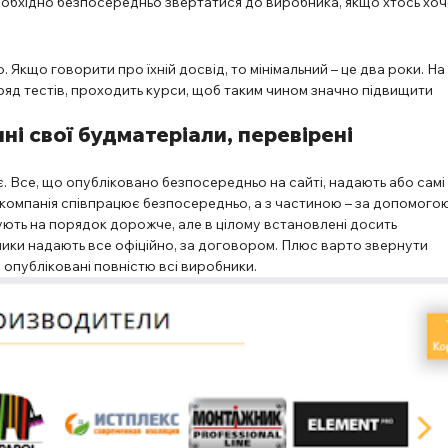
Необхідно безпосередньо звертатися до виробника, якщо хтось хоч
 Якщо говорити про їхній досвід, то мінімальний – це два роки. На
ряд тестів, проходить курси, щоб таким чином значно підвищити
і свої будматеріали, перевірені
є. Все, що опубліковано безпосередньо на сайті, надають або самі
 компанія співпрацює безпосередньо, а з частиною – за допомого
ють на порядок дорожче, але в цілому встановлені досить
ники надають все офіційно, за договором. Плюс варто звернути
м опубліковані повністю всі виробники.