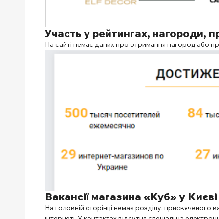
Участь у рейтингах, нагороди, п
На сайті немає даних про отримання нагород або пре
Вакансії
магазина «Куб» у Києві
На головній сторінці немає розділу, присвяченого в
інтернеті. У контактах відсутня спеціальна електрон