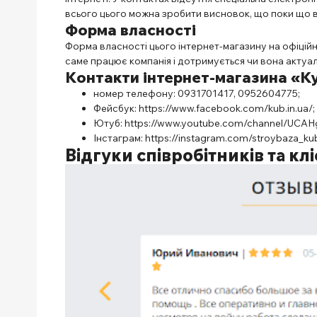
всього цього можна зробити висновок, що поки що 
Форма власності
Форма власності цього інтернет-магазину на офіційн
саме працює компанія і дотримується чи вона актуа
Контакти
інтернет-магазина «Ку
номер телефону: 0931701417, 0952604775;
Фейсбук:
https://www.facebook.com/kub.in.ua/
;
Ютуб:
https://www.youtube.com/channel/UC
Інстаграм:
https://instagram.com/stroybaza_k
Відгуки співробітників та клі