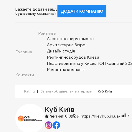
Бажаєте додати вашу
ДОДАТИ КОМПАНІЮ
будівельну компанію?
Рейтинги
Агентство нерухомості
Архітектурне бюро
Дизайн студія
Головна
Рейтинг новобудов Києва
Пластикові вікна у Києві. ТОП компаній 202
Ремонтна компанія
Контакти
Rating
|
Загальнобудівельні матеріали
|
Куб Київ
Куб Київ
7
Рейтинг: 0
(0)
https://kiev.kub.in.ua/