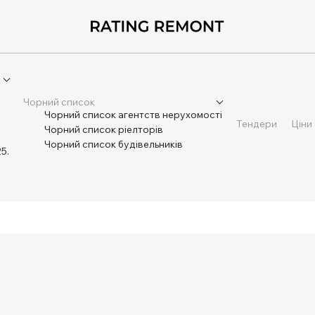
Чорний список
Чорний список агентств нерухомості
Тендери
Ціни
Чорний список ріелторів
Чорний список будівельників
5.