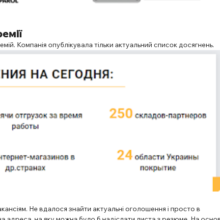
ремії
мій. Компанія опублікувала тільки актуальний список досягнень.
акансіям. Не вдалося знайти актуальні оголошення і просто в
на адреса, на яку можна було б надіслати листа з резюме. На основ