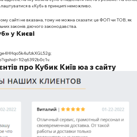
влаштуватися в «Куб» в принципі неможливо.
ому сайті не вказана, тому не можна сказати: це ФОП чи ТОВ, як
льних законів діючого законодавства.
б» у Києві
AHge4HHqo5k4ufzkXGL52g
;
ub?igshid=1l2q6392b0c1v
.
єнтів про Кубик Київ юа з сайту