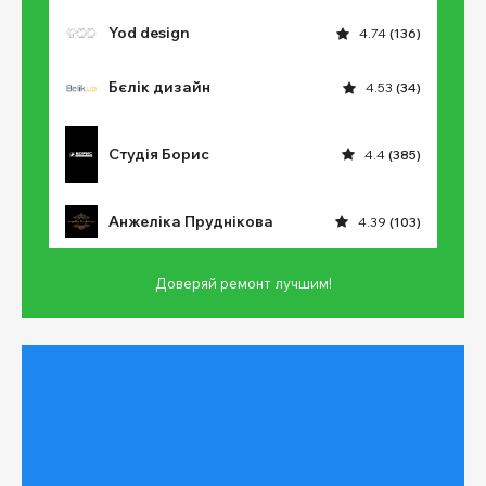
Yod design
4.74
(136)
Бєлік дизайн
4.53
(34)
Студія Борис
4.4
(385)
Анжеліка Пруднікова
4.39
(103)
Доверяй ремонт лучшим!