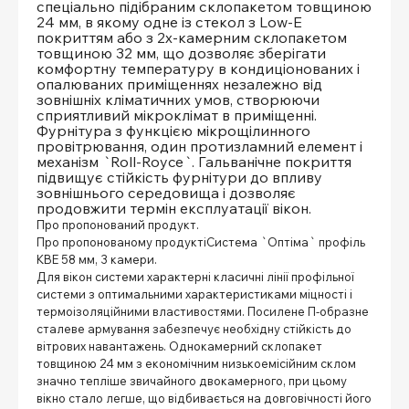
спеціально підібраним склопакетом товщиною
24 мм, в якому одне із стекол з Low-E
покриттям або з 2х-камерним склопакетом
товщиною 32 мм, що дозволяє зберігати
комфортну температуру в кондиціонованих і
опалюваних приміщеннях незалежно від
зовнішніх кліматичних умов, створюючи
сприятливий мікроклімат в приміщенні.
Фурнітура з функцією мікрощілинного
провітрювання, один протизламний елемент і
механізм `Roll-Royce`. Гальванічне покриття
підвищує стійкість фурнітури до впливу
зовнішнього середовища і дозволяє
продовжити термін експлуатації вікон.
Про пропонований продукт.
Про пропонованому продуктіСистема `Оптіма` профіль
КВЕ 58 мм, 3 камери.
Для вікон системи характерні класичні лінії профільної
системи з оптимальними характеристиками міцності і
термоізоляційними властивостями. Посилене П-образне
сталеве армування забезпечує необхідну стійкість до
вітрових навантажень. Однокамерний склопакет
товщиною 24 мм з економічним низькоемісійним склом
значно тепліше звичайного двокамерного, при цьому
вікно стало легше, що відбивається на довговічності його