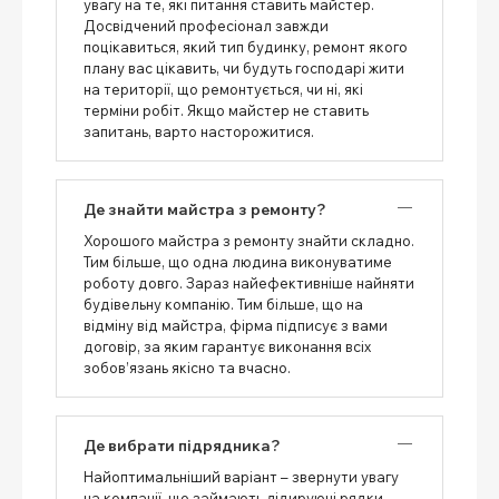
увагу на те, які питання ставить майстер.
Досвідчений професіонал завжди
поцікавиться, який тип будинку, ремонт якого
плану вас цікавить, чи будуть господарі жити
на території, що ремонтується, чи ні, які
терміни робіт. Якщо майстер не ставить
запитань, варто насторожитися.
Де знайти майстра з ремонту?
Хорошого майстра з ремонту знайти складно.
Тим більше, що одна людина виконуватиме
роботу довго. Зараз найефективніше найняти
будівельну компанію. Тим більше, що на
відміну від майстра, фірма підписує з вами
договір, за яким гарантує виконання всіх
зобов’язань якісно та вчасно.
Де вибрати підрядника?
Найоптимальніший варіант – звернути увагу
на компанії, що займають лідируючі рядки