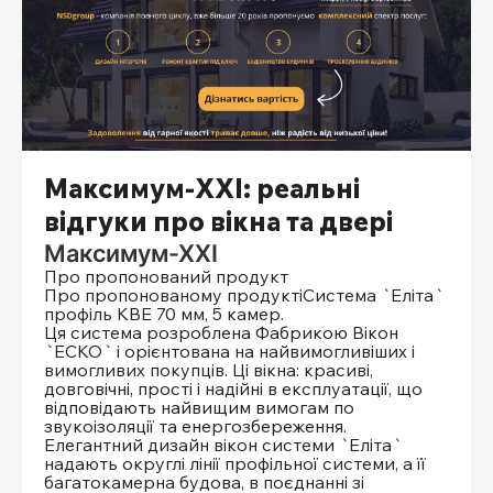
Максимум-ХХІ: реальні
відгуки про вікна та двері
Максимум-ХХІ
Про пропонований продукт
Про пропонованому продуктіСистема `Еліта`
профіль КВЕ 70 мм, 5 камер.
Ця система розроблена Фабрикою Вікон
`ЕСКО` і орієнтована на найвимогливіших і
вимогливих покупців. Ці вікна: красиві,
довговічні, прості і надійні в експлуатації, що
відповідають найвищим вимогам по
звукоізоляції та енергозбереження.
Елегантний дизайн вікон системи `Еліта`
надають округлі лінії профільної системи, а її
багатокамерна будова, в поєднанні зі