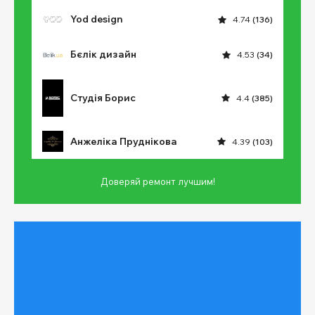
Yod design
4.74
(136)
Бєлік дизайн
4.53
(34)
Студія Борис
4.4
(385)
Анжеліка Пруднікова
4.39
(103)
Доверяй ремонт лучшим!