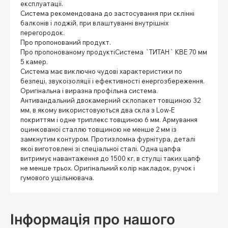
експлуатації.
Система рекомендована до застосування при склінні
балконів і лоджій, при влаштуванні внутрішніх
перегородок.
Про пропонований продукт.
Про пропонованому продуктіСистема `ТИТАН` КВЕ 70 мм
5 камер.
Система має виключно чудові характеристики по
безпеці, звукоізоляції і ефективності енергозбереження.
Оригінальна і виразна профільна система.
Антивандальний двокамерний склопакет товщиною 32
мм, в якому використовуються два скла з Low-E
покриттям і одне триплекс товщиною 6 мм. Армування
оцинкованої сталлю товщиною не менше 2 мм із
замкнутим контуром. Протизломна фурнітура, деталі
якої виготовлені зі спеціальної сталі. Одна цапфа
витримує навантаження до 1500 кг, в стулці таких цапф
не менше трьох. Оригінальний колір накладок, ручок і
гумового ущільнювача.
Інформація про нашого