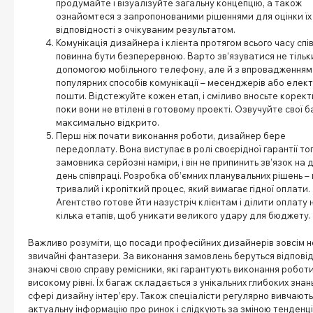
продумайте і візуалізуйте загальну концепцію, а також
ознайомтеся з запропонованими рішеннями для оцінки їх
відповідності з очікуваним результатом.
Комунікація дизайнера і клієнта протягом всього часу спі
повинна бути безперервною. Варто зв’язуватися не тільк
допомогою мобільного телефону, але й з впровадженням
популярних способів комунікації – месенджерів або елек
пошти. Відстежуйте кожен етап, і сміливо вносьте корект
поки вони не втілені в готовому проекті. Озвучуйте свої 
максимально відкрито.
Перш ніж почати виконання роботи, дизайнер бере
передоплату. Вона виступає в ролі своєрідної гарантії тог
замовника серйозні наміри, і він не припинить зв’язок на 
день співпраці. Розробка об’ємних планувальних рішень –
тривалий і кропіткий процес, який вимагає гідної оплати.
Агентство готове йти назустріч клієнтам і ділити оплату 
кілька етапів, щоб уникати великого удару для бюджету.
Важливо розуміти, що посади професійних дизайнерів зовсім н
звичайні фантазери. За виконання замовлень беруться відповіда
знаючі свою справу ремісники, які гарантують виконання роботи
високому рівні. Їх багаж складається з унікальних глибоких знан
сфері дизайну інтер’єру. Також спеціалісти регулярно вивчають
актуальну інформацію про ринок і слідкують за зміною тенденц