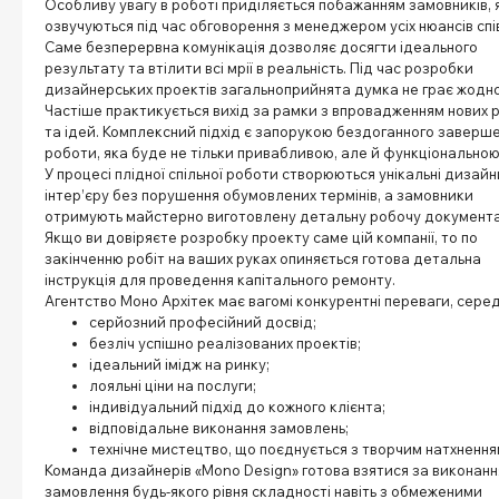
Особливу увагу в роботі приділяється побажанням замовників, я
озвучуються під час обговорення з менеджером усіх нюансів спі
Саме безперервна комунікація дозволяє досягти ідеального
результату та втілити всі мрії в реальність. Під час розробки
дизайнерських проектів загальноприйнята думка не грає жодної
Частіше практикується вихід за рамки з впровадженням нових 
та ідей. Комплексний підхід є запорукою бездоганного заверш
роботи, яка буде не тільки привабливою, але й функціональною
У процесі плідної спільної роботи створюються унікальні дизайн
інтер’єру без порушення обумовлених термінів, а замовники
отримують майстерно виготовлену детальну робочу документа
Якщо ви довіряєте розробку проекту саме цій компанії, то по
закінченню робіт на ваших руках опиняється готова детальна
інструкція для проведення капітального ремонту.
Агентство Моно Архітек має вагомі конкурентні переваги, серед
серйозний професійний досвід;
безліч успішно реалізованих проектів;
ідеальний імідж на ринку;
лояльні ціни на послуги;
індивідуальний підхід до кожного клієнта;
відповідальне виконання замовлень;
технічне мистецтво, що поєднується з творчим натхнення
Команда дизайнерів «Mono Design» готова взятися за виконанн
замовлення будь-якого рівня складності навіть з обмеженими