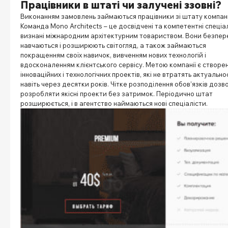
Працівники в штаті чи залучені ззовні?
Виконанням замовлень займаються працівники зі штату компані
Команда Mono Architects – це досвідчені та компетентні спеціал
визнані міжнародним архітектурним товариством. Вони безпер
навчаються і розширюють світогляд, а також займаються
покращенням своїх навичок, вивченням нових технологій і
вдосконаленням клієнтського сервісу. Метою компанії є створе
інноваційних і технологічних проектів, які не втратять актуально
навіть через десятки років. Чітке розподілення обов’язків дозв
розробляти якісні проекти без затримок. Періодично штат
розширюється, і в агентство наймаються нові спеціалісти.