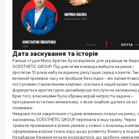
Дата заснування та історія
Раніше студія Моно Архітек була відомою для українців як бюр
SOESTHETIC GROUP. Під цим ім’ям команда вийшла на ринок і
протягом 10 років набула відмінну репутацію серед клієнтів. Та
великий проміжок часу не пройшов безслідно – він запам’ятавс
поступовим становленням компанії, оскільки в нашій країні тільк
формуються архітектурно-дизайнерські послуги на належному р
Крім того, власницями була обрана вкрай непроста задача –
просування естетики мінімалізму, з якою знайомі далеко не всі
споживачі.
Невдовзі після закріплення студією впевненої позиції на ринку, 
засновниць SOESTHETIC GROUP переїхала в іншу країну. Через
тривале проживання в різних умовах у кожної з власниць компан
сформована власна точка зору щодо розвитку бізнесу в подал
Незабаром бачення почали розходитися, що зробило неможл