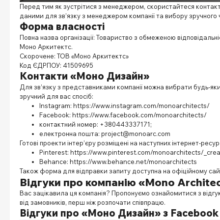
Перед тим як зустрітися з менеджером, скористайтеся контак
даними для зв’язку з менеджером компанії та вибору зручного 
Форма власності
Повна назва організації: Товариство з обмеженою відповідальн
Моно Аркитектс.
Скорочене: ТОВ «Моно Аркитектс»
Код ЄДРПОУ: 41509695
Контакти «Моно Дизайн»
Для зв’язку з представниками компанії можна вибрати будь-як
зручний для вас спосіб:
Instagram: https://www.instagram.com/monoarchitects/
Facebook: https://www.facebook.com/monoarchitects/
контактний номер: +380443337171;
електронна пошта: project@monoarc.com
Готові проекти інтер’єру розміщені на наступних інтернет-ресур
Pinterest: https://www.pinterest.com/monoarchitects/_cre
Behance: https://www.behance.net/monoarchitects
Також форма для відправки запиту доступна на офіційному сайт
Відгуки про компанію «Mono Archite
Вас зацікавила ця компанія? Пропонуємо ознайомитися з відг
від замовників, перш ніж розпочати співпрацю.
Відгуки про «Моно Дизайн» з Facebook