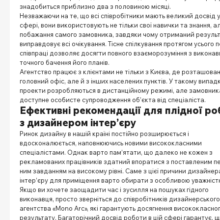
знадобиться приблизно два з половиною місяці.
Незважаючи на те, що всі співробітники мають великий досвід у
сфері, вони використовують не тільки свої навички та знання, а
побажання самого замовника, завдяки чому отриманий резуль
виправдовує всі очікування. Тісне спілкування протягом усього 
співпраці дозволяє досягти повного взаєморозуміння з виконав
точного бачення його планів.
Агентство працює з клієнтами не тільки з Києва, де розташова
головний офіс, але й з інших населених пунктів. У такому випад
проекти розробляються в дистанційному режимі, але замовник
доступне особисте супроводження об’єкта від спеціаліста.
Ефективні рекомендації для плідної ро
з дизайнером інтер’єру
Ринок дизайну в нашій країні постійно розширюється і
вдосконалюється, наповнюючись новими висококласними
спеціалістами. Однак варто пам’ятати, що далеко не кожен з
рекламованих працівників здатний впоратися з поставленим п
ним завданням на високому рівні. Саме з цієї причини дизайнер
інтер’єру для приміщення варто обирати з особливою уважніст
Якщо ви хочете заощадити час і зусилля на пошуках гідного
виконавця, просто зверніться до співробітників дизайнерського
агентства «Mono Arc», які гарантують досягнення висококласно
результату. Багаторічний досвід роботи в цій сфері гарантує, 