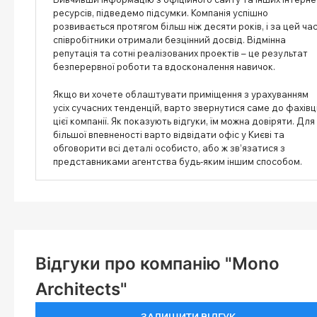
ресурсів, підведемо підсумки. Компанія успішно
розвивається протягом більш ніж десяти років, і за цей ча
співробітники отримали безцінний досвід. Відмінна
репутація та сотні реалізованих проектів – це результат
безперервної роботи та вдосконалення навичок.
Якщо ви хочете облаштувати приміщення з урахуванням
усіх сучасних тенденцій, варто звернутися саме до фахівц
цієї компанії. Як показують відгуки, їм можна довіряти. Для
більшої впевненості варто відвідати офіс у Києві та
обговорити всі деталі особисто, або ж зв’язатися з
представниками агентства будь-яким іншим способом.
Відгуки про компанію "Mono
Architects"
ЗАЛИШИТИ ВІДГУК