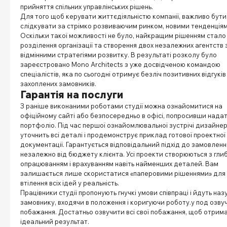
прийняття спільних управлінських рішень.
Для того щоб керувати життєдіяльністю компанії, важливо бути 
слідкувати за стрімко розвиваючим ринком, новими тенденціям
Оскільки такої можливості не було, найкращим рішенням стало
розділення організації та створення двох незалежних агентств 
відмінними стратегіями розвитку. В результаті розколу було
зареєстровано Mono Architects з уже досвідченою командою
спеціалістів, яка по сьогодні отримує безліч позитивних відгуків
захоплених замовників.
Гарантія на послуги
З раніше виконаними роботами студії можна ознайомитися на
офіційному сайті або безпосередньо в офісі, попросивши нада
портфоліо. Під час першої ознайомлювальної зустрічі дизайне
уточнить всі деталі і продемонструє приклад готової проектної
документації. Гарантується відповідальний підхід до замовленн
незалежно від бюджету клієнта. Усі проекти створюються з гл
опрацюванням і врахуванням навіть найменших деталей. Вам
залишається лише скористатися «паперовими рішеннями» для
втілення всіх ідей у реальність.
Працівники студії пропонують гнучкі умови співпраці і йдуть наз
замовнику, входячи в положення і коригуючи роботу.у под озвуч
побажання. Достатньо озвучити всі свої побажання, щоб отрим
ідеальний результат.