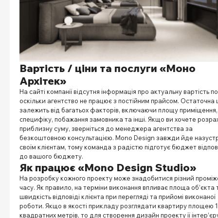
Вартість / ціни та послуги «Моно
Архітек»
На сайті компанії відсутня інформація про актуальну вартість по
оскільки агентство не працює з постійним прайсом. Остаточна 
залежить від багатьох факторів, включаючи площу приміщення,
специфіку, побажання замовника та інші. Якщо ви хочете розра
приблизну суму, зверніться до менеджера агентства за
безкоштовною консультацією. Mono Design завжди йде назустр
своїм клієнтам, тому команда з радістю підготує бюджет відпо
до вашого бюджету.
Як працює «Mono Design Studio»
На розробку кожного проекту може знадобитися різний проміж
часу. Як правило, на терміни виконання впливає площа об’єкта 
швидкість відповіді клієнта при перегляді та прийомі виконаної
роботи. Якщо в якості прикладу розглядати квартиру площею 
квадратних метрів, то для створення дизайн проекту її інтер’єр