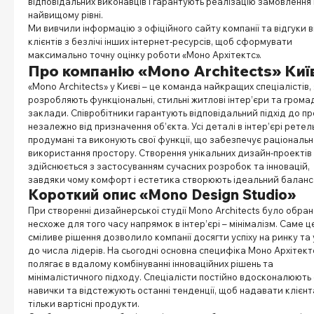
відповідальних виконавців і гарантують реалізацію замовлення
найвищому рівні.
Ми вивчили інформацію з офіційного сайту компанії та відгуки в
клієнтів з безлічі інших інтернет-ресурсів, щоб сформувати
максимально точну оцінку роботи «Моно Архітектс».
Про компанію «Mono Architects» Киї
«Mono Architects» у Києві – це команда найкращих спеціалістів, 
розробляють функціональні, стильні житлові інтер’єри та грома
заклади. Співробітники гарантують відповідальний підхід до пр
незалежно від призначення об’єкта. Усі деталі в інтер’єрі ретел
продумані та виконують свої функції, що забезпечує раціональ
використання простору. Створення унікальних дизайн-проектів
здійснюється з застосуванням сучасних розробок та інновацій,
завдяки чому комфорт і естетика створюють ідеальний баланс
Короткий опис «Mono Design Studio»
При створенні дизайнерської студії Mono Architects було обра
несхоже для того часу напрямок в інтер’єрі – мінімалізм. Саме ц
сміливе рішення дозволило компанії досягти успіху на ринку та 
до числа лідерів. На сьогодні основна специфіка Моно Архітект
полягає в вдалому комбінуванні інноваційних рішень та
мінімалістичного підходу. Спеціалісти постійно вдосконалюють 
навички та відстежують останні тенденції, щоб надавати клієн
тільки вартісні продукти.