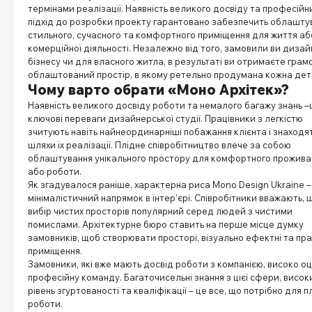
термінами реалізації. Наявність великого досвіду та професійн
підхід до розробки проекту гарантовано забезпечить облашту
стильного, сучасного та комфортного приміщення для життя аб
комерційної діяльності. Незалежно від того, замовили ви дизай
бізнесу чи для власного житла, в результаті ви отримаєте грам
облаштований простір, в якому ретельно продумана кожна дет
Чому варто обрати «Моно Архітек»?
Наявність великого досвіду роботи та немалого багажу знань –
ключові переваги дизайнерської студії. Працівники з легкістю
зчитують навіть найнеординарніші побажання клієнта і знаходя
шляхи їх реалізації. Плідне співробітництво влече за собою
облаштування унікального простору для комфортного прожива
або роботи.
Як згадувалося раніше, характерна риса Mono Design Ukraine –
мінімалістичний напрямок в інтер’єрі. Співробітники вважають, 
вибір чистих просторів популярний серед людей з чистими
помислами. Архітектурне бюро ставить на перше місце думку
замовників, щоб створювати просторі, візуально ефектні та пра
приміщення.
Замовники, які вже мають досвід роботи з компанією, високо о
професійну команду. Багаточисельні знання з цієї сфери, висок
рівень згуртованості та кваліфікації – це все, що потрібно для п
роботи.