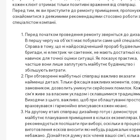
кожен клієнт отримає тільки позитивні враження від співпраці.
Перед тим, як ви приступите до ремонту приміщення, пропонує
ознайомитися з деякимими рекомендаціями стосовно роботи з
спеціалістом компанії.
Перед початком проведення ремонту зверніться до диза
В першу чергу на об’єкті має побувати саме цей спеціаліс
Справа в тому, що ні найдосвідченіший прораб будівельн
бригади, ні електрик чи сантехнік, не мають достатньої кі
навичок для точної оцінки ситуації. Як показує практика,
частіше вони лише заплутують майбутнє будівництво і
збільшують витрати.
При обговоренні майбутньої співпраці важливо вказати
найменші деталі. Тільки фіксація важливих моментів, озв
замовником, дозволить уникнути серйозних помилок. Ко
сім’я живе за власним укладом і склавшимися традиціям
Виходячи з цього, важливо, щоб при облаштуванні прост
враховувався і гармонійно вписувався кожен нюанс.
На другому етапі співпраці дизайнер готує і демонструє
майбутнє планування приміщення в кількох екземплярах.
рекомендується поспішати при виборі, оскільки в процесі
виготовлення ескізів вносити які-небудь радикальні кор
небажано. Дізнайтеся думку всіх членів вашої сім’ї, кілька