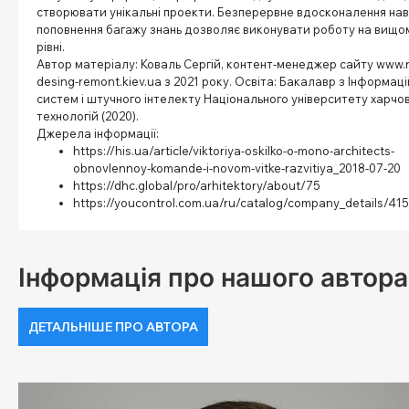
створювати унікальні проекти. Безперервне вдосконалення нав
поповнення багажу знань дозволяє виконувати роботу на вищо
рівні.
Автор матеріалу: Коваль Сергій, контент-менеджер сайту www.r
desing-remont.kiev.ua з 2021 року. Освіта: Бакалавр з Інформац
систем і штучного інтелекту Національного університету харчо
технологій (2020).
Джерела інформації:
https://his.ua/article/viktoriya-oskilko-o-mono-architects-
obnovlennoy-komande-i-novom-vitke-razvitiya_2018-07-20
https://dhc.global/pro/arhitektory/about/75
https://youcontrol.com.ua/ru/catalog/company_details/41
Інформація про нашого автора
ДЕТАЛЬНІШЕ ПРО АВТОРА