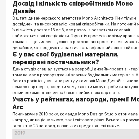
Досвід і кількість співробітників Моно
Дизайн
В штаті дизайнерського агентства Mono Architects Kiev тільки
досвідчені та висококваліфіковані співробітники. На поточний
їх кількість досягає 13 осіб, але разом із розвитком компанії
наймаються нові спеціалісти. Гарантія професіоналізму працівник
компанії – це численні успішно реалізовані проекти з мінімаліс
дизайном, які поєднують практичність і ефектний зовнішній виг
Є у вас свої будівельні матеріали,
перевірені постачальники?
Дана студія спеціалізується на розробці дизайн-проектів інтер’
тому не має в розпорядженні власних будівельних матеріалів. А
багато років існування на ринку у компанії Моно Дизайн з’явило
немало партнерів, завдяки чому клієнти можуть робити закупівл
їхніми рекомендаціями за більш прийнятною вартістю.
Участь у рейтингах, нагороди, премії M
Arc
Починаючи з 2010 року, команда Mono Design Studio отримала 
нагород як національного, так і світового рівня. Всього на рахун
агентства 25 нагород, назви яких представлені нижче.