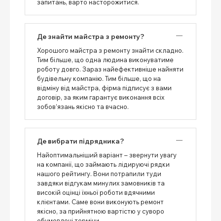
запитань, варто насторожитися.
Де знайти майстра з ремонту?
Хорошого майстра з ремонту знайти складно.
Тим більше, що одна людина виконуватиме
роботу довго. Зараз найефективніше найняти
будівельну компанію. Тим більше, що на
відміну від майстра, фірма підписує з вами
договір, за яким гарантує виконання всіх
зобов’язань якісно та вчасно.
Де вибрати підрядника?
Найоптимальніший варіант – звернути увагу
на компанії, що займають лідируючі рядки
нашого рейтингу. Вони потрапили туди
завдяки відгукам минулих замовників та
високій оцінці їхньої роботи вдячними
клієнтами. Саме вони виконують ремонт
якісно, ​​за прийнятною вартістю у суворо
обумовлені терміни.