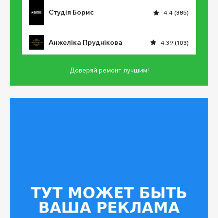
Студія Борис
4.4
(385)
Анжеліка Пруднікова
4.39
(103)
Доверяй ремонт лучшим!