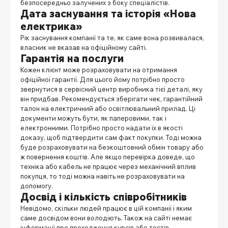
безпосередньо залучених з боку спеціалістів.
Дата заснування та історія «Нова
електрика»
Рік заснування компанії та те, як саме вона розвивалася,
власник не вказав на офіційному сайті.
Гарантія на послуги
Кожен клієнт може розраховувати на отримання
офіційної гарантії. Для цього йому потрібно просто
звернутися в сервісний центр виробника тієї деталі, яку
він придбав. Рекомендується зберігати чек, гарантійний
талон на електричний або освітлювальний прилад. Ці
документи можуть бути, як паперовими, так і
електронними. Потрібно просто надати їх в якості
доказу, щоб підтвердити сам факт покупки. Тоді можна
буде розраховувати на безкоштовний обмін товару або
ж повернення коштів. Але якщо перевірка доведе, що
техніка або кабель не працює через механічний вплив
покупця, то тоді можна навіть не розраховувати на
допомогу.
Досвід і кількість співробітників
Невідомо, скільки людей працює в цій компанії і яким
саме досвідом вони володіють. Також на сайті немає
інформації про проходження курсів або тестів.