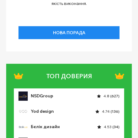
якість виконання.
НОВА ПОРАДА
ТОП ДОВЕРИЯ
NSDGroup
4.8
(627)
Yod design
4.74
(136)
Бєлік дизайн
4.53
(34)