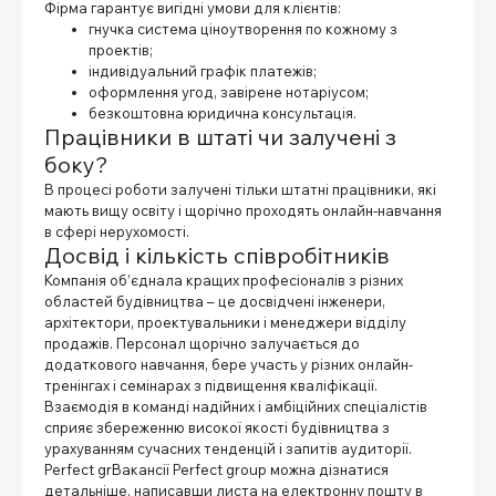
Фірма гарантує вигідні умови для клієнтів:
гнучка система ціноутворення по кожному з
проектів;
індивідуальний графік платежів;
оформлення угод, завірене нотаріусом;
безкоштовна юридична консультація.
Працівники в штаті чи залучені з
боку?
В процесі роботи залучені тільки штатні працівники, які
мають вищу освіту і щорічно проходять онлайн-навчання
в сфері нерухомості.
Досвід і кількість співробітників
Компанія об’єднала кращих професіоналів з різних
областей будівництва – це досвідчені інженери,
архітектори, проектувальники і менеджери відділу
продажів. Персонал щорічно залучається до
додаткового навчання, бере участь у різних онлайн-
тренінгах і семінарах з підвищення кваліфікації.
Взаємодія в команді надійних і амбіційних спеціалістів
сприяє збереженню високої якості будівництва з
урахуванням сучасних тенденцій і запитів аудиторії.
Perfect gr
Вакансії Perfect group можна дізнатися
детальніше, написавши листа на електронну пошту в