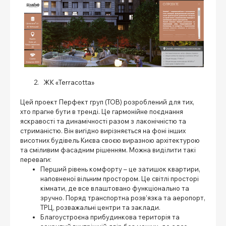
ЖК «Terracotta»
Цей проект Перфект груп (ТОВ) розроблений для тих,
хто прагне бути в тренді. Це гармонійне поєднання
яскравості та динамічності разом з лаконічністю та
стриманістю. Він вигідно вирізняється на фоні інших
висотних будівель Києва своєю виразною архітектурою
та сміливим фасадним рішенням. Можна виділити такі
переваги:
Перший рівень комфорту – це затишок квартири,
наповненої вільним простором. Це світлі просторі
кімнати, де все влаштовано функціонально та
зручно. Поряд транспортна розв’язка та аеропорт,
ТРЦ, розважальні центри та заклади.
Благоустроєна прибудинкова територія та