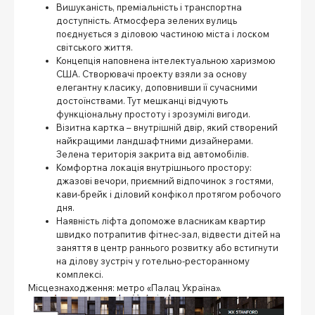
Вишуканість, преміальність і транспортна
доступність. Атмосфера зелених вулиць
поєднується з діловою частиною міста і лоском
світського життя.
Концепція наповнена інтелектуальною харизмою
США. Створювачі проекту взяли за основу
елегантну класику, доповнивши її сучасними
достоїнствами. Тут мешканці відчують
функціональну простоту і зрозумілі вигоди.
Візитна картка – внутрішній двір, який створений
найкращими ландшафтними дизайнерами.
Зелена територія закрита від автомобілів.
Комфортна локація внутрішнього простору:
джазові вечори, приємний відпочинок з гостями,
кави-брейк і діловий конфікол протягом робочого
дня.
Наявність ліфта допоможе власникам квартир
швидко потрапитив фітнес-зал, відвести дітей на
заняття в центр раннього розвитку або встигнути
на ділову зустріч у готельно-ресторанному
комплексі.
Місцезнаходження: метро «Палац Україна».