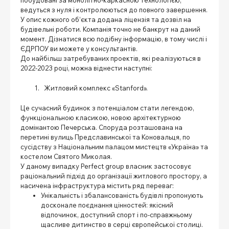
ведуться з нуля і контролюються до повного завершення.
У опис кожного об’єкта додана ліцензія та дозвіл на
будівельні роботи. Компанія точно не банкрут на даний
момент. Дізнатися всю подібну інформацію, в тому числі і
ЄДРПОУ ви можете у консультантів.
До найбільш затребуваних проектів, які реалізуються в
2022-2023 році, можна віднести наступні:
Житловий комплекс «Stanford».
Це сучасний будинок з потенціалом стати легендою,
функціональною класикою, новою архітектурною
домінантою Печерська. Споруда розташована на
перетині вулиць Предславинської та Коновальця, по
сусідству з Національним палацом мистецтв «Україна» та
костелом Святого Миколая.
У даному випадку Perfect group власник застосовує
раціональний підхід до організації житлового простору, а
насичена інфраструктура містить ряд переваг:
Унікальність і збалансованість будівлі пропонують
досконале поєднання цінностей: якісний
відпочинок, доступний спорт і по-справжньому
щасливе дитинство в серці європейської столиці.