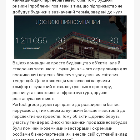
ризики і проблеми, пов’язані з тим, що підприємство не
добудує будинки в зазначений термін, зведені до нуля.
В цілях команди не просто будівництво об’єктів, але й
створення затишного і функціонального середовища для
проживання і ведення бізнесу з урахуванням світових
тенденцій. Дана концепція має основні напрямки –
комфорт і сучасний стиль внутрішнього простору,
розвинута навколишня інфраструктура, зручне
розташування в місті.
Perfect group директор прагне до розширення бізнес-
нерухомості, тим самим залучаючи більше інвестицій до
перспективних проектів. Тому об’єкти щорічно беруть
участь у тендерах. Високі показники продажів новобудов
були помічені іноземними інвесторами і окремими
особами бізнес-партнерів, які внесли свій суттєвий вклад