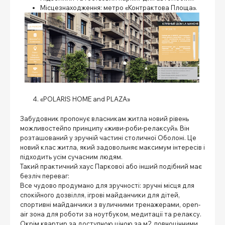
Місцезнаходження: метро «Контрактова Площа».
«POLARIS HOME and PLAZA»
Забудовник пропонує власникам житла новий рівень
можливостейпо принципу «живи-роби-релаксуй». Він
розташований у зручній частині столичної Оболоні. Це
новий клас житла, який задовольняє максимум інтересів і
підходить усім сучасним людям.
Такий практичний хаус Паркової або інший подібний має
безліч переваг:
Все чудово продумано для зручності: зручні місця для
спокійного дозвілля, ігрові майданчики для дітей,
спортивні майданчики з вуличними тренажерами, open-
air зона для роботи за ноутбуком, медитації та релаксу.
Окрім квартир за доступною ціною за м
2
, повноцінними