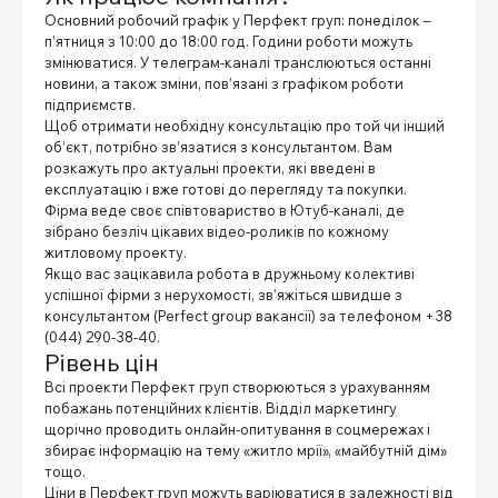
Основний робочий графік у Перфект груп: понеділок –
п’ятниця з 10:00 до 18:00 год. Години роботи можуть
змінюватися. У телеграм-каналі транслюються останні
новини, а також зміни, пов’язані з графіком роботи
підприємств.
Щоб отримати необхідну консультацію про той чи інший
об’єкт, потрібно зв’язатися з консультантом. Вам
розкажуть про актуальні проекти, які введені в
експлуатацію і вже готові до перегляду та покупки.
Фірма веде своє співтовариство в Ютуб-каналі, де
зібрано безліч цікавих відео-роликів по кожному
житловому проекту.
Якщо вас зацікавила робота в дружньому колективі
успішної фірми з нерухомості, зв’яжіться швидше з
консультантом (Perfect group вакансії) за телефоном +38
(044) 290-38-40.
Рівень цін
Всі проекти Перфект груп створюються з урахуванням
побажань потенційних клієнтів. Відділ маркетингу
щорічно проводить онлайн-опитування в соцмережах і
збирає інформацію на тему «житло мрії», «майбутній дім»
тощо.
Ціни в Перфект груп можуть варіюватися в залежності від