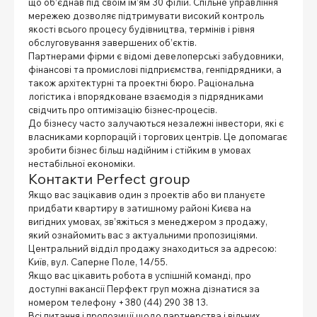
що об’єднав під своїм ім’ям 30 філій. Спільне управління
мережею дозволяє підтримувати високий контроль
якості всього процесу будівництва, термінів і рівня
обслуговування завершених об’єктів.
Партнерами фірми є відомі девелоперські забудовники,
фінансові та промислові підприємства, генпідрядники, а
також архітектурні та проектні бюро. Раціональна
логістика і впорядковане взаємодія з підрядниками
свідчить про оптимізацію бізнес-процесів.
До бізнесу часто залучаються незалежні інвестори, які є
власниками корпорацій і торгових центрів. Це допомагає
зробити бізнес більш надійним і стійким в умовах
нестабільної економіки.
Контакти Perfect group
Якщо вас зацікавив один з проектів або ви плануєте
придбати квартиру в затишному районі Києва на
вигідних умовах, зв’яжіться з менеджером з продажу,
який ознайомить вас з актуальними пропозиціями.
Центральний відділ продажу знаходиться за адресою:
Київ, вул. Саперне Поле, 14/55.
Якщо вас цікавить робота в успішній команді, про
доступні вакансії Перфект груп можна дізнатися за
номером телефону +380 (44) 290 38 13.
Всі питання і пропозиції щодо партнерства і вільних