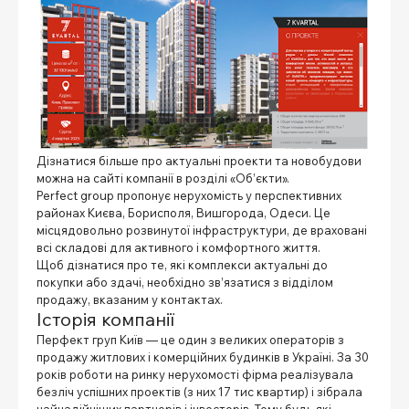
Дізнатися більше про актуальні проекти та новобудови
можна на сайті компанії в розділі «Об’єкти».
Perfect group пропонує нерухомість у перспективних
районах Києва, Борисполя, Вишгорода, Одеси. Це
місцядовольно розвинутої інфраструктури, де враховані
всі складові для активного і комфортного життя.
Щоб дізнатися про те, які комплекси актуальні до
покупки або здачі, необхідно зв’язатися з відділом
продажу, вказаним у контактах.
Історія компанії
Перфект груп Київ — це один з великих операторів з
продажу житлових і комерційних будинків в Україні. За 30
років роботи на ринку нерухомості фірма реалізувала
безліч успішних проектів (з них 17 тис квартир) і зібрала
найнадійніших партнерів і інвесторів. Тому будь-які