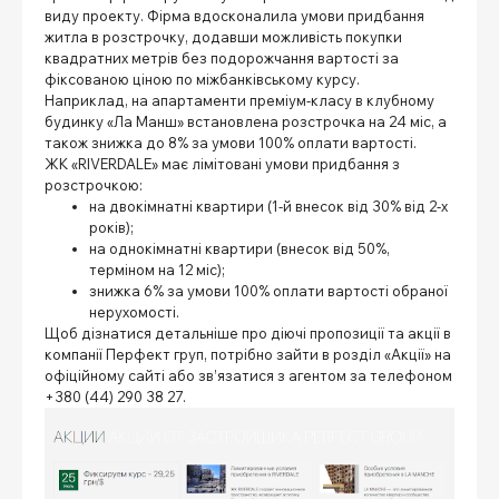
виду проекту. Фірма вдосконалила умови придбання
житла в розстрочку, додавши можливість покупки
квадратних метрів без подорожчання вартості за
фіксованою ціною по міжбанківському курсу.
Наприклад, на апартаменти преміум-класу в клубному
будинку «Ла Манш» встановлена розстрочка на 24 міс, а
також знижка до 8% за умови 100% оплати вартості.
ЖК «RIVERDALE» має лімітовані умови придбання з
розстрочкою:
на двокімнатні квартири (1-й внесок від 30% від 2-х
років);
на однокімнатні квартири (внесок від 50%,
терміном на 12 міс);
знижка 6% за умови 100% оплати вартості обраної
нерухомості.
Щоб дізнатися детальніше про діючі пропозиції та акції в
компанії Перфект груп, потрібно зайти в розділ «
Акції
» на
офіційному сайті або зв’язатися з агентом за телефоном
+380 (44) 290 38 27.