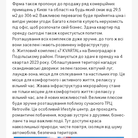
Фірма також пропонує до продажу ряд комерційних
приміщень у Києві та області на будь-який смак від 29,5
м2 до 306 м2. Важливою перевагою буде прийнятна ціна і
вигідні умови угоди. Багато клієнтів купують нерухомість
під офіс, щоб розпочати свій бізнес. Здача квартир під
оренду сьогодні також користується попитом.
Розташування всіх комплексів дуже зручне, до того ж всі
вони заселені і мають розвинену інфраструктуру.
6. Житловий комплекс «7 KVARTAL» на Виноградарі в
Подільському районі. Планується до здачі в оренду на 4
квартал 2023 року. Облаштування території нагадує
скандинавські дворики: зелені газони, квітучий луг,
лаундж-зона, місця для спілкування та настільних ігор. Це
місце для комфортного і активного життя, релаксу у
вільний час. Жвава інфраструктура мікрорайону стане
не тільки місцем для комфортного життя і релаксу у
вільний час, але й нових можливостей. Великим плюсом
буде зручне розташування поблизу сучасного ТРЦ
Retroville. Це особливий lifestyle центр, де проходять
романтичні побачення, яскраві зустрічі з друзями, бізнес-
ланчі та інші важливі події. Тут доступні краса
навколишньої природи, чисте повітря, ізоляція від шуму
автомобілів, безпечна територія.