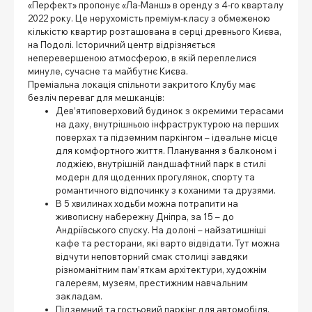
«Перфект» пропонує «Ла-Манш» в оренду з 4-го кварталу
2022 року. Це нерухомість преміум-класу з обмеженою
кількістю квартир розташована в серці древнього Києва,
на Подолі. Історичний центр відрізняється
неперевершеною атмосферою, в якій переплелися
минуле, сучасне та майбутнє Києва.
Преміальна локація спільноти закритого Клубу має
безліч переваг для мешканців:
Дев’ятиповерховий будинок з окремими терасами
на даху, внутрішньою інфраструктурою на перших
поверхах та підземним паркінгом – ідеальне місце
для комфортного життя. Планування з балконом і
лоджією, внутрішній ландшафтний парк в стилі
модерн для щоденних прогулянок, спорту та
романтичного відпочинку з коханими та друзями.
В 5 хвилинах ходьби можна потрапити на
живописну набережну Дніпра, за 15 – до
Андріївського спуску. На долоні – найзатишніші
кафе та ресторани, які варто відвідати. Тут можна
відчути неповторний смак столиці завдяки
різноманітним пам’яткам архітектури, художнім
галереям, музеям, престижним навчальним
закладам.
Підземний та гостьовий паркінг для автомобіля.