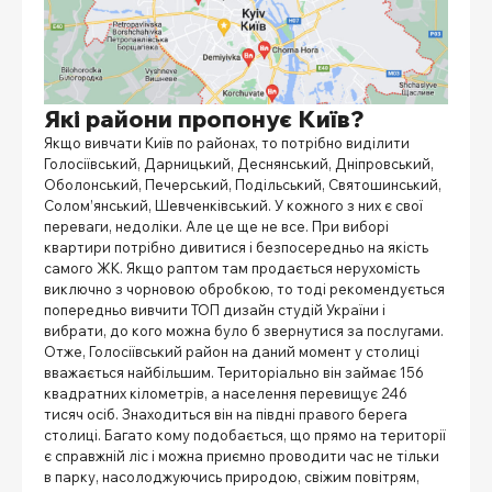
Які райони пропонує Київ?
Якщо вивчати
Київ по районах
, то потрібно виділити
Голосіївський, Дарницький, Деснянський, Дніпровський,
Оболонський, Печерський, Подільський, Святошинський,
Солом’янський, Шевченківський. У кожного з них є свої
переваги, недоліки. Але це ще не все. При виборі
квартири потрібно дивитися і безпосередньо на якість
самого ЖК. Якщо раптом там продається нерухомість
виключно з чорновою обробкою, то тоді рекомендується
попередньо вивчити
ТОП дизайн студій України
і
вибрати, до кого можна було б звернутися за послугами.
Отже, Голосіївський район на даний момент у столиці
вважається найбільшим. Територіально він займає 156
квадратних кілометрів, а населення перевищує 246
тисяч осіб. Знаходиться він на півдні правого берега
столиці. Багато кому подобається, що прямо на території
є справжній ліс і можна приємно проводити час не тільки
в парку, насолоджуючись природою, свіжим повітрям,