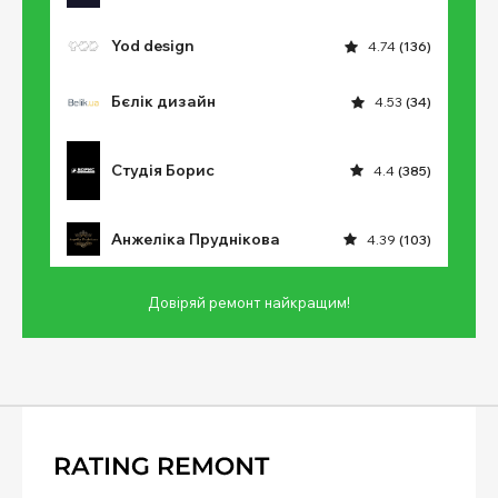
Yod design
4.74
(136)
Бєлік дизайн
4.53
(34)
Студія Борис
4.4
(385)
Анжеліка Пруднікова
4.39
(103)
Довіряй ремонт найкращим!