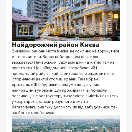
Найдорожчий район Києва
Вивчаючи
райони міста Києва
, неможливо не торкнутися
елітної частини. Зараз найдорощим ділянкою
вважається Печерський. Захмарні ціни на житло там не
просто так. Це найвідоміший, затребуваний і
преміальний район, який територіально знаходиться в
історичному центрі столиці країни. Там зібрані
оригінальні ЖК, будинки преміум-класу з усіма
найкращими умовами для проживання, включаючи
розвинену інфраструктуру типу «місто в місті», наявність
у квартирах системи розумного дому та
багатофункціональну допомогу, як від забудовника, так і
від його співробітників.