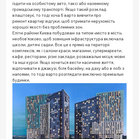
їздити на особистому авто, таксі або наземному
громадському транспорті. Якщо такий розклад
влаштовує, то тоді хоча б варто вивчити про
ремонт квартир відгуки
, щоб отримати нерухомість
хорошої якості без проблемних зон.
Елітні райони Києва
побудовані за типом «місто в місті»,
необов’язково, щоб зовнішня інфраструктура включала
школи, дитячі садки. Все це є прямо на території
комплексів, як і салони краси, магазини, супермаркети,
кафе, ресторани, різні заклади, розважальні місця, мовні
та інші курси. Якщо хочеться вести насичене життя,
відпочивати в джакузі, біля басейну, на даху або в лобі з
напоями, то тоді варто розглядати виключно преміальні
будинки.