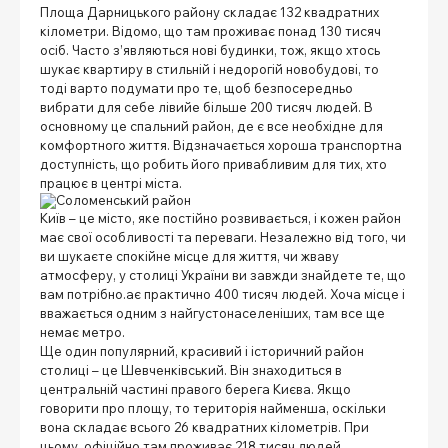
Площа Дарницького району складає 132 квадратних
кілометри. Відомо, що там проживає понад 130 тисяч
осіб. Часто з’являються нові будинки, тож, якщо хтось
шукає квартиру в стильній і недорогій новобудові, то
тоді варто подумати про те, щоб безпосередньо
вибрати для себе лівий
е більше 200 тисяч людей. В
основному це спальний район, де є все необхідне для
комфортного життя. Відзначається хороша транспортна
доступність, що робить його привабливим для тих, хто
працює в центрі міста.
Київ – це місто, яке постійно розвивається, і кожен район
має свої особливості та переваги. Незалежно від того, чи
ви шукаєте спокійне місце для життя, чи жваву
атмосферу, у столиці України ви завжди знайдете те, що
вам потрібно.
ає практично 400 тисяч людей. Хоча місце і
вважається одним з найгустонаселеніших, там все ще
немає метро.
Ще один популярний, красивий і історичний район
столиці – це Шевченківський. Він знаходиться в
центральній частині правого берега Києва. Якщо
говорити про площу, то територія найменша, оскільки
вона складає всього 26 квадратних кілометрів. При
цьому, офіційно там проживає 218 тисяч людей.