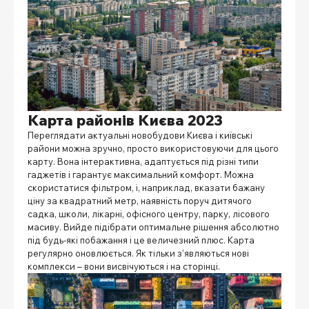
Карта районів Києва 2023
Переглядати
актуальні новобудови Києва
і
київські
райони
можна зручно, просто використовуючи для цього
карту. Вона інтерактивна, адаптується під різні типи
гаджетів і гарантує максимальний комфорт. Можна
скористатися фільтром, і, наприклад, вказати бажану
ціну за квадратний метр, наявність поруч дитячого
садка, школи, лікарні, офісного центру, парку, лісового
масиву. Вийде підібрати оптимальне рішення абсолютно
під будь-які побажання і це величезний плюс. Карта
регулярно оновлюється. Як тільки з’являються нові
комплекси – вони висвічуються і на сторінці.