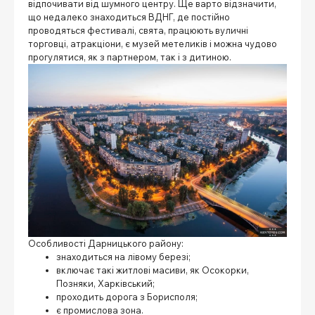
відпочивати від шумного центру. Ще варто відзначити,
що недалеко знаходиться ВДНГ, де постійно
проводяться фестивалі, свята, працюють вуличні
торговці, атракціони, є музей метеликів і можна чудово
прогулятися, як з партнером, так і з дитиною.
Особливості Дарницького району:
знаходиться на лівому березі;
включає такі житлові масиви, як Осокорки,
Позняки, Харківський;
проходить дорога з Борисполя;
є промислова зона.