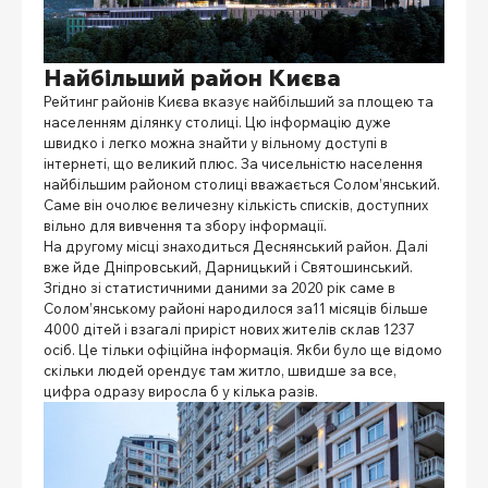
Найбільший район Києва
Рейтинг районів Києва
вказує найбільший за площею та
населенням ділянку столиці. Цю інформацію дуже
швидко і легко можна знайти у вільному доступі в
інтернеті, що великий плюс. За чисельністю населення
найбільшим районом столиці вважається Солом’янський.
Саме він очолює величезну кількість списків, доступних
вільно для вивчення та збору інформації.
На другому місці знаходиться Деснянський район. Далі
вже йде Дніпровський, Дарницький і Святошинський.
Згідно зі статистичними даними за 2020 рік саме в
Солом’янському районі народилося за11 місяців більше
4000 дітей і взагалі приріст нових жителів склав 1237
осіб. Це тільки офіційна інформація. Якби було ще відомо
скільки людей орендує там житло, швидше за все,
цифра одразу виросла б у кілька разів.