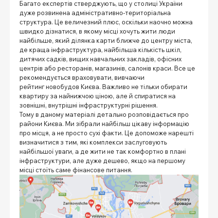
Багато експертів стверджують, що у столиці України
дуже розвинена адміністративно-територіальна
структура. Це величезний плюс, оскільки наочно можна
швидко дізнатися, в якому місці хочуть жити люди
найбільше, який ділянка карти ближче до центру міста,
де краща інфраструктура, найбільша кількість шкіл,
дитячих садків, вищих навчальних закладів, офісних
центрів або ресторанів, магазинів, салонів краси. Все це
рекомендується враховувати, вивчаючи
рейтинг новобудов Києва
. Важливо не тільки обирати
квартиру за найнижчою ціною, але й спиратися на
зовнішні, внутрішні інфраструктурні рішення.
Тому в даному матеріалі детально розповідається про
райони Києва
. Ми зібрали найбільш цікаву інформацію
про місця, а не просто сухі факти. Це допоможе нарешті
визначитися з тим, які комплекси заслуговують
найбільшої уваги, а де жити не так комфортно в плані
інфраструктури, але дуже дешево, якщо на першому
місці стоїть саме фінансове питання.