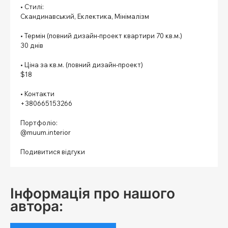
• Стилі:
Скандинавський, Еклектика, Мінімалізм
⠀
• Термін (повний дизайн-проект квартири 70 кв.м.)
30 днів
⠀
• Ціна за кв.м. (повний дизайн-проект)
$18
⠀
• Контакти
+380665153266
⠀
Портфоліо:
@muum.interior
⠀
Подивитися відгуки
Інформація про нашого
автора: