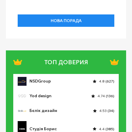
НОВА ПОРАДА
ТОП ДОВЕРИЯ
NSDGroup
4.8
(627)
Yod design
4.74
(136)
Бєлік дизайн
4.53
(34)
Студія Борис
4.4
(385)