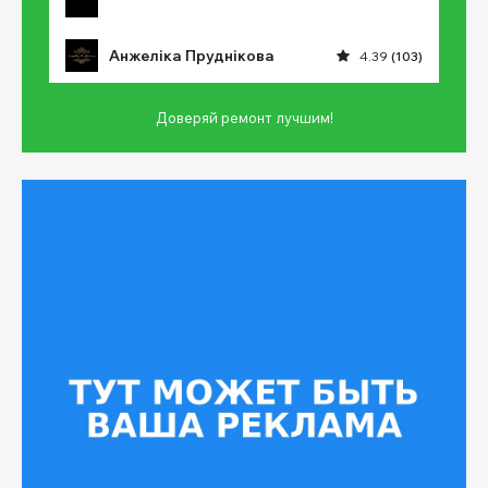
Анжеліка Пруднікова
4.39
(103)
Доверяй ремонт лучшим!