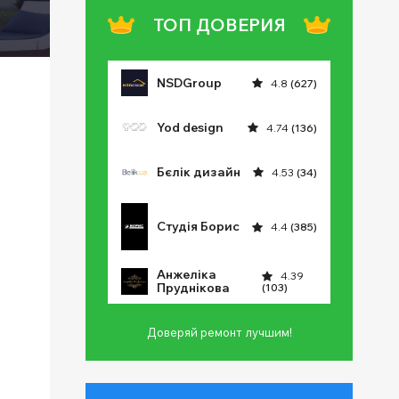
ТОП ДОВЕРИЯ
NSDGroup
4.8
(627)
Yod design
4.74
(136)
Бєлік дизайн
4.53
(34)
Студія Борис
4.4
(385)
Анжеліка
4.39
Пруднікова
(103)
Доверяй ремонт лучшим!