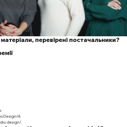
і матеріали, перевірені постачальники?
ремії
u
;
ioDesign/4
;
dio.design/
.