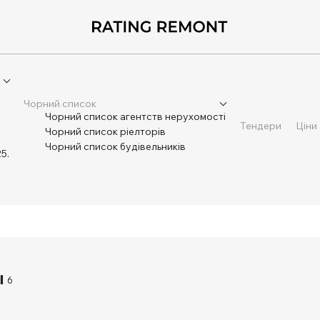
Чорний список
Чорний список агентств нерухомості
Тендери
Ціни
Чорний список ріелторів
Чорний список будівельників
5.
6