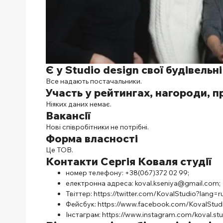
Є у Studio design свої будівельн
Все надають постачальники.
Участь у рейтингах, нагороди, п
Ніяких даних немає.
Вакансії
Нові співробітники не потрібні.
Форма власності
Це ТОВ.
Контакти
Сергія Коваля студії
номер телефону:
+38(067)372 02 99;
електронна адреса:
koval.kseniya@gmail.com;
Твіттер:
https://twitter.com/KovalStudio?lang=r
Фейсбук:
https://www.facebook.com/KovalStud
Інстаграм:
https://www.instagram.com/koval.stu