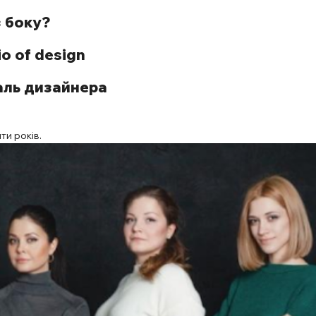
з боку?
o of design
аль дизайнера
ти років.