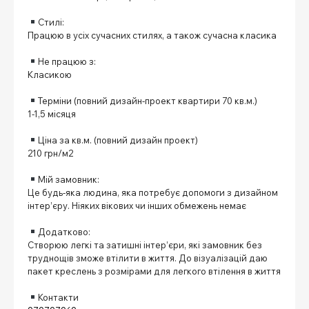
⠀
Стилі:
Працюю в усіх сучасних стилях, а також сучасна класика
⠀
Не працюю з:
Класикою
⠀
Терміни (повний дизайн-проект квартири 70 кв.м.)
1-1,5 місяця
⠀
Ціна за кв.м. (повний дизайн проект)
210 грн/м2
⠀
Мій замовник:
Це будь-яка людина, яка потребує допомоги з дизайном
інтер’єру. Ніяких вікових чи інших обмежень немає
⠀
Додатково:
Створюю легкі та затишні інтер’єри, які замовник без
труднощів зможе втілити в життя. До візуалізацій даю
пакет креслень з розмірами для легкого втілення в життя
⠀
Контакти