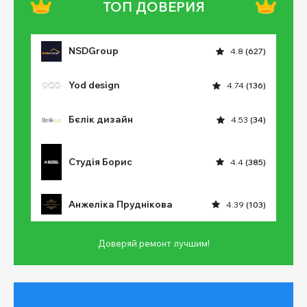
ТОП ДОВЕРИЯ
NSDGroup
4.8
(627)
Yod design
4.74
(136)
Бєлік дизайн
4.53
(34)
Студія Борис
4.4
(385)
Анжеліка Пруднікова
4.39
(103)
Доверяй ремонт лучшим!