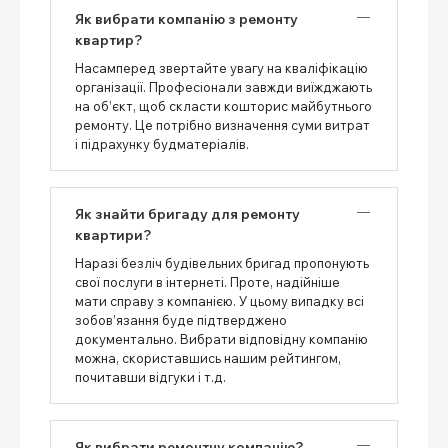
Як вибрати компанію з ремонту
квартир?
Насамперед звертайте увагу на кваліфікацію
організації. Професіонали завжди виїжджають
на об’єкт, щоб скласти кошторис майбутнього
ремонту. Це потрібно визначення суми витрат
і підрахунку будматеріалів.
Як знайти бригаду для ремонту
квартири?
Наразі безліч будівельних бригад пропонують
свої послуги в інтернеті. Проте, надійніше
мати справу з компанією. У цьому випадку всі
зобов’язання буде підтверджено
документально. Вибрати відповідну компанію
можна, скориставшись нашим рейтингом,
почитавши відгуки і т.д.
Як вибрати ремонтну компанію?