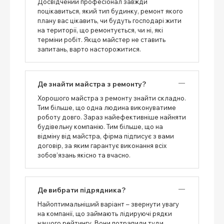
Досвідчений професіонал завжди
поцікавиться, який тип будинку, ремонт якого
плану вас цікавить, чи будуть господарі жити
на території, що ремонтується, чи ні, які
терміни робіт. Якщо майстер не ставить
запитань, варто насторожитися.
Де знайти майстра з ремонту?
Хорошого майстра з ремонту знайти складно.
Тим більше, що одна людина виконуватиме
роботу довго. Зараз найефективніше найняти
будівельну компанію. Тим більше, що на
відміну від майстра, фірма підписує з вами
договір, за яким гарантує виконання всіх
зобов’язань якісно та вчасно.
Де вибрати підрядника?
Найоптимальніший варіант – звернути увагу
на компанії, що займають лідируючі рядки
нашого рейтингу. Вони потрапили туди