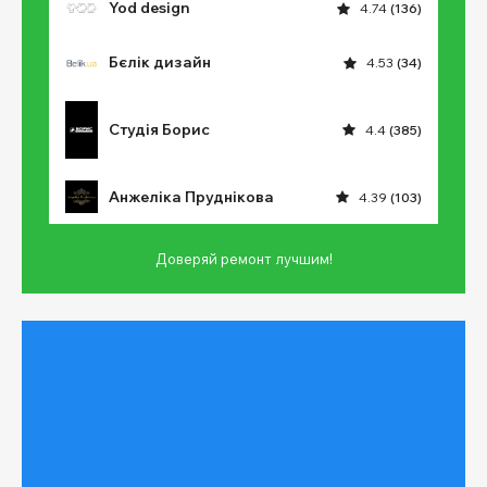
Yod design
4.74
(136)
Бєлік дизайн
4.53
(34)
Студія Борис
4.4
(385)
Анжеліка Пруднікова
4.39
(103)
Доверяй ремонт лучшим!